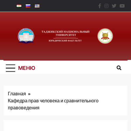
Перейти
к
содержимому
Юридический
Факальтет – ТНУ
МЕНЮ
Главная
Кафедра прав человека и сравнительного
правоведения