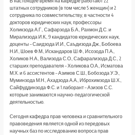
В настоящее время на кафедре работают 22
штатных сотрудников (в том числе 5 женщин) и 2
сотрудника по совместительству, в частности 4
докторов юридических наук, профессоры
Холикзода А.Г., Сафарзода Б.А., Рахмон Д.С. и
Мирализода И.К., 9 кандидатов юридических наук,
доценты – Саидзода И.И., Саъдизода Дж., Бобоева
Н.И., Шоев Ф.М., Искандаров Ш.Ф., Исозода П.А.,
Холиков Н.А., Вализода С.О., Сафарализода Д.С., 2
старших преподавателя – Холикова О.А., Исматова
М.Х. и 6 ассистентов – Азимов С.Ш., Бобозода У.Э.,
Муминзода М.Н., Ахадзода А.А., Иброхимзода Ш.Х.,
Сайфуддинзода Ф.С. и 1 лаборант – Азизов С.С.
которые занимаются научно-педагогической
деятельностью.
Сегодня кафедра прав человека и сравнительного
правоведения является одной из передовых
научных баз по исследованию вопроса прав