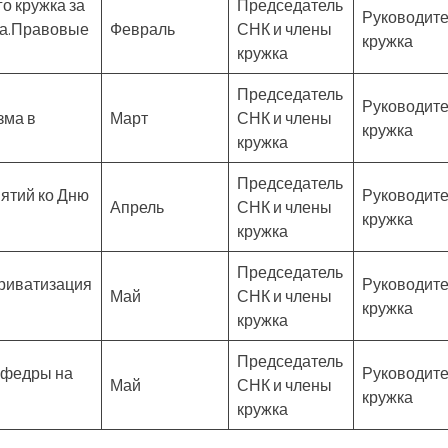
о кружка за
Председатель
Руководите
да.Правовые
Февраль
СНК и члены
кружка
кружка
Председатель
Руководите
зма в
Март
СНК и члены
кружка
кружка
Председатель
ятий ко Дню
Руководите
Апрель
СНК и члены
кружка
кружка
Председатель
риватизация
Руководите
Май
СНК и члены
кружка
кружка
Председатель
кафедры на
Руководите
Май
СНК и члены
кружка
кружка