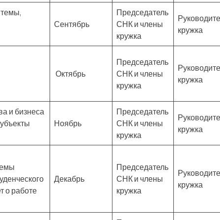
 темы,
Председатель
Руководите
Сентябрь
СНК и члены
кружка
кружка
Председатель
Руководите
Октябрь
СНК и члены
кружка
кружка
а и бизнеса
Председатель
Руководите
субъекты
Ноябрь
СНК и члены
кружка
кружка
лемы
Председатель
Руководите
уденческого
Декабрь
СНК и члены
кружка
т о работе
кружка