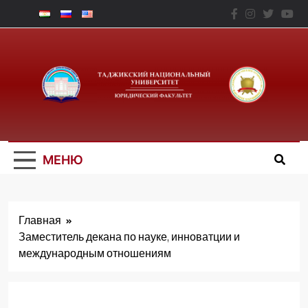
Перейти
к
содержимому
Юридический
Факальтет – ТНУ
МЕНЮ
Главная
Заместитель декана по науке, инноватции и
международным отношениям