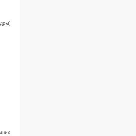
дры).
ивших