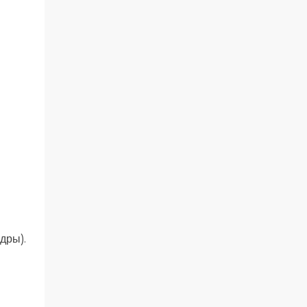
дры).