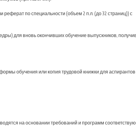
 реферат по специальности (объем 2 п.л. (до 32 страниц)) с
федры) для вновь окончивших обучение выпускников, получ
й формы обучения или копия трудовой книжки для аспирантов
оводятся на основании требований и программ соответству