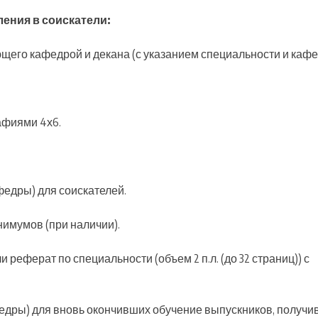
ения в соискатели:
ющего кафедрой и декана (с указанием специальности и кафе
рафиями 4х6.
федры) для соискателей.
нимумов (при наличии).
 реферат по специальности (объем 2 п.л. (до 32 страниц)) с
федры) для вновь окончивших обучение выпускников, получ