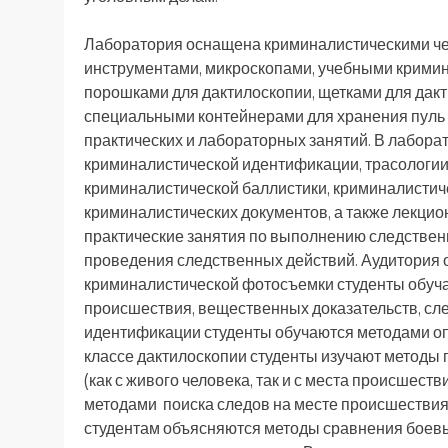
Лаборатория оснащена криминалистическими че
инструментами, микроскопами, учебными крими
порошками для дактилоскопии, щетками для дак
специальными контейнерами для хранения пуль о
практических и лабораторных занятий. В лабор
криминалистической идентификации, трасологии 
криминалистической баллистики, криминалистич
криминалистических документов, а также лекцио
практические занятия по выполнению следственн
проведения следственных действий. Аудитория
криминалистической фотосъемки студенты обуч
происшествия, вещественных доказательств, сле
идентификации студенты обучаются методами оп
классе дактилоскопии студенты изучают методы 
(как с живого человека, так и с места происшест
методами поиска следов на месте происшествия 
студентам объясняются методы сравнения боевых