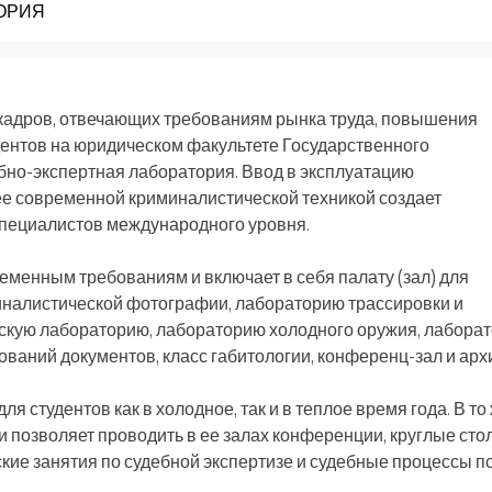
ОРИЯ
кадров, отвечающих требованиям рынка труда, повышения
дентов на юридическом факультете Государственного
бно-экспертная лаборатория. Ввод в эксплуатацию
е современной криминалистической техникой создает
специалистов международного уровня.
менным требованиям и включает в себя палату (зал) для
иналистической фотографии, лабораторию трассировки и
ческую лабораторию, лабораторию холодного оружия, лабора
ваний документов, класс габитологии, конференц-зал и арх
 студентов как в холодное, так и в теплое время года. В то
позволяет проводить в ее залах конференции, круглые сто
ские занятия по судебной экспертизе и судебные процессы п