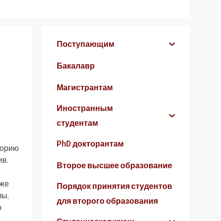
Поступающим
Бакалавр
Магистрантам
Иностранным
студентам
PhD докторантам
торию
ив.
Второе высшее образование
 же
Порядок принятия студентов
лы,
для второго образования
о