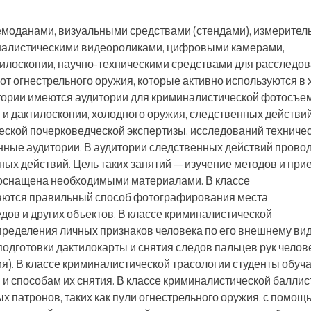
моданами, визуальными средствами (стендами), измерите
налистическими видеороликами, цифровыми камерами,
тилоскопии, научно-техническими средствами для расследов
т огнестрельного оружия, которые активно используются в 
атории имеются аудитории для криминалистической фотосъем
и дактилоскопии, холодного оружия, следственных действий
еской почерковедческой экспертизы, исследований техничес
нные аудитории. В аудитории следственных действий прово
ых действий. Цель таких занятий — изучение методов и при
 оснащена необходимыми материалами. В классе
аются правильный способ фотографирования места
дов и других объектов. В классе криминалистической
ределения личных признаков человека по его внешнему вид
подготовки дактилокарты и снятия следов пальцев рук челов
вия). В классе криминалистической трасологии студенты обуч
и способам их снятия. В классе криминалистической баллис
 патронов, таких как пули огнестрельного оружия, с помощ