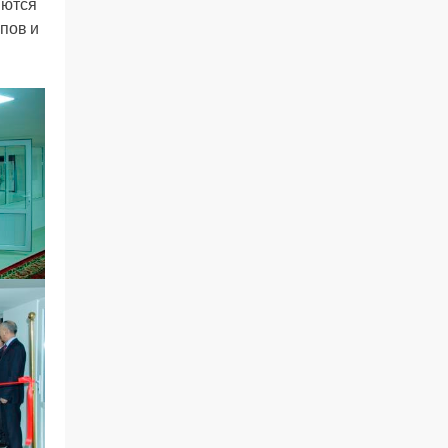
яются
пов и