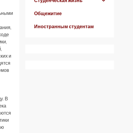
Студенческая жизнь
льными
Общежитие
Иностранным студентам
ания,
ходе
ки,
,
ких и
дятся
емов
у. В
ека
аются
тики
ью