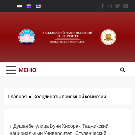
Перейти
к
содержимому
Юридический
Факальтет – ТНУ
МЕНЮ
Главная
Координаты приемной комиссии
г. Душанбе, улица Буни Хисорак, Таджикский
национальный Университет, “Студенческий