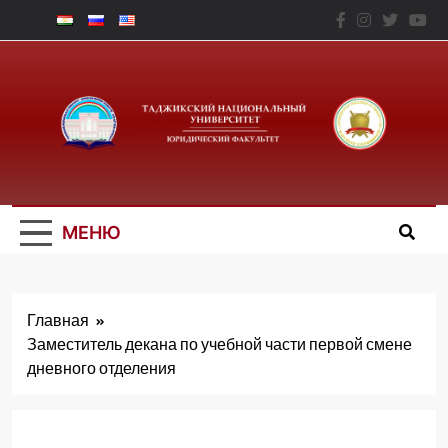
Перейти
к
содержимому
Юридический
Факальтет – ТНУ
МЕНЮ
Главная
Заместитель декана по учебной части первой смене
дневного отделения