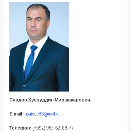
Саидов Хуснуддин Миршакарович,
E
–
mail
:
hsaidov88@mail.ru
Телефон:
(+992) 985-62-88-77