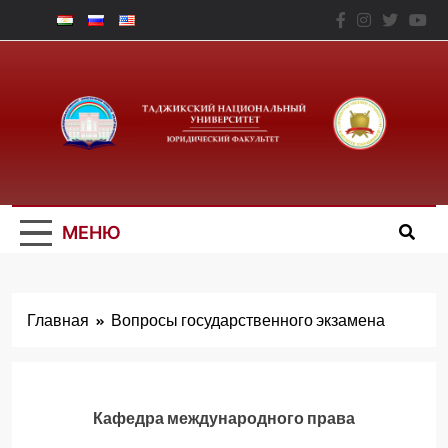
Перейти
к
содержимому
Юридический
Факальтет – ТНУ
МЕНЮ
Главная
Вопросы государственного экзамена
Кафедра международного права