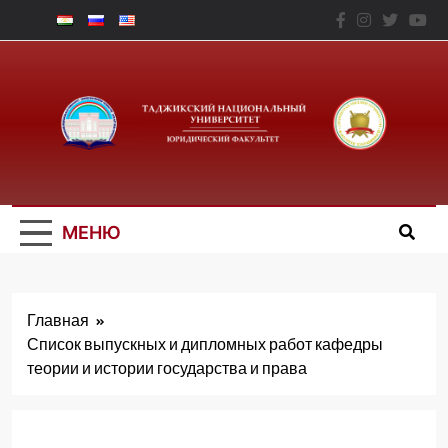
Перейти
к
содержимому
Юридический
Факальтет – ТНУ
МЕНЮ
Главная
Список выпускных и дипломных работ кафедры
теории и истории государства и права