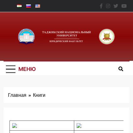
Перейти
к
содержимому
Юридический
Факальтет – ТНУ
МЕНЮ
Главная
Книги