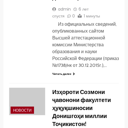
admin
6 лет
спустя
0
1 минуты
Из официальных сведений,
опубликованных сайтом
Высшей аттестационной
комиссии Министерства
образования и науки
Российской Федерации (приказ
№1738/нк от 30.12.2015г.),…
Читать далее
Изҳороти Созмони
ҷавонони факултети
ҳуқуқшиносии
НОВОСТИ
Донишгоҳи миллии
Тоҷикистон!