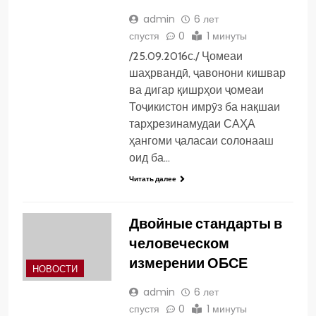
admin
6 лет
спустя
0
1 минуты
/25.09.2016с./ Ҷомеаи
шаҳрвандӣ, ҷавонони кишвар
ва дигар қишрҳои ҷомеаи
Тоҷикистон имрӯз ба нақшаи
тарҳрезинамудаи САҲА
ҳангоми ҷаласаи солонааш
оид ба…
Читать далее
Двойные стандарты в
человеческом
измерении ОБСЕ
НОВОСТИ
admin
6 лет
спустя
0
1 минуты