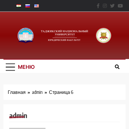
Перейти
к
содержимому
Юридический
Факальтет – ТНУ
МЕНЮ
Главная
admin
Страница 6
admin