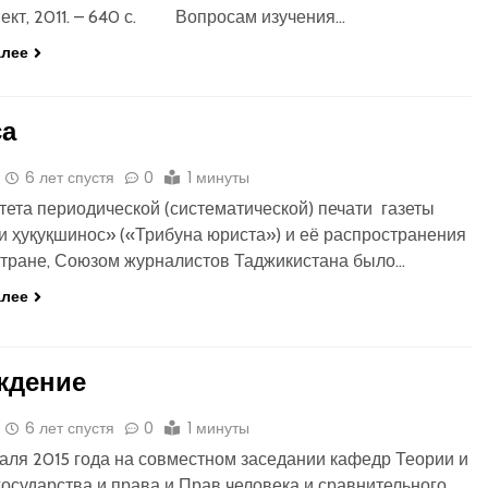
пект, 2011. – 640 с. Вопросам изучения…
алее
са
6 лет спустя
0
1 минуты
тета периодической (систематической) печати газеты
 ҳуқуқшинос» («Трибуна юриста») и её распространения
стране, Союзом журналистов Таджикистана было…
алее
ждение
6 лет спустя
0
1 минуты
ля 2015 года на совместном заседании кафедр Теории и
государства и права и Прав человека и сравнительного