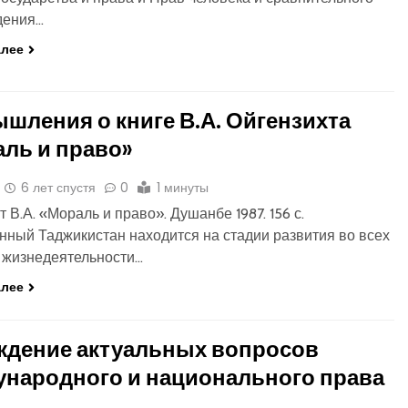
дения…
алее
шления о книге В.А. Ойгензихта
ль и право»
6 лет спустя
0
1 минуты
т В.А. «Мораль и право». Душанбе 1987. 156 с.
ный Таджикистан находится на стадии развития во всех
 жизнедеятельности…
алее
ждение актуальных вопросов
народного и национального права