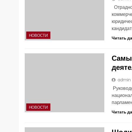
Отрадно,
коммерче
юридиче
кандидат
НОВОСТИ
Читать д
Самый
деяте
admin
Руководс
национал
парламен
НОВОСТИ
Читать д
Шодие