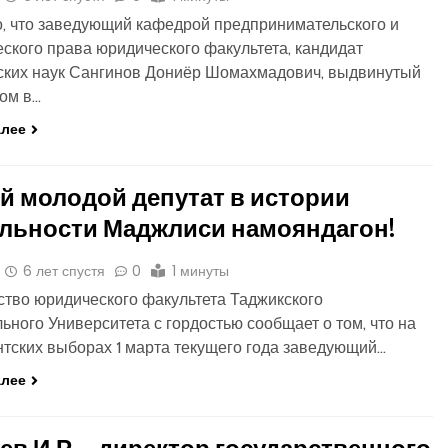
 что заведующий кафедрой предпринимательского и
ского права юридического факультета, кандидат
ских наук Сангинов Дониёр Шомахмадович, выдвинутый
ом в…
алее
 молодой депутат в истории
льности Маджлиси намояндагон!
6 лет спустя
0
1 минуты
тво юридического факультета Таджикского
ьного Университета с гордостью сообщает о том, что на
тских выборах 1 марта текущего года заведующий…
алее
в И.Р. – директор государственного