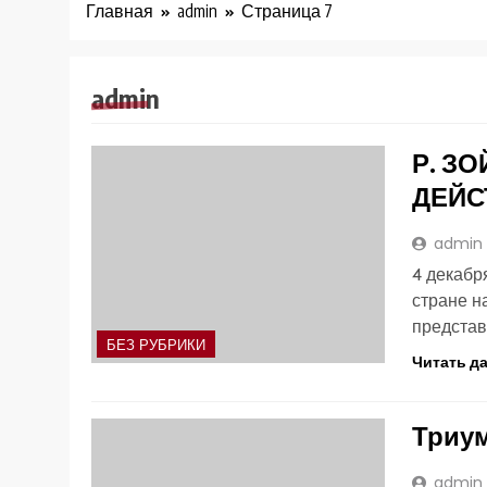
Главная
admin
Страница 7
admin
Р. З
ДЕЙС
admin
4 декабр
стране н
представ
БЕЗ РУБРИКИ
Читать д
Триум
admin