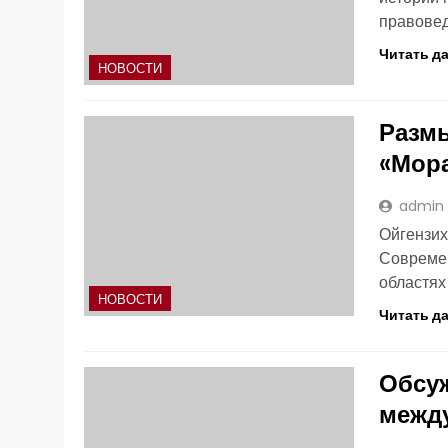
правове
Читать д
НОВОСТИ
Размы
«Мора
admin
Ойгензих
Современ
областях
НОВОСТИ
Читать д
Обсу
между