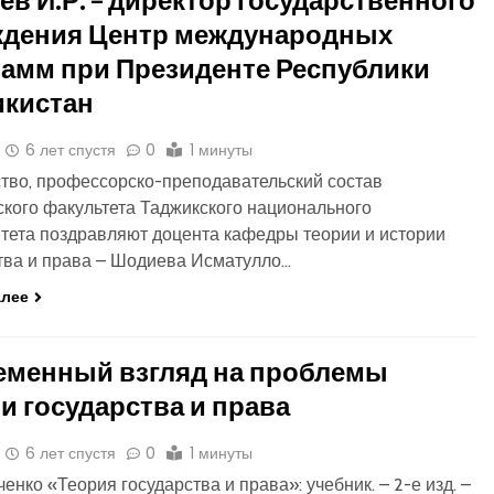
ждения Центр международных
амм при Президенте Республики
икистан
6 лет спустя
0
1 минуты
тво, профессорско-преподавательский состав
кого факультета Таджикского национального
тета поздравляют доцента кафедры теории и истории
тва и права – Шодиева Исматулло…
алее
еменный взгляд на проблемы
и государства и права
6 лет спустя
0
1 минуты
ченко «Теория государства и права»: учебник. – 2-е изд. –