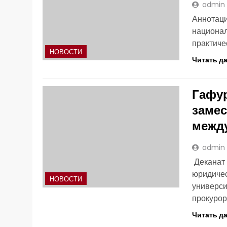
admin
Аннотаци
национал
практиче
НОВОСТИ
Читать д
Гафур
замес
межд
admin
Деканат 
юридичес
НОВОСТИ
универси
прокурор
Читать д