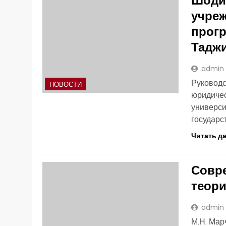
учре
прогр
Тадж
admin
Руководс
НОВОСТИ
юридичес
универси
государс
Читать д
Совр
теори
admin
М.Н. Мар