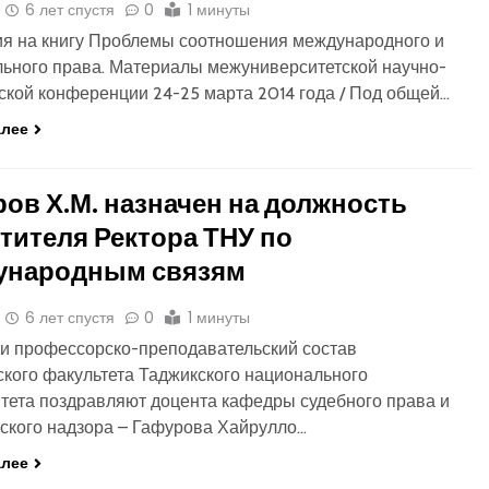
6 лет спустя
0
1 минуты
я на книгу Проблемы соотношения международного и
ьного права. Материалы межуниверситетской научно-
ской конференции 24-25 марта 2014 года / Под общей…
алее
ов Х.М. назначен на должность
тителя Ректора ТНУ по
ународным связям
6 лет спустя
0
1 минуты
и профессорско-преподавательский состав
кого факультета Таджикского национального
тета поздравляют доцента кафедры судебного права и
ского надзора – Гафурова Хайрулло…
алее