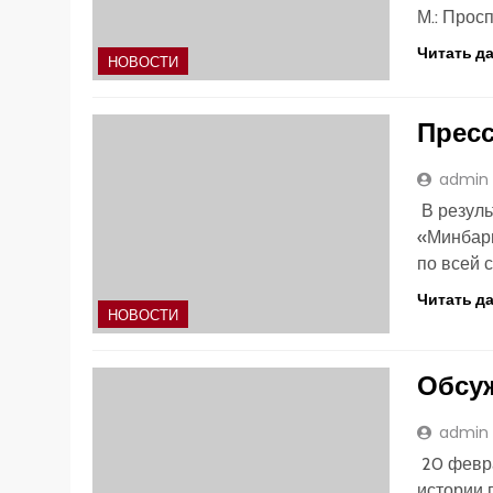
М.: Прос
Читать д
НОВОСТИ
Прес
admin
В резуль
«Минбари
по всей 
Читать д
НОВОСТИ
Обсу
admin
20 февра
истории 