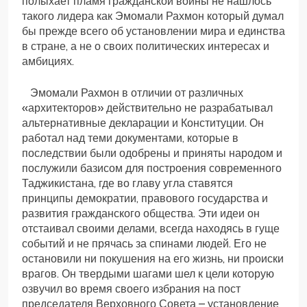
полыхает пламя гражданской войны не нашлось
такого лидера как Эмомали Рахмон который думал
бы прежде всего об установлении мира и единства
в стране, а не о своих политических интересах и
амбициях.
Эмомали Рахмон в отличии от различных
«архитекторов» действительно не разрабатывал
альтернативные декларации и Конституции. Он
работал над теми документами, которые в
последствии были одобрены и приняты народом и
послужили базисом для построения современного
Таджикистана, где во главу угла ставятся
принципы демократии, правового государства и
развития гражданского общества. Эти идеи он
отстаивал своими делами, всегда находясь в гуще
событий и не прячась за спинами людей. Его не
остановили ни покушения на его жизнь, ни происки
врагов. Он твердыми шагами шел к цели которую
озвучил во время своего избрания на пост
председателя Верховного Совета – установление