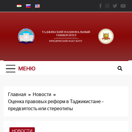
Перейти
к
содержимому
Юридический
Факальтет – ТНУ
МЕНЮ
Главная
Новости
Оценка правовых реформ в Таджикистане –
предвзятость или стереотипы
НОВОСТИ