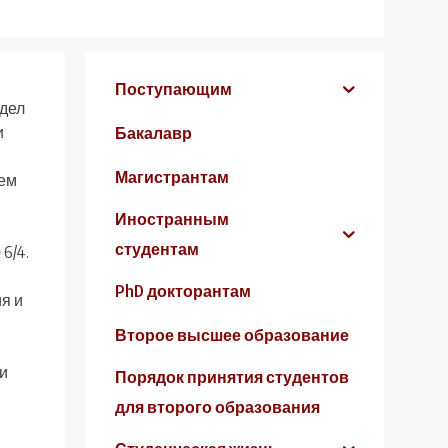
Поступающим
тдел
и
Бакалавр
Магистрантам
ием
Иностранным
студентам
6/4.
PhD докторантам
я и
Второе высшее образование
 и
Порядок принятия студентов
для второго образования