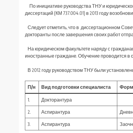
По инициативе руководства ТНУ и юридическог
диссертаций (КМ 737.004.01) в 2013 году возобнов
Следует отметить, что в диссертационном Совет
докторанты после завершения своих работ отпра
На юридическом факультете наряду с гражданами
иностранные граждане. Обучение проводится в о
В 2012 году руководством ТНУ были установлен
П/н
Вид подготовки специалиста
Форм
1.
Докторантура
2.
Аспирантура
Днев
3.
Аспирантура
Заочн