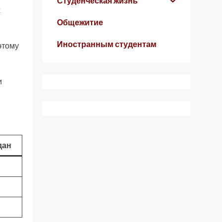
Студенческая жизнь
х
Общежитие
Иностранным студентам
этому
и
дан