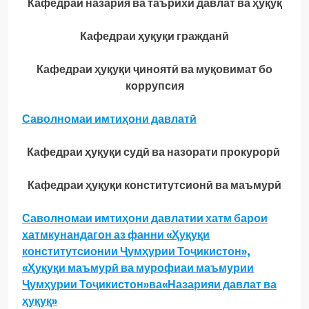
Кафедраи назария ва таърихи давлат ва ҳуқуқ
Кафедраи ҳуқуқи гражданӣ
Кафедраи ҳуқуқи ҷиноятӣ ва муқовимат бо
коррупсия
Саволномаи имтиҳони давлатӣ
Кафедраи ҳуқуқи судӣ ва назорати прокурорӣ
Кафедраи ҳуқуқи конститутсионӣ ва маъмурӣ
Саволномаи имтиҳони давлатии хатм барои
хатмкунандагон аз фанни «Ҳуқуқи
конститутсионии Ҷумҳурии Тоҷикистон»,
«Ҳуқуқи маъмурӣ ва мурофиаи маъмурии
Ҷумҳурии Тоҷикистон»ва«Назарияи давлат ва
ҳуқуқ»