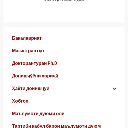
Бакалавриат
Магистрантҳо
Докторантураи Ph.D
Донишҷӯёни хориҷӣ
Ҳаёти донишҷуӣ
Хобгоҳ
Маълумоти дуюми олӣ
Тартиби қабул барои маълумоти дуюм