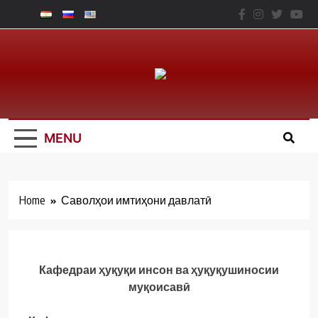
Skip
to
content
Юридический
Факальтет – ТНУ
MENU
Home
Саволҳои имтиҳони давлатӣ
Кафедраи ҳуқуқи инсон ва ҳуқуқушиносии
муқоисавӣ