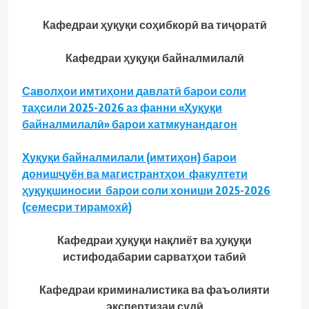
Кафедраи ҳуқуқи соҳибкорӣ ва тиҷоратӣ
Кафедраи ҳуқуқи байналмилалӣ
Саволҳои имтиҳони давлатӣ барои соли
таҳсили 2025-2026 аз фанни «Ҳуқуқи
байналмилалӣ» барои хатмкунандагон
Ҳуқуқи байналмилали (имтиҳон) барои
донишҷуён ва магистрантҳои факултети
ҳуқуқшиносии барои соли хониши 2025-2026
(семесри тирамохӣ)
Кафедраи ҳуқуқи нақлиёт ва ҳуқуқи
истифодабарии сарватҳои табиӣ
Кафедраи криминалистика ва фаъолияти
экспертизаи судӣ