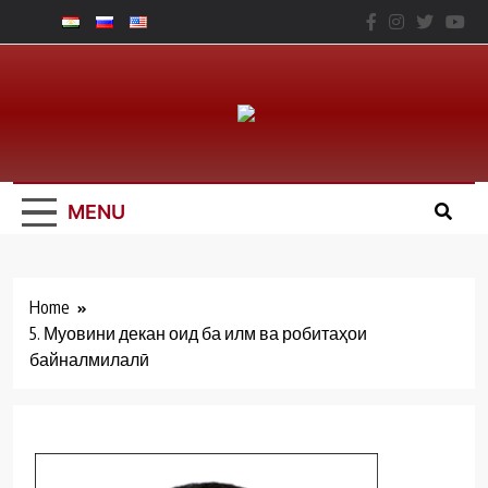
Skip
to
content
Юридический
Факальтет – ТНУ
MENU
Home
5. Муовини декан оид ба илм ва робитаҳои
байналмилалӣ