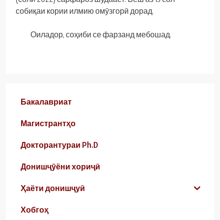
собиқаи кории илмию омӯзгорӣ дорад.
Оиладор, соҳиби се фарзанд мебошад.
Бакалавриат
Магистрантҳо
Докторантураи Ph.D
Донишҷӯёни хориҷӣ
Ҳаёти донишҷуӣ
Хобгоҳ