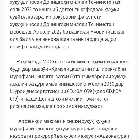
ҳуқуқшиносии Донишгоҳи миллии Тоҷикистон аз
соли 2022 то инҷониб дотсенти кафедраи ҳуқуқи
судӣ ва назорати прокурории факултети
ҳуқуқшиносии Донишгоҳи миллии Тоҷикистон
мебошад. Аз соли 2022 ба вазифаи муовини декан
оид ба илм ва инноватсия таъин гардида, адои
вазифа намуда истодааст.
Раҳимзода М.С. ба кори илмию таҳқиқотӣ машғул
буда, дар мавзӯи «Ҳимояи давлатии иштирокчиёни
мурофиаи ҷиноятӣ: вазъи батанзимдарории ҳуқуқӣ,
амалия ва дурнамои инкишофи он» соли 2020 дар
Шӯрои диссертатсионии 6D.KOA-059 (ҳоло 6D.KOA-
019)-и назди Донишгоҳи миллии Тоҷикистон
рисолаи номзадиашро ҳимоя намудааст.
Аз фанҳои мақомоти ҳифзи ҳуқуқ, ҳуқуқи
мурофиаи ҷиноятӣ, ҳуқуқи мурофиаи гражданӣ,
назорати прокурорӣ ва курси махсуси «Адвокатураи