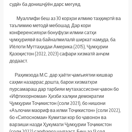
судӣ» ба донишҷӯён дарс мегуяд.
Муаллифи беш аз 30 корҳои илмию таҳқиқотӣ ва
таълимию методӣ мебошад. Дар кори
конференсияҳои бонуфузи илмии сатҳи
ҷумҳуриявӣ ва байналмилалӣ ширкат намуда, ба
Иёлоти Муттаҳидаи Америка (2015), Ҷумҳурии
Қазоқистон (2022, 2023) сафари хизматӣ анҷом
додааст.
Раҳимзода М.С. дар ҳаёти ҷамъиятии кишвар
саҳми назаррас дошта, барои хизматҳои
пурсамараш дар тарбияи мутахассисони ҷавон бо
«Ифтихорномаи» Ҳизби халқии демократии
Ҷумҳурии Тоҷикистон (соли 2021), бо нишони
«Аълочии маориф ва илми Тоҷикистон» (соли 2022),
бо «Сипосномаи» Кумитаи кор бо ҷавонон ва
варзиши назди Ҳукумати Ҷумҳурии Тоҷикистон
(соли 2022) сарфароз шудааст. Беш аз 13 сол