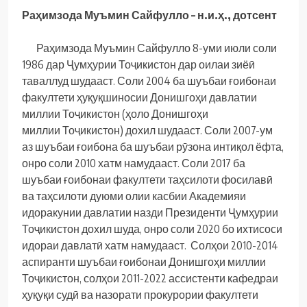
Раҳимзода Муъмин Сайфулло – н.и.ҳ., дотсент
Раҳимзода Муъмин Сайфулло 8-уми июли соли
1986 дар Ҷумҳурии Тоҷикистон дар оилаи зиёӣ
таваллуд шудааст. Соли 2004 ба шуъбаи ғоибонаи
факултети ҳуқуқшиносии Донишгоҳи давлатии
миллии Тоҷикистон (ҳоло Донишгоҳи
миллии Тоҷикистон) дохил шудааст. Соли 2007-ум
аз шуъбаи ғоибона ба шуъбаи рӯзона интиқол ёфта,
онро соли 2010 хатм намудааст. Соли 2017 ба
шуъбаи ғоибонаи факултети таҳсилоти фосилавӣ
ва таҳсилоти дуюми олии касбии Академияи
идоракунии давлатии назди Президенти Ҷумҳурии
Тоҷикистон дохил шуда, онро соли 2020 бо ихтисоси
идораи давлатӣ хатм намудааст. Солҳои 2010-2014
аспиранти шуъбаи ғоибонаи Донишгоҳи миллии
Тоҷикистон, солҳои 2011-2022 ассистенти кафедраи
ҳуқуқи судӣ ва назорати прокурории факултети