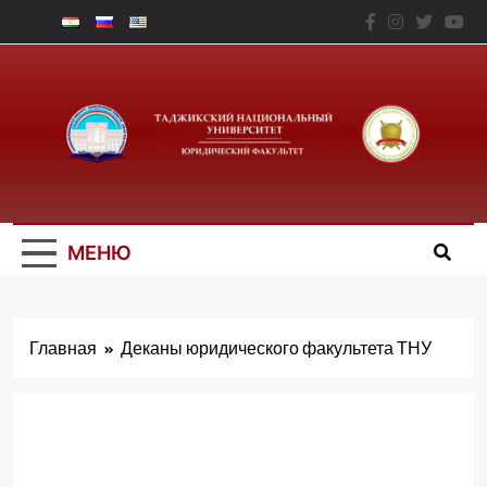
Перейти
к
содержимому
Юридический
Факальтет – ТНУ
МЕНЮ
Главная
Деканы юридического факультета ТНУ