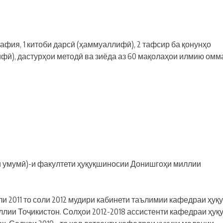
фия, 1 китоби дарсӣ (ҳаммуаллифӣ), 2 тафсир ба қонунҳо
фӣ), дастурҳои методӣ ва зиёда аз 60 мақолаҳои илмию омм
и умумӣ)-и факултети ҳуқуқшиносии Донишгоҳи миллии
ли 2011 то соли 2012 мудири кабинети таълимии кафедраи ҳуқ
ии Тоҷикистон. Солҳои 2012-2018 ассистенти кафедраи ҳуқ