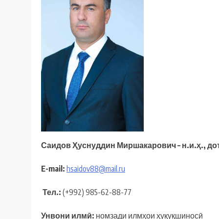
Саидов Ҳуснуддин Миршакарович – н.и.ҳ., до
E-mail:
hsaidov88@mail.ru
Тел
.:
(+992) 985-62-88-77
Унвони илмӣ:
номзади илмҳои ҳуқуқшиносӣ