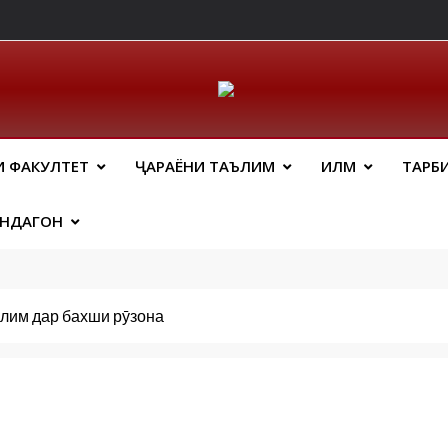
ический Факальтет 
И ФАКУЛТЕТ
ҶАРАЁНИ ТАЪЛИМ
ИЛМ
ТАРБ
АНДАГОН
ълим дар бахши рӯзона