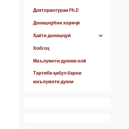
Докторантураи Ph.D
Донишҷӯёни хориҷӣ
Ҳаёти донишҷуӣ
Хобгоҳ
Маълумоти дуюми олӣ
Тартиби қабул барои
маълумоти дуюм