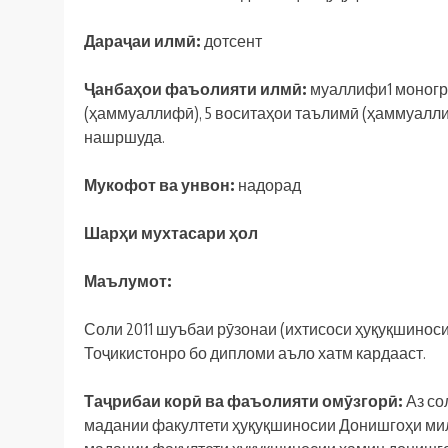
Дараҷ
аи
илм
ӣ:
дотсент
Ҷ
анба
ҳ
ои
фаъолияти
илм
ӣ
:
муаллифи1 моногра
(ҳаммуаллифӣ), 5 воситаҳои таълимӣ (ҳаммуалли
нашршуда.
Мукофот ва унвон:
надорад
Шарҳ
и
мухтасари
ҳ
ол
Маълумот:
Соли 2011 шуъбаи рӯзонаи (ихтисоси ҳуқуқшинос
Тоҷикистонро бо дипломи аъло хатм кардааст.
Та
ҷ
рибаи
кор
ӣ
ва
фаъолияти
ом
ӯ
згор
ӣ
:
Аз со
мадании факултети ҳуқуқшиносии Донишгоҳи милл