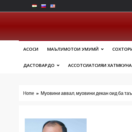
Skip
to
content
Юрид
АСОСИ
МАЪЛУМОТҲОИ УМУМӢ
СОХТОР
ДАСТОВАРДҲО
АССОТСИАТСИЯИ ХАТМКУН
Home
Муовини аввал, муовини декан оид ба та