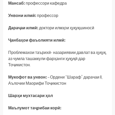
Мансаб:
профессори кафедра
Унвони илмӣ:
профессор
Дараҷаи илмӣ:
доктори илмҳои ҳуқуқшиносӣ
Ҷанбаҳои фаъолияти илмӣ:
Проблемахои таърихӣ- назариявии давлат ва ҳуқуқ,
аз чумла ташаккули фарҳанги ҳуқуқӣ дар
Тоҷикистон.
Мукофот ва унвон:
– Ордени “Шараф” дарачаи II,
Аълочии Маорифи Тоҷикистон
Шарҳи мухтасари ҳол
Маълумот таҷрибаи корӣ: