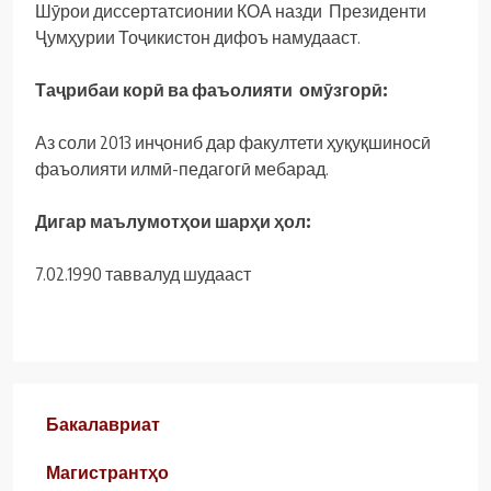
Шӯрои диссертатсионии КОА назди Президенти
Ҷумҳурии Тоҷикистон дифоъ намудааст.
Таҷрибаи корӣ ва фаъолияти омӯзгорӣ:
Аз соли 2013 инҷониб дар факултети ҳуқуқшиносӣ
фаъолияти илмӣ-педагогӣ мебарад.
Дигар маълумотҳои шарҳи ҳол:
7.02.1990 таввалуд шудааст
Бакалавриат
Магистрантҳо