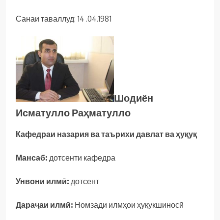
Санаи таваллуд: 14 .04.1981
Шодиён
Исматулло Раҳматулло
Кафедраи назария ва таърихи давлат ва ҳуқуқ
Мансаб:
дотсенти кафедра
Унвони илмӣ:
дотсент
Дараҷаи илмӣ:
Номзади илмҳои ҳуқукшиносӣ