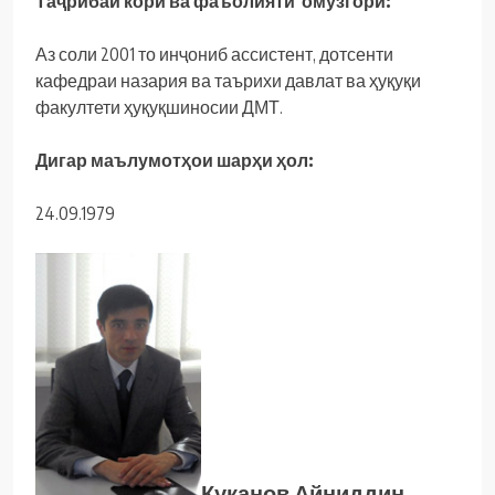
Таҷрибаи корӣ ва фаъолияти омӯзгорӣ:
Аз соли 2001 то инҷониб ассистент, дотсенти
кафедраи назария ва таърихи давлат ва ҳуқуқи
факултети ҳуқуқшиносии ДМТ.
Дигар маълумотҳои шарҳи ҳол:
24.09.1979
Куканов Айниддин