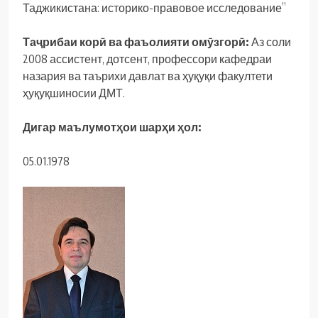
Таджикистана: историко-правовое исследование”
Таҷрибаи корӣ ва фаъолияти омӯзгорӣ:
Аз соли
2008 ассистент, дотсент, профессори кафедраи
назария ва таърихи давлат ва ҳуқуқи факултети
ҳуқуқшиносии ДМТ.
Дигар маълумотҳои шарҳи ҳол:
05.01.1978