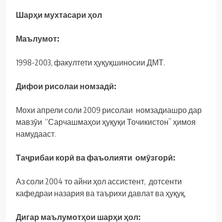
Шарҳи мухтасари ҳол
Маълумот:
1998-2003, факултети ҳуқуқшиносии ДМТ.
Дифои рисолаи номзадӣ:
Мохи апрели соли 2009 рисолаи номзадиашро дар
мавзӯи “Сарчашмаҳои ҳуқуқи Точикистон” ҳимоя
намудааст.
Таҷрибаи корӣ ва фаъолияти омӯзгорӣ:
Аз соли 2004 то айни ҳол ассистент, дотсенти
кафедраи назария ва таърихи давлат ва ҳуқуқ,
Дигар маълумотҳои шарҳи ҳол: