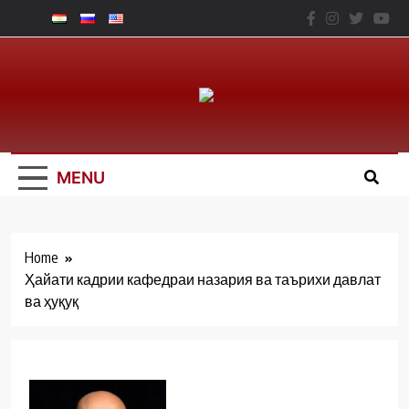
Skip
to
content
Юридический
Факальтет – ТНУ
MENU
Home
Ҳайати кадрии кафедраи назария ва таърихи давлат
ва ҳуқуқ