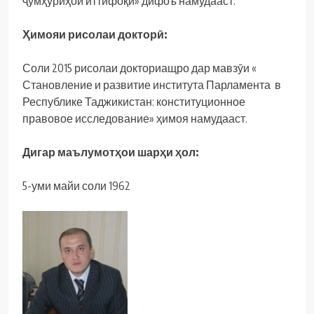
ҷумҳуриҳои иттифоқӣ» дифоъ намудааст.
Ҳимояи рисолаи докторӣ:
Соли 2015 рисолаи докториащро дар мавзӯи «
Становление и развитие института Парламента в
Республике Таджикистан: конституционное
правовое исследование» ҳимоя намудааст.
Дигар маълумотҳои шарҳи ҳол:
5-уми майи соли 1962