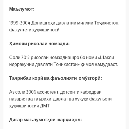
Маълумот:
1999-2004 Донишгоҳи давлатии миллии Тоҷикистон,
факултети ҳуқуқшиносӣ.
Ҳимояи рисолаи номзадӣ:
Соли 2012 рисолаи номзадиашро бо номи «Шакли
идоракунии давлати Тоҷикистон» ҳимоя намудааст.
Таҷрибаи корӣ ва фаъолияти омӯзгорӣ:
Аз соли 2006 ассистент, дотсенти кафедраи
назария ва таърихи давлат ва ҳуқуқи факульети
ҳуқуқшиносии ДМТ
Дигар маълумотҳои шарҳи ҳол: