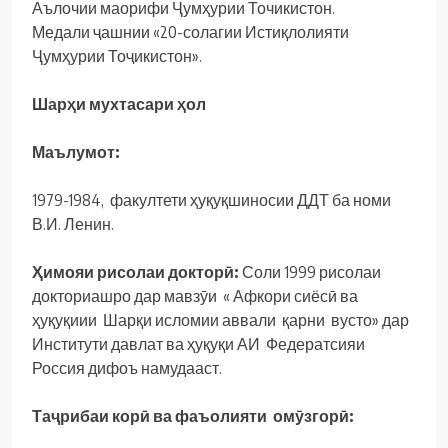
Аълочии маорифи Ҷумҳурии Точикистон.
Медали ҷашнии «20-солагии Истиқлолияти
Ҷумҳурии Тоҷикистон».
Шарҳи мухтасари ҳол
Маълумот:
1979-1984, факултети ҳуқуқшиносии ДДТ ба номи
В.И. Ленин.
Ҳимояи рисолаи докторӣ:
Соли 1999 рисолаи
докториашро дар мавзӯи « Афкори сиёсӣ ва
ҳуқуқиии Шарқи исломии аввали қарни вусто» дар
Институти давлат ва ҳуқуқи АИ Федератсияи
Россия дифоъ намудааст.
Таҷрибаи корӣ ва фаъолияти омӯзгорӣ: