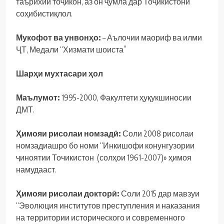
таърихии тоҷикон, аз он ҷумла дар Тоҷикистони
соҳибистиқлол.
Мукофот ва унвонҳо:
– Аълочии маориф ва илми
ҶТ, Медали “Хизмати шоиста”
Шарҳи мухтасари ҳол
Маълумот:
1995-2000, Факултети ҳуқукшиносии
ДМТ.
Ҳимояи рисолаи номзадӣ:
Соли 2008 рисолаи
номзадиашро бо номи “Инкишофи конунгузории
ҷиноятии Точикистон (солҳои 1961-2007)» ҳимоя
намудааст.
Ҳимояи рисолаи докторӣ:
Соли 2015 дар мавзуи
“Эволюция институтов преступления и наказания
на территории исторического и современного