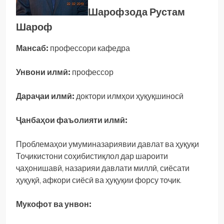
Шарофзода Рустам
Шароф
Мансаб:
профессори
кафедра
Унвони илмӣ:
профессор
Дараҷаи илмӣ:
доктори илмҳои ҳуқуқшиносӣ
Ҷанбаҳои фаъолияти илмӣ:
Проблемаҳои умуминазариявии давлат ва ҳуқуқи
Тоҷикистони соҳибистиқлол дар шароити
ҷаҳонишавӣ, назарияи давлати миллӣ, сиёсати
ҳуқуқӣ, афкори сиёсӣ ва ҳуқуқии форсу тоҷик.
Мукофот ва унвон: