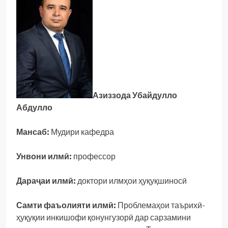
Азиззода Убайдулло
Абдулло
Мансаб:
Мудири кафедра
Унвони илмӣ:
профессор
Дараҷаи илмӣ:
доктори илмҳои ҳуқуқшиносӣ
Самти фаъолияти илмӣ:
Проблемаҳои таърихӣ-
ҳуқуқии инкишофи қонунгузорӣ дар сарзамини