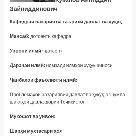
Зайниддинович
Кафедраи назария ва таърихи давлат ва ҳуқуқ
Мансаб:
дотсенти кафедра
Унвони илмӣ:
дотсент
Дараҷаи илмӣ:
номзади илмҳои ҳуқуқшиносӣ
Ҷанбаҳои фаъолияти илмӣ:
Проблемаҳои назариявии давлат ва ҳуқуқ, аз чумла
шаклҳои давлатдории Тоҷикистон.
Мукофот
ва
унвон:
Шарҳи мухтасари ҳол