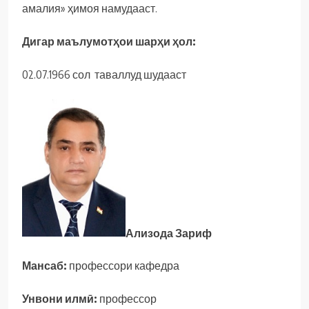
амалия» ҳимоя намудааст.
Дигар маълумотҳои шарҳи ҳол:
02.07.1966 сол таваллуд шудааст
Ализода Зариф
Мансаб:
профессори кафедра
Унвони илмӣ:
профессор