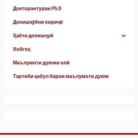
Докторантураи Ph.D
Донишҷӯёни хориҷӣ
Ҳаёти донишҷуӣ
Хобгоҳ
Маълумоти дуюми олӣ
Тартиби қабул барои маълумоти дуюм