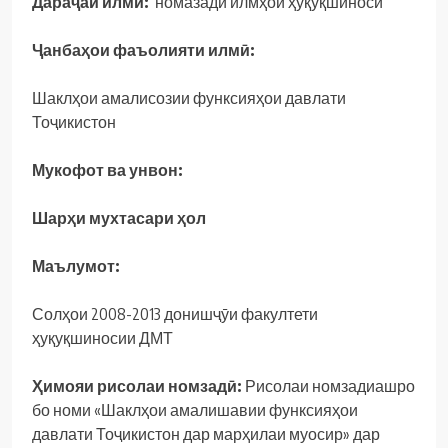
Дараҷаи илмӣ:
номазади илмҳои ҳуқуқшиносӣ
Ҷанбаҳои фаъолияти илмӣ:
Шаклҳои амалисозии функсияҳои давлати
Тоҷикистон
Мукофот ва унвон:
Шарҳи мухтасари ҳол
Маълумот:
Солҳои 2008-2013 донишҷӯи факултети
ҳуқуқшиносии ДМТ
Ҳимояи рисолаи номзадӣ:
Рисолаи номзадиашро
бо номи «Шаклҳои амалишавии функсияҳои
давлати Тоҷикистон дар марҳилаи муосир» дар