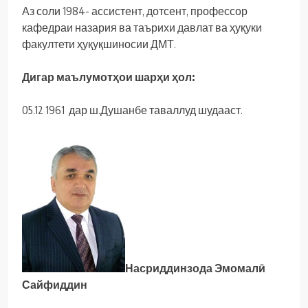
Аз соли 1984- ассистент, дотсент, профессор
кафедраи назария ва таърихи давлат ва ҳуқуки
факултети ҳуқуқшиносии ДМТ.
Дигар маълумотҳои шарҳи ҳол:
05.12 1961 дар ш.Душанбе таваллуд шудааст.
Насриддинзода Эмомалӣ
Сайфиддин