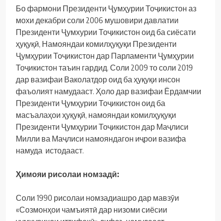
Бо фармони Президенти Ҷумҳурии Тоҷикистон аз
мохи декабри соли 2006 мушовири давлатии
Президенти Ҷумхурии Тоҷикистон оид ба сиёсати
ҳуқуқӣ, Намояндаи комилҳуқуқи Президенти
Ҷумҳурии Тоҷикистон дар Парламенти Ҷумҳурии
Тоҷикистон таъин гардид. Соли 2009 то соли 2019
дар вазифаи Ваколатдор оид ба ҳуқуқи инсон
фаъолият намудааст. Ҳоло дар вазифаи Ёрдамчии
Президенти Ҷумҳурии Тоҷикистон оид ба
масъалаҳои ҳуқуқӣ, намояндаи комилҳуқуқи
Президенти Ҷумҳурии Тоҷикистон дар Маҷлиси
Милли ва Маҷлиси намояндагон иҷрои вазифа
намуда истодааст.
Ҳимояи рисолаи номзадӣ:
Соли 1990 рисолаи номзадиашро дар мавзӯи
«Созмонҳои чамъиятӣ дар низоми сиёсии