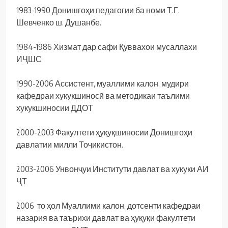
1983-1990 Донишгоҳи педагогии ба номи Т.Г.
Шевченко ш. Душанбе.
1984-1986 Хизмат дар сафи Қуввахои мусаллахи
ИҶШС
1990-2006 Ассистент, муаллими калон, мудири
кафедраи хукукшиносӣ ва методикаи таълими
хукукшиносии ДДОТ
2000-2003 Факултети ҳуқуқшиносии Донишгоҳи
давлатии милли Тоҷикистон.
2003-2006 Унвонҷуи Институти давлат ва хукуки АИ
ҶТ
2006 то ҳол Муаллими калон, дотсенти кафедраи
назария ва таърихи давлат ва ҳуқуқи факултети