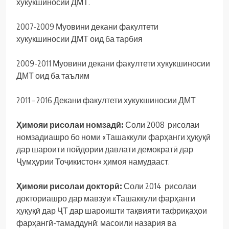
хукукшиносии ДМТ.
2007-2009 Муовини декани факултети
хукукшиносии ДМТ оид ба тарбия
2009-2011 Муовини декани факултети хукукшиносии
ДМТ оид ба таълим
2011 – 2016 Декани факултети хукукшиносии ДМТ
Ҳимояи рисолаи номзадӣ:
Соли 2008 рисолаи
номзадиашро бо номи «Ташаккули фарҳанги ҳуқуқӣ
дар шароити пойдории давлати демократӣ дар
Ҷумҳурии Тоҷикистон» ҳимоя намудааст.
Ҳимояи рисолаи докторӣ:
Соли 2014 рисолаи
докториашро дар мавзӯи «Ташаккули фарҳанги
ҳуқуқӣ дар ҶТ дар шароишти тақвияти тафриқаҳои
фарҳангӣ-тамаддунӣ: масоили назария ва