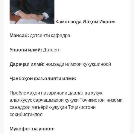
Камолзода Илҳом Икром
Мансаб:
дотсенти кафедра
Унвони илмӣ:
Дотсент
Дараҷаи илмӣ:
номзади илмҳои ҳуқуқшиносӣ
Ҷанбаҳои фаъолияти илмӣ:
Проблемаҳои назариявии давлат ва ҳуқуқ,
алалхусус сарчашмаҳои ҳуқуқи Точикистон, низоми
санадҳои меъёрӣ-ҳуқуқии Тоҷикистони
соҳибистиқлол
Мукофот ва унвон: