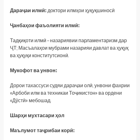
Дараҷаи илмӣ:
доктори илмҳои ҳуқуқшиносӣ
Ҷанбаҳои фаъолияти илмӣ:
Тадқиқоти илмӣ – назариявии парламентаризм дар
ҶТ; Масъалаҳои мубрами назарияи давлат ва ҳуқуқ
ва ҳуқуқи конститутсионӣ.
Мукофот ва унвон:
Дорои тахассуси судяи дараҷаи олӣ, унвони фахрии
«Арбоби илм ва техникаи Тоҷикистон» ва ордени
«Дӯстӣ» мебошад.
Шарҳи мухтасари ҳол
Маълумот таҷрибаи корӣ: