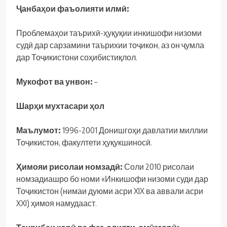
Ҷанбаҳои фаъолияти илмӣ:
Проблемаҳои таърихӣ-ҳуқуқии инкишофи низоми
судӣ дар сарзамини таърихии тоҷикон, аз он ҷумла
дар Тоҷикистони соҳибистиқлол.
Мукофот ва унвон:
–
Шарҳи мухтасари ҳол
Маълумот:
1996-2001 Донишгоҳи давлатии миллии
Тоҷикистон, факултети ҳуқукшиносӣ.
Ҳимояи рисолаи номзадӣ:
Соли 2010 рисолаи
номзадиашро бо номи «Инкишофи низоми суди дар
Тоҷикистон (нимаи дуюми асри XIX ва аввали асри
XXI) ҳимоя намудааст.