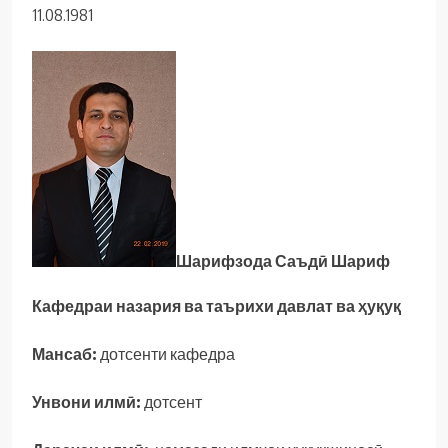
11.08.1981
Шарифзода Саъдӣ Шариф
Кафедраи назария ва таърихи давлат ва ҳуқуқ
Мансаб:
дотсенти кафедра
Унвони илмӣ:
дотсент