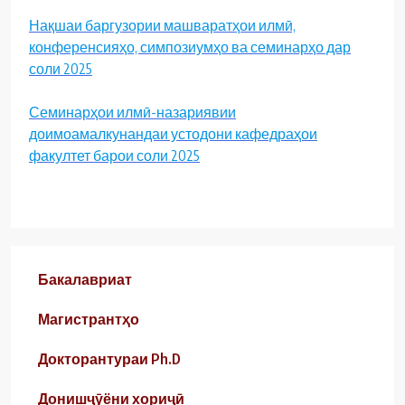
Нақшаи баргузории машваратҳои илмӣ,
конференсияҳо, симпозиумҳо ва семинарҳо дар
соли 2025
Семинарҳои илмӣ-назариявии
доимоамалкунандаи устодони кафедраҳои
факултет барои соли 2025
Бакалавриат
Магистрантҳо
Докторантураи Ph.D
Донишҷӯёни хориҷӣ