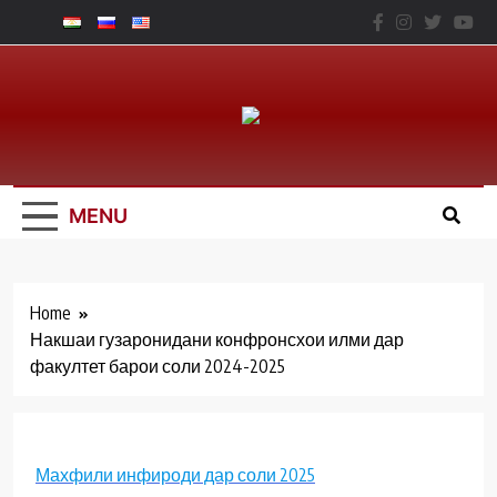
Skip
to
content
Юридический
Факальтет – ТНУ
MENU
Home
Накшаи гузаронидани конфронсхои илми дар
факултет барои соли 2024-2025
Махфили инфироди дар соли 2025