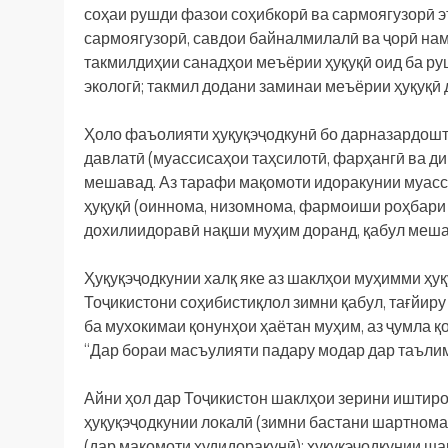
соҳаи рушди фазои соҳибкорӣ ва сармоягузорӣ э
сармоягузорӣ, савдои байналмилалӣ ва ҷорӣ на
такмилдиҳии санадҳои меъёрии ҳуқуқӣ оид ба р
экологӣ; такмил додани заминаи меъёрии ҳуқуқӣ 
Ҳоло фаъолияти ҳуқуқэҷодкунӣ бо дарназардошт
давлатӣ (муассисаҳои таҳсилотӣ, фарҳангӣ ва ди
мешавад. Аз тарафи мақомоти идоракунии муасс
ҳуқуқӣ (оиннома, низомнома, фармоиши роҳбари 
дохилиидоравӣ нақши муҳим доранд, қабул меша
Ҳуқуқэҷодкунии халқ яке аз шаклҳои муҳимми ҳуқ
Тоҷикистони соҳибистиқлол зимни қабул, тағйир
ба мухокимаи қонунҳои ҳаётан муҳим, аз ҷумла 
“Дар бораи масъулияти падару модар дар таъли
Айни ҳол дар Тоҷикистон шаклҳои зерини иштир
ҳуқуқэҷодкунии локалӣ (зимни бастани шартнома
(дар мақомоти худидоракунӣ); ҳуқуқэҷодкунии 