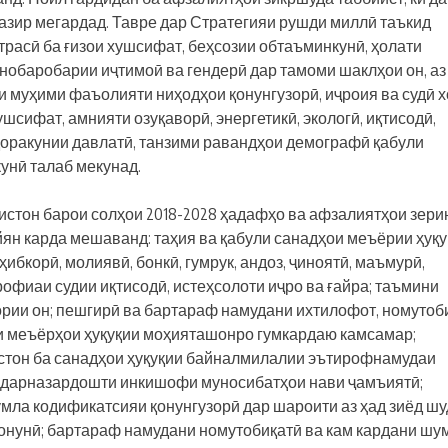
азир мегардад. Тавре дар Стратегияи рушди миллӣ таъкид
трасӣ ба ғизои хушсифат, беҳсозии обтаъминкунӣ, ҳолати
 нобаробарии иҷтимоӣ ва гендерӣ дар тамоми шаклҳои он, аз
и муҳими фаъолияти ниҳодҳои қонунгузорӣ, иҷроия ва судӣ 
ушсифат, амнияти озуқаворӣ, энергетикӣ, экологӣ, иқтисодӣ,
доракунии давлатӣ, танзими равандҳои демографӣ қабули
унӣ талаб мекунад.
истон барои солҳои 2018-2028 ҳадафҳо ва афзалиятҳои зери
йян карда мешаванд: таҳия ва қабули санадҳои меъёрии ҳуқу
ҳибкорӣ, молиявӣ, бонкӣ, гумрук, андоз, ҷиноятӣ, маъмурӣ,
фиаи судии иқтисодӣ, истеҳсолоти иҷро ва ғайра; таъмини
рии он; пешгирӣ ва бартараф намудани ихтилофот, номутоби
ни меъёрҳои ҳуқуқии моҳияташонро гумкардаю камсамар;
стон ба санадҳои ҳуқуқии байналмилалии эътирофнамудаи
бо дарназардошти инкишофи муносибатҳои нави ҷамъиятӣ;
умла кодификатсияи қонунгузорӣ дар шароити аз ҳад зиёд ш
қонунӣ; бартараф намудани номутобиқатӣ ва кам кардани шу