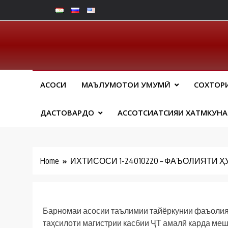
Skip
to
content
Юрид
АСОСИ
МАЪЛУМОТҲОИ УМУМӢ
СОХТОР
ДАСТОВАРДҲО
АССОТСИАТСИЯИ ХАТМКУН
Home
ИХТИСОСИ 1-24010220 – ФАЪОЛИЯТИ 
Барномаи асосии таълимии тайёркунии фаъолият
таҳсилоти магистрии касбии ҶТ амалӣ карда меш