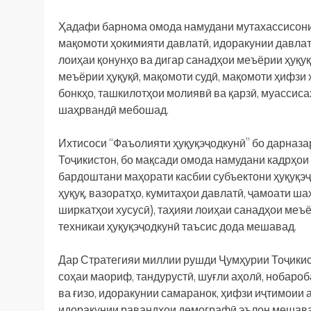
Ҳадафи барнома омода намудани мутахассисони
мақомоти ҳокимияти давлатӣ, идоракунии давлат
лоиҳаи қонунҳо ва дигар санадҳои меъёрии ҳуқуқ
меъёрии ҳуқуқӣ, мақомоти судӣ, мақомоти ҳифзи 
бонкҳо, ташкилотҳои молиявӣ ва қарзӣ, муассиса
шаҳрвандӣ мебошад.
Ихтисоси “Фаъолияти ҳуқуқэҷодкунӣ” бо дарназ
Тоҷикистон, бо мақсади омода намудани кадрҳои
бардоштани маҳорати касбии субъектони ҳуқуқэ
ҳуқуқ, вазоратҳо, кумитаҳои давлатӣ, ҷамоати ш
ширкатҳои хусусӣ), таҳияи лоиҳаи санадҳои меъё
техникаи ҳуқуқэҷодкунӣ таъсис дода мешавад.
Дар Стратегияи миллии рушди Ҷумҳурии Тоҷикис
соҳаи маориф, тандурустӣ, шуғли аҳолӣ, нобароб
ва ғизо, идоракунии самаранок, ҳифзи иҷтимоии 
идоракунии равандҳои демографӣ эълон мешаван