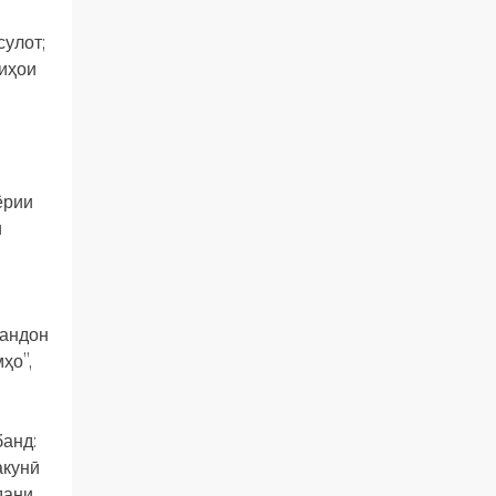
сулот;
риҳои
ёрии
и
вандон
ҳо”,
банд:
акунӣ
дани