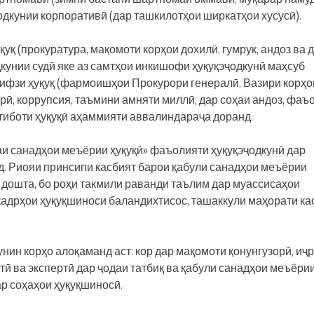
одкунии корпоративӣ (дар ташкилотҳои ширкатҳои хусусӣ).
қ (прокуратура, мақомоти корҳои дохилӣ, гумрук, андоз ва д
кунии судӣ яке аз самтҳои инкишофи ҳуқуқэҷодкунӣ маҳсуб
ифзи ҳуқуқ (фармоишҳои Прокурори генералӣ, Вазири корҳо
рӣ, коррупсия, таъмини амняти миллӣ, дар соҳаи андоз, фаъ
ртиботи ҳуқуқӣ аҳаммияти аввалиндараҷа доранд.
раи санадҳои меъёрии ҳуқуқӣ» фаъолияти ҳуқуқэҷодкунӣ дар
д. Риояи принсипи касбият барои қабули санадҳои меъёрии
дошта, бо роҳи такмили раванди таълим дар муассисаҳои
кадрҳои ҳуқуқшиноси баландихтисос, ташаккули маҳорати ка
нин корҳо алоқаманд аст: кор дар мақомоти қонунгузорӣ, иҷ
ӣ ва экспертӣ дар ҷодаи татбиқ ва қабули санадҳои меъёри
ар соҳаҳои ҳуқуқшиносӣ.