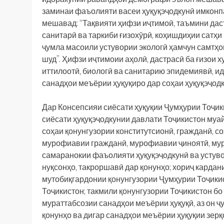
заминаи фаъолияти васеи ҳуқуқэҷодкунӣ имконп
мешавад: “Тақвияти ҳифзи иҷтимоӣ, таъмини дас
санитарӣ ва таркиби ғизохӯрӣ, коҳишдиҳии сатҳи
ҷумла масоили устувории экологӣ ҳамчун самтҳо
шуд”. Ҳифзи иҷтимоии аҳолӣ, дастрасӣ ба ғизои х
иттилоотӣ, биологӣ ва санитарию эпидемиявӣ, и
санадҳои меъёрии ҳуқуқиро дар соҳаи ҳуқуқэҷодк
Дар Консепсияи сиёсати ҳуқуқии Ҷумҳурии Тоҷик
сиёсати ҳуқуқэҷодкунии давлати Тоҷикистон муа
соҳаи қонунгузории конститутсионӣ, гражданӣ, со
мурофиавии гражданӣ, мурофиавии ҷиноятӣ, муро
самаранокии фаъолияти ҳуқуқэҷодкунӣ ва устуво
нуқсонҳо, такроршавӣ дар қонунҳо; хориҷ карда
мутобиқгардонии қонунгузории Ҷумҳурии Тоҷики
Тоҷикистон; такмили қонунгузории Тоҷикистон 
мураттабсозии санадҳои меъёрии ҳуқуқӣ, аз он ҷ
қонунҳо ва дигар санадҳои меъёрии ҳуқуқии зер