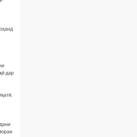
хоҳанд
ни
қӣ дар
қатӣ,
удани
мораи