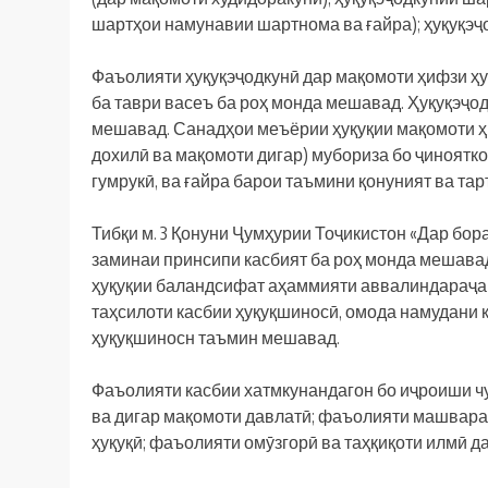
шартҳои намунавии шартнома ва ғайра); ҳуқуқэҷ
Фаъолияти ҳуқуқэҷодкунӣ дар мақомоти ҳифзи ҳуқу
ба таври васеъ ба роҳ монда мешавад. Ҳуқуқэҷод
мешавад. Санадҳои меъёрии ҳуқуқии мақомоти ҳ
дохилӣ ва мақомоти дигар) мубориза бо ҷиноятко
гумрукӣ, ва ғайра барои таъмини қонуният ва та
Тибқи м. 3 Қонуни Ҷумҳурии Тоҷикистон «Дар бо
заминаи принсипи касбият ба роҳ монда мешава
ҳуқуқии баландсифат аҳаммияти аввалиндараҷа 
таҳсилоти касбии ҳуқуқшиносӣ, омода намудани 
ҳуқуқшиносн таъмин мешавад.
Фаъолияти касбии хатмкунандагон бо иҷроиши чу
ва дигар мақомоти давлатӣ; фаъолияти машварат
ҳуқуқӣ; фаъолияти омӯзгорӣ ва таҳқиқоти илмӣ д