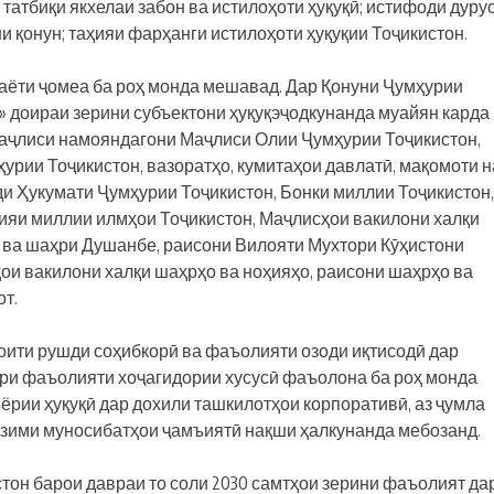
татбиқи якхелаи забон ва истилоҳоти ҳуқуқӣ; истифоди дуру
и қонун; таҳияи фарҳанги истилоҳоти ҳуқуқии Тоҷикистон.
ҳаёти ҷомеа ба роҳ монда мешавад. Дар Қонуни Ҷумҳурии
» доираи зерини субъектони ҳуқуқэҷодкунанда муайян карда
Маҷлиси намояндагони Маҷлиси Олии Ҷумҳурии Тоҷикистон,
урии Тоҷикистон, вазоратҳо, кумитаҳои давлатӣ, мақомоти 
и Ҳукумати Ҷумҳурии Тоҷикистон, Бонки миллии Тоҷикистон,
ияи миллии илмҳои Тоҷикистон, Маҷлисҳои вакилони халқи
 ва шаҳри Душанбе, раисони Вилояти Мухтори Кӯҳистони
ои вакилони халқи шаҳрҳо ва ноҳияҳо, раисони шаҳрҳо ва
от.
оити рушди соҳибкорӣ ва фаъолияти озоди иқтисодӣ дар
ари фаъолияти хоҷагидории хусусӣ фаъолона ба роҳ монда
рии ҳуқуқӣ дар дохили ташкилотҳои корпоративӣ, аз ҷумла
анзими муносибатҳои ҷамъиятӣ нақши ҳалкунанда мебозанд.
он барои давраи то соли 2030 самтҳои зерини фаъолият да