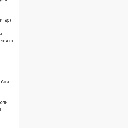
игар)
и
олияти
сбии
рояи
и