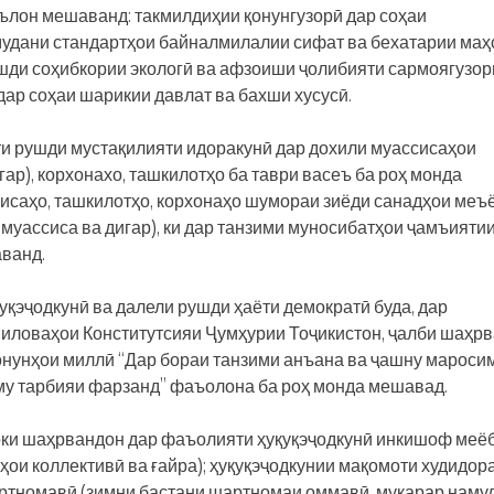
ълон мешаванд: такмилдиҳии қонунгузорӣ дар соҳаи
мудани стандартҳои байналмилалии сифат ва бехатарии маҳ
ушди соҳибкории экологӣ ва афзоиши ҷолибияти сармоягузо
дар соҳаи шарикии давлат ва бахши хусусӣ.
и рушди мустақилияти идоракунӣ дар дохили муассисаҳои
гар), корхонахо, ташкилотҳо ба таври васеъ ба роҳ монда
исаҳо, ташкилотҳо, корхонаҳо шумораи зиёди санадҳои меъ
муассиса ва дигар), ки дар танзими муносибатҳои ҷамъияти
ванд.
уқэҷодкунӣ ва далели рушди ҳаёти демократӣ буда, дар
у иловаҳои Конститутсияи Ҷумҳурии Тоҷикистон, ҷалби шаҳр
қонунҳои миллӣ “Дар бораи танзими анъана ва ҷашну маросим
му тарбияи фарзанд” фаъолона ба роҳ монда мешавад.
оки шаҳрвандон дар фаъолияти ҳуқуқэҷодкунӣ инкишоф меё
ҳои коллективӣ ва ғайра); ҳуқуқэҷодкунии мақомоти худидор
шартномавӣ (зимни бастани шартномаи оммавӣ, муқарар наму