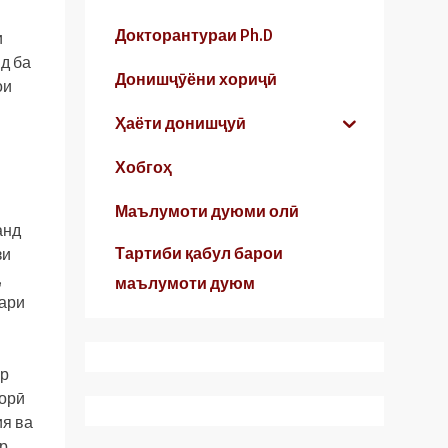
Докторантураи Ph.D
и
д ба
Донишҷӯёни хориҷӣ
ои
Ҳаёти донишҷуӣ
Хобгоҳ
Маълумоти дуюми олӣ
анд
Тартиби қабул барои
зи
,
маълумоти дуюм
гари
ар
ворӣ
ия ва
р