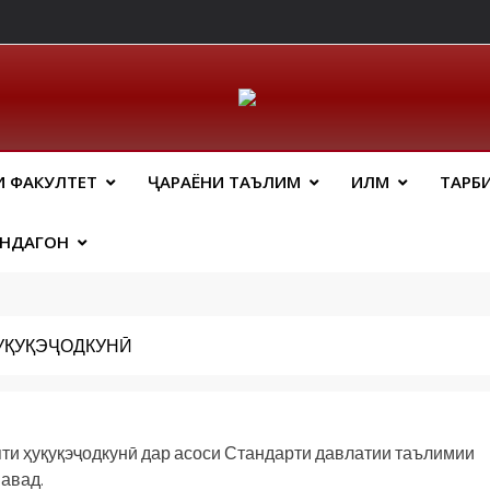
ический Факальтет 
И ФАКУЛТЕТ
ҶАРАЁНИ ТАЪЛИМ
ИЛМ
ТАРБ
АНДАГОН
ҲУҚУҚЭҶОДКУНӢ
и ҳуқуқэҷодкунӣ дар асоси Стандарти давлатии таълимии
авад.