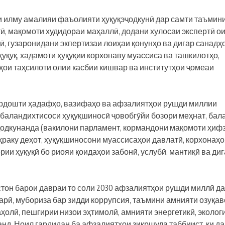
 илму амалияи фаъолияти ҳуқуқэҷодкунӣ дар самти таъмин
ӣ, мақомоти худидораи маҳаллӣ, додани хулосаи экспертӣ ои
ӣ, гузаронидани экпертизаи лоиҳаи қонунҳо ва дигар санадҳ
ҳуқуқ, хадамоти ҳуқуқии корхонаву муассиса ва ташкилотҳо,
ҳои таҳсилоти олии касбии кишвар ва институтҳои ҷомеаи
ардошти ҳадафҳо, вазифаҳо ва афзалиятҳои рушди миллии
 баландихтисоси ҳуқуқшиносӣ ҷовобгӯйи бозори меҳнат, бал
ҷодкунанда (вакилони парламент, кормандони мақомоти ҳиф
аҳраку деҳот, ҳуқуқшиносони муассисаҳои давлатӣ, корхонаҳо
рии ҳуқуқӣ бо риояи қоидаҳои забонӣ, услубӣ, мантиқӣ ва ди
тон барои давраи то соли 2030 афзалиятҳои рушди миллӣ д
арӣ, мубориза бар зидди коррупсия, таъмини амнияти озуқа
аҳолӣ, пешгирии низои эҳтимолӣ, амнияти энергетикӣ, эколог
д. Ноил гардидан ба афзалиятҳои зикршуда таббиист, ки да