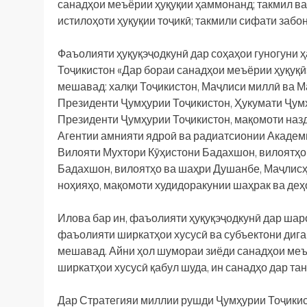
санадҳои меъёрии ҳуқуқии ҳаммонанд; такмил ва 
истилоҳоти ҳуқуқии тоҷикӣ; такмили сифати забон
Фаъолияти ҳуқуқэҷодкунӣ дар соҳаҳои гуногуни 
Тоҷикистон «Дар бораи санадҳои меъёрии ҳуқуқӣ
мешавад: халқи Тоҷикистон, Маҷлиси миллӣ ва 
Президенти Ҷумҳурии Тоҷикистон, Ҳукумати Ҷумҳ
Президенти Ҷумҳурии Тоҷикистон, мақомоти назд
Агентии амнияти ядроӣ ва радиатсионии Академ
Вилояти Мухтори Кӯҳистони Бадахшон, вилоятҳо
Бадахшон, вилоятҳо ва шаҳри Душанбе, Маҷлисҳ
ноҳияҳо, мақомоти худидоракунии шаҳрак ва деҳ
Илова бар ин, фаъолияти ҳуқуқэҷодкунӣ дар шар
фаъолияти ширкатҳои хусусӣ ва субъектони диг
мешавад. Айни ҳол шумораи зиёди санадҳои меъё
ширкатҳои хусусӣ қабул шуда, ин санадҳо дар т
Дар Стратегияи миллии рушди Ҷумҳурии Тоҷикист