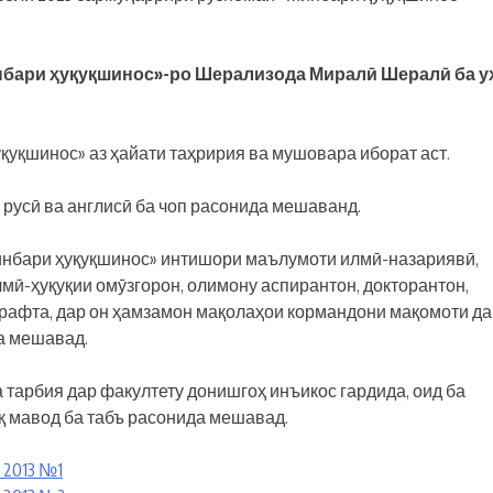
бари ҳуқуқшинос»-ро Шерализода Мирал
ӣ
Шерал
ӣ
ба у
қуқшинос» аз ҳайати таҳририя ва мушовара иборат аст.
 русӣ ва англисӣ ба чоп расонида мешаванд.
инбари ҳуқуқшинос» интишори маълумоти илмӣ-назариявӣ,
лмӣ-ҳуқуқии омӯзгорон, олимону аспирантон, докторантон,
 рафта, дар он ҳамзамон мақолаҳои кормандони мақомоти д
а мешавад.
 тарбия дар факултету донишгоҳ инъикос гардида, оид ба
уқ мавод ба табъ расонида мешавад.
 2013 №1