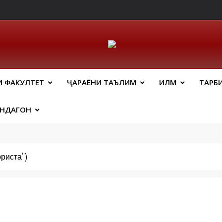
ический Факальтет 
И ФАКУЛТЕТ
ҶАРАЁНИ ТАЪЛИМ
ИЛМ
ТАРБ
АНДАГОН
риста”)