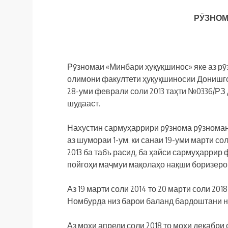
РӮЗНОМ
Рӯзномаи «Минбари ҳуқуқшинос» яке аз рӯ
олимони факултети ҳуқуқшиносии Донишго
28-уми феврали соли 2013 таҳти №0336/РЗ
шудааст.
Нахустин сармуҳаррири рӯзнома рӯзномани
аз шумораи 1-ум, ки санаи 19-уми марти со
2013 ба табъ расид, ба ҳайси сармуҳарри
пойгоҳи маҷмуи мақолаҳо нақши боризеро 
Аз 19 марти соли 2014 то 20 марти соли 2
Номбурда низ барои баланд бардоштани н
Аз моҳи апрели соли 2018 то моҳи декабр