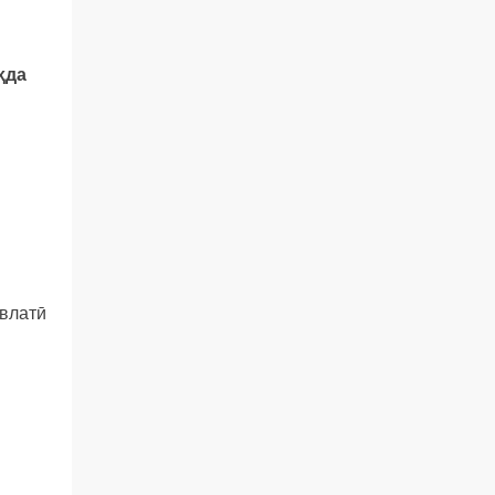
ҳ
да
авлатӣ