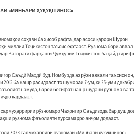
АИ «МИНБАРИ ҲУҚУҚШИНОС»
зномаҳои соҳавӣ ба ҳисоб рафта, дар асоси қарори Шӯрои
ҳи миллии Тоҷикистон таъсис ёфтааст. Рӯзнома бори аввал
 дар Вазорати фарҳанги Ҷумҳурии Тоҷикистон ба қайд гириф
гор Саъдӣ Маҳдӣ буд. Номбурда аз рӯзи аввали таъсиси он,
ли 2013 ба нашр расидааст, то шумораи 7-ум, ки 25-уми декабр
р фаъолият намуда, барои босифат нашр шудани рӯзнома ва т
иҷро кардааст.
018 сармуҳарририи рӯзномаро Ҷаҳонгир Саъдизода бар душ до
ақши рӯзнома фаъолияти пурсамарро анҷом додааст.
и соли 2023 сармуҳаррири рӯзномаи «Минбари ҳуқуқшинос»