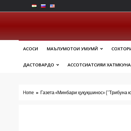
Skip
to
content
Юрид
АСОСИ
МАЪЛУМОТҲОИ УМУМӢ
СОХТОР
ДАСТОВАРДҲО
АССОТСИАТСИЯИ ХАТМКУН
Home
Газета «Минбари ҳуқуқшинос» (“Трибуна ю