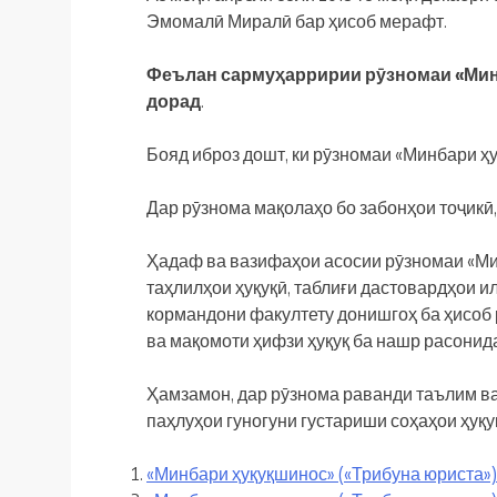
Эмомалӣ Миралӣ бар ҳисоб мерафт.
Феълан сарму
ҳ
арририи
рӯзномаи «Мин
дорад
.
Бояд иброз дошт, ки рӯзномаи «Минбари ҳу
Дар рӯзнома мақолаҳо бо забонҳои тоҷикӣ,
Ҳадаф ва вазифаҳои асосии рӯзномаи «М
таҳлилҳои ҳуқуқӣ, таблиғи дастовардҳои и
кормандони факултету донишгоҳ ба ҳисоб
ва мақомоти ҳифзи ҳуқуқ ба нашр расонид
Ҳамзамон, дар рӯзнома раванди таълим ва
паҳлуҳои гуногуни густариши соҳаҳои ҳуқ
«Минбари ҳуқуқшинос» («Трибуна юриста»)