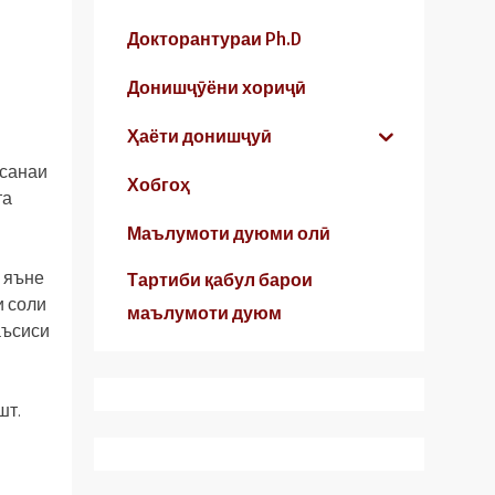
Докторантураи Ph.D
Донишҷӯёни хориҷӣ
Ҳаёти донишҷуӣ
 санаи
Хобгоҳ
та
Маълумоти дуюми олӣ
 яъне
Тартиби қабул барои
и соли
маълумоти дуюм
аъсиси
шт.