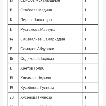
10
Орифов Муҳаммадҷон
1
11
Отабоева Мадина
1
12
Пиров Шавкатҷон
1
13
Рустамова Мавзуна
1
14
Сабзаалиев Самариддин
1
15
Самадов Абдували
1
16
Содиқова Шаҳноза
1
17
Хаётов Голиб
1
18
Хакимов Шодмон
1
19
Хусейнова Гулноза
1
20
Хусенова Гулноза
1