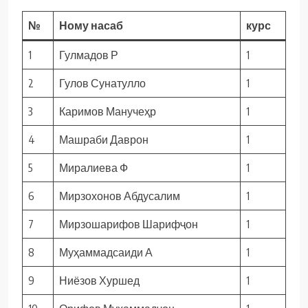
№
Ному насаб
курс
1
Гулмадов Р
1
2
Гулов Сунатулло
1
3
Каримов Манучеҳр
1
4
Машраби Даврон
1
5
Миралиева Ф
1
6
Мирзохонов Абдусалим
1
7
Мирзошарифов Шарифҷон
1
8
Муҳаммадсаиди А
1
9
Ниёзов Хуршед
1