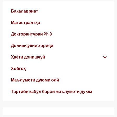
Бакалавриат
Магистрантҳо
Докторантураи Ph.D
Донишҷӯёни хориҷӣ
Ҳаёти донишҷуӣ
Хобгоҳ
Маълумоти дуюми олӣ
Тартиби қабул барои маълумоти дуюм