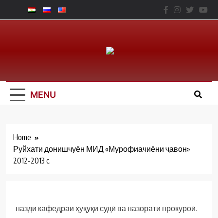
Skip
to
content
Юридический
Факальтет – ТНУ
MENU
Home
Руйхати донишчуён МИД «Мурофиачиёни ҷавон»
2012-2013 c.
назди кафедраи ҳуқуқи судӣ ва назорати прокуроӣ.