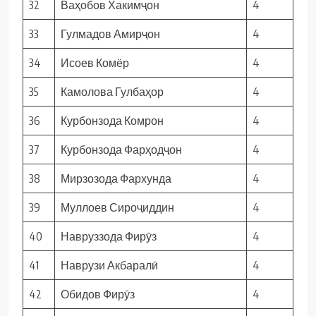
32
Ваҳобов Хакимҷон
4
33
Гулмадов Амирҷон
4
34
Исоев Комёр
4
35
Камолова Гулбаҳор
4
36
Курбонзода Комрон
4
37
Курбонзода Фарҳодҷон
4
38
Мирзозода Фархунда
4
39
Муллоев Сироҷиддин
4
40
Навруззода Фирӯз
4
41
Наврузи Акбаралӣ
4
42
Обидов Фирӯз
4