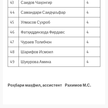
43
Саидов Чаҳонгир
4
44
Самандари Саидҷаъфар
4
45
Улмасов Суҳроб
4
46
Фатҳиддинзода Фирдавс
4
47
Чураев Толибчон
4
48
Шарифов Исмоил
4
49
Шукурова Амина
4
Роҳбари маҳфил, ассистент Рахимов М.С.