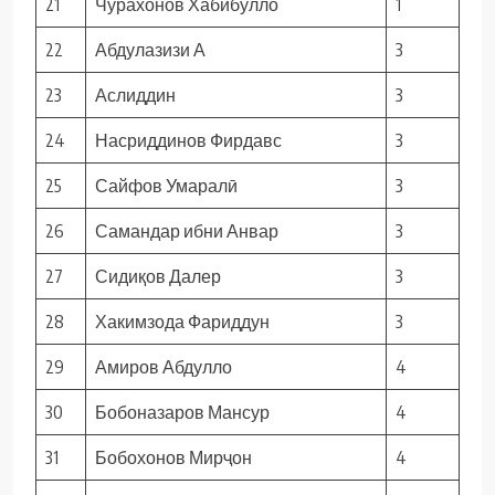
21
Чурахонов Хабибулло
1
22
Абдулазизи А
3
23
Аслиддин
3
24
Насриддинов Фирдавс
3
25
Сайфов Умаралӣ
3
26
Самандар ибни Анвар
3
27
Сидиқов Далер
3
28
Хакимзода Фариддун
3
29
Амиров Абдулло
4
30
Бобоназаров Мансур
4
31
Бобохонов Мирҷон
4