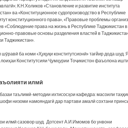
авлатӣ»; К.Н.Холиков «Становление и развитие института
стан» ва «Конституционное судопроизводство в Республике
итут конституционного права», «Правовые проблемы органи
в «Соблюдение права на жизнь в Республике Таджикистан в
уционно-правовые основы разделения властей в Таджикистан
и Таджикистан».
шӯравӣ ба номи «Ҳуқуқи конститутсионӣ» тағйир дода шуд. 
и лоиҳаи Конститутсияи Ҷумҳурии Тоҷикистон фаъолона ишт
аъолияти илмӣ
базаи таълимӣ-методии ихтисосҳои кафедра: масоили таҳқи
ишофи низоми намояндагӣ дар партави амалӣ сохтани принс
ои илмӣ сазовор шуд. Дотсент А.И.Имомов бо унвони