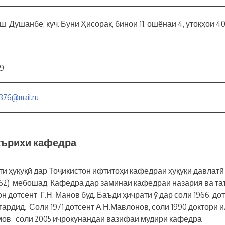
 ш. Душанбе, куч. Буни Ҳисорак, бинои 11, ошёнаи 4, утоқҳои 40
19
376@mail.ru
аърихи кафедра
 ҳуқуқӣ дар Тоҷикистон ифтитоҳи кафедраи ҳуқуқи давлатӣ
962) мебошад. Кафедра дар заминаи кафедраи назария ва т
н дотсент Г.Н. Манов буд. Баъди ҳиҷрати ӯ дар соли 1966, до
ардид. Соли 1971 дотсент А.Н.Мавлонов, соли 1990 доктори 
омов, соли 2005 иҷрокунандаи вазифаи мудири кафедра