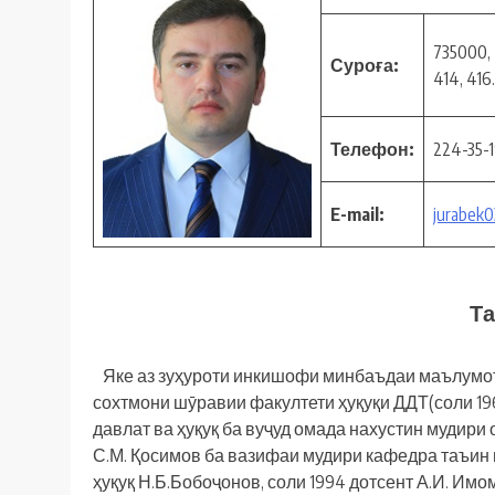
735000,
Суроға:
414, 416.
Телефон:
224-35-
E-mail:
jurabek0
Т
Яке аз зуҳуроти инкишофи минбаъдаи маълумоти
сохтмони шӯравии факултети ҳуқуқи ДДТ(соли 1
давлат ва ҳуқуқ ба вуҷуд омада нахустин мудири о
С.М. Қосимов ба вазифаи мудири кафедра таъин г
ҳуқуқ Н.Б.Бобоҷонов, соли 1994 дотсент А.И. Им