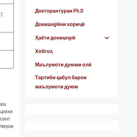
Докторантураи Ph.D
7,
Донишҷӯёни хориҷӣ
Ҳаёти донишҷуӣ
Хобгоҳ
Маълумоти дуюми олӣ
Тартиби қабул барои
маълумоти дуюм
 ва
аърихи
тсент
илмҳои