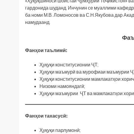
«Ҳуқуқшиноси шоистаи Ҷумҳурии Тоҷикистон» ва 
гардонида шуданд. Инчунин се муаллими кафедр
ба номи М.В. Ломоносов ва С.Н.Якубова дар Ак
намудаанд.
Фаъ
Фанҳои таълимӣ:
Ҳуқуқи конститусионии ҶТ;
Ҳуқуқи маъмурӣ ва мурофиаи маъмурии Ҷ
Ҳуқуқи конститусионии мамлакатҳои хориҷ
Низоми намояндагӣ;
Ҳуқуқи маъмурии ҶТ ва мамлакатҳои хори
Фанҳои тахасусӣ:
Ҳуқуқи парлумонӣ;