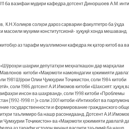
2011 ба вазифаи мудири кафедра дотсент Диноршоев А.М. инт
, К.Н.Холиқов солҳои дароз сарварии факултетро ба ӯҳда
и масоили муҳими конститутсионӣ- ҳуқуқӣ хонда мешаванд.
итобҳо аз тарафи муаллимони кафедра як қатор китоб ва в
и «Шӯроҳои шаҳрии депутатҳои меҳнаткашон дар марҳалаи
.М.Мавлонов китоби «Мақомоти намояндагии ҳокимияти давла
ли 1981 Шӯрои Олии Ҷумҳурии Тоҷикистон, соли 1984 китоби
тӣ», соли 1986 дотсент А.И.Имомов китоби «Шахсият: ҳуқуқ в
вазифаҳои инсон ва шаҳрванд», соли 1998 китоби «Проблемы
н (1992-1998 гг.)» соли 2001 китоби «Интихобот ва парлумон
ление государственности и формирование гражданского общ
соитҳои таълимиро ба нашр расонидаанд. Дотсент А.И.Имомо
и Ҷумҳурии Тоҷикистон» ва «Мақомоти ҳокимияти давлатӣ д
федра аз тарафи устодон якчанд васоити таълимӣ ба нашр