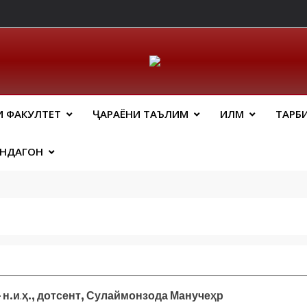
ический Факальтет 
И ФАКУЛТЕТ
ҶАРАЁНИ ТАЪЛИМ
ИЛМ
ТАРБ
АНДАГОН
 н.и
.
ҳ.,
дотсент
,
Сулаймонзода
Манучеҳр