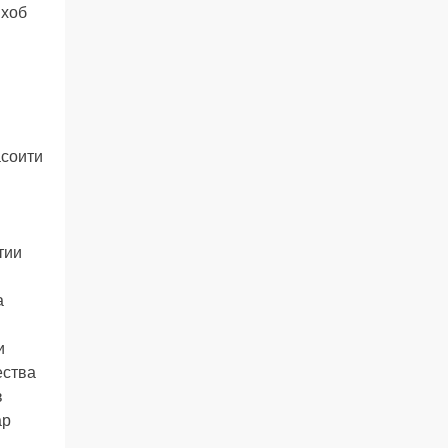
ихоб
асоити
тии
а
и
ества
в
ар