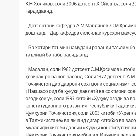
К.Н.Холиқов, соли 2006 дотсент Х.Ойев ва соли 
гардидаанд.
Дотсентони кафедра А.М.Мавлянов, С.М.Қосимов
доштанд. Дар кафедра силсилаи курсҳои махсус
Ба хотири таъмин намудани раванди таълим бо к
таълимӣ ба табъ расидаанд.
Масалан, соли 1962 дотсент С.М.Қосимов китоб
ҳозира»-ро ба чоп расонд. Соли 1972 дотсент А
Тоҷикистон дар даврони сохтмони социализм», со
«Нақшаҳо оид ба ҳуқуки давлатӣ ва сохтмони сове
озодиҳои ӯ», соли 1997 китоби «Ҳуқуқу озодӣ ва 
конституционного развития Республики Таджикиста
Ҷумҳурии Тоҷикистон», соли 2003 китоби «Укреп
в Таджикистане» ва якчанд дигар китобҳо ва ва
муаллифи китоби дарсии «Ҳуқуқи конститутсиони
Ҷумҳурии Тоҷикистон» мебошад. Инчунин дар ка