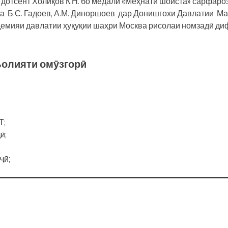
дотсент Холиқов К.Н. бо медали «Меҳнати шоиста» сарфаро
а Б.С. Гадоев, А.М. Диноршоев дар Донишгохи Давлатии М
адемияи давлатии ҳуқуқии шаҳри Москва рисолаи номзадӣ д
олияти омӯзгорӣ
Т;
ӣ;
ҷӣ;