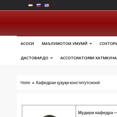
Skip
to
content
Юрид
АСОСИ
МАЪЛУМОТҲОИ УМУМӢ
СОХТОР
ДАСТОВАРДҲО
АССОТСИАТСИЯИ ХАТМКУН
Home
Кафедраи ҳуқуқи конститутсионӣ
Мудири кафедра —