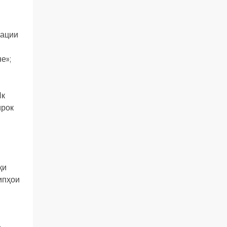
зации
е»;
Як
ирок
қи
ипҳои