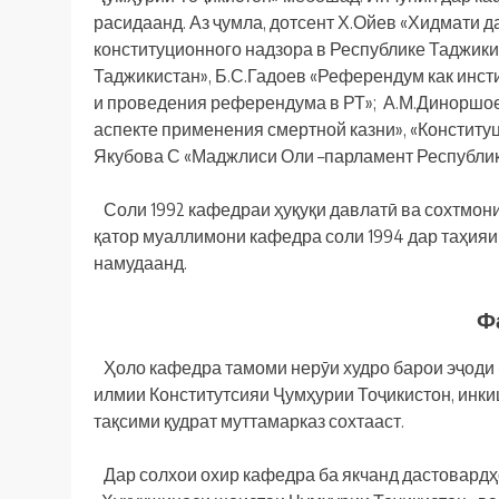
расидаанд. Аз ҷумла, дотсент Х.Ойев «Хидмати д
конституционного надзора в Республике Таджики
Таджикистан», Б.С.Гадоев «Референдум как инст
и проведения референдума в РТ»; А.М.Диноршое
аспекте применения смертной казни», «Констит
Якубова С «Маджлиси Оли –парламент Республик
Соли 1992 кафедраи ҳуқуқи давлатӣ ва сохтмони 
қатор муаллимони кафедра соли 1994 дар таҳия
намудаанд.
Ф
Ҳоло кафедра тамоми нерӯи худро барои эҷоди 
илмии Конститутсияи Ҷумҳурии Тоҷикистон, инк
тақсими қудрат муттамарказ сохтааст.
Дар солхои охир кафедра ба якчанд дастовардҳ