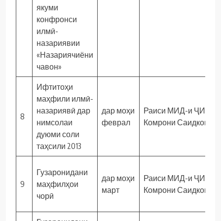
якуми
конфронси
илмӣ-
назариявии
«Назариячиёни
чавон»
Ифтитоҳи
маҳфили илмӣ-
назариявӣ дар
дар моҳи
Раиси МИД-и ҶИД
8
нимсолаи
феврал
Комрони Саидкомил
дуюми соли
таҳсили 2013
Гузаронидани
дар моҳи
Раиси МИД-и ҶИД
9
маҳфилҳои
март
Комрони Саидкомил
чорӣ