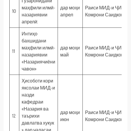
Гузаронидани
маҳфили илмӣ-
дар моҳи
Раиси МИД-и ҶИД
10
назариявии
апрел
Комрони Саидкомил
апрелӣ:
Интиҳо
бахшидани
маҳфили илмӣ-
дар моҳи
Раиси МИД-и ҶИД
11
назариявии
май
Комрони Саидкомил
«Назариячиёни
чавон»
Ҳисоботи кори
яксолаи МИД-и
назди
кафедраи
«Назария ва
дар моҳи
Раиси МИД-и ҶИД
12
таърихи
июн
Комрони Саидкомил
давлатва хукук
» дар ҷаласаи