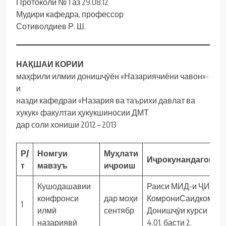
Протоколи № 1 аз 29.08.12
Мудири кафедра, профессор
Сотиволдиев Р. Ш.
НАҚШАИ КОРИИ
маҳфили илмии донишҷӯён «Назариячиёни чавон»-
и
назди кафедраи «Назария ва таърихи давлат ва
хукук» факултаи ҳукукшиносии ДМТ
дар соли хониши 2012 – 2013
Р/
Номгуи
Му
ҳ
лати
И
ҷ
рокунандагон
т
мавзуъ
и
ҷ
роиш
Кушодашавии
Раиси МИД-и ҶИД
конфронси
дар моҳи
КомрониСаидкомил,
1
илмӣ
сентябр
Донишҷӯи курси
назариявӣ
4.01, басти 2.