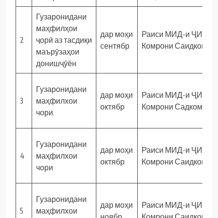
Гузаронидани
маҳфилҳои
дар моҳи
Раиси МИД-и ҶИД
2
ҷорӣ аз тасдиқи
сентябр
Комрони Саидкомил
маърӯзаҳои
донишҷӯён
Гузаронидани
дар моҳи
Раиси МИД-и ҶИД
3
маҳфилхои
октябр
Комрони Садкомил
чори.
Гузаронидани
дар моҳи
Раиси МИД-и ҶИД
4
маҳфилхои
октябр
Комрони Саидкомил
чори
Гузаронидани
дар моҳи
Раиси МИД-и ҶИД
5
маҳфилхои
ноябр
Комрони Саидкомил