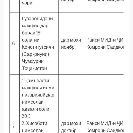
чори
Гузаронидани
маҳфил дар
бораи 18-
солагии
дар моҳи
Раиси МИД-и ҶИД
6
Конститутсияи
ноябр
Комрони Саидкомил
(Сарқонуни)
Ҷумҳурии
Тоҷикистон
1.Ҷамъбасти
маҳфили илмӣ-
назариявӣ дар
нимсолаи
аввали соли
2013
2. Ҳисоботи
дар моҳи
Раиси МИД-и ҶИД
7
нимсолаи
декабр
Комрони Саидкомил