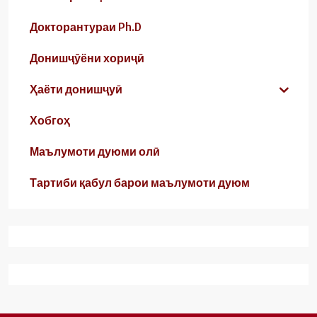
Докторантураи Ph.D
Донишҷӯёни хориҷӣ
Ҳаёти донишҷуӣ
Хобгоҳ
Маълумоти дуюми олӣ
Тартиби қабул барои маълумоти дуюм