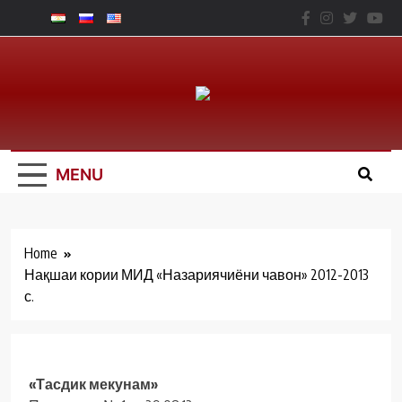
Skip
to
content
Юридический
Факальтет – ТНУ
MENU
Home
Нақшаи кории МИД «Назариячиёни чавон» 2012-2013
с.
«Тасдик мекунам»