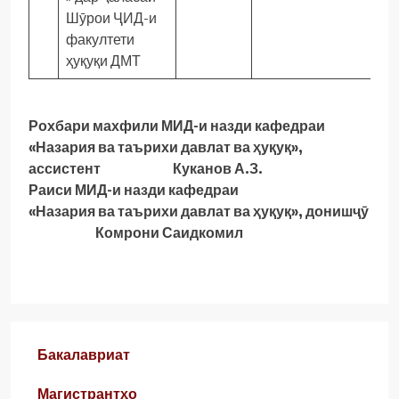
Шӯрои ҶИД-и
факултети
ҳуқуқи ДМТ
Рохбари махфили МИД-и назди кафедраи
«Назария ва таърихи давлат ва ҳуқуқ»,
ассистент Куканов А.З.
Раиси МИД-и назди кафедраи
«Назария ва таърихи давлат ва ҳуқуқ», донишҷӯ
Комрони Саидкомил
Бакалавриат
Магистрантҳо