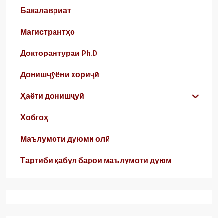
Бакалавриат
Магистрантҳо
Докторантураи Ph.D
Донишҷӯёни хориҷӣ
Ҳаёти донишҷуӣ
Хобгоҳ
Маълумоти дуюми олӣ
Тартиби қабул барои маълумоти дуюм