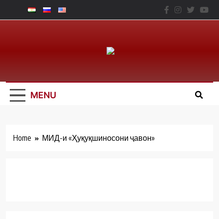
Skip
to
content
Юридический
Факальтет – ТНУ
MENU
Home
МИД-и «Ҳуқуқшиносони ҷавон»