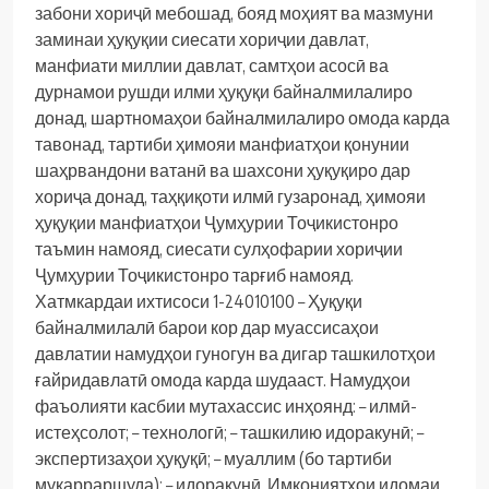
забони хориҷӣ мебошад, бояд моҳият ва мазмуни
заминаи ҳуқуқии сиесати хориҷии давлат,
манфиати миллии давлат, самтҳои асосӣ ва
дурнамои рушди илми ҳуқуқи байналмилалиро
донад, шартномаҳои байналмилалиро омода карда
тавонад, тартиби ҳимояи манфиатҳои қонунии
шаҳрвандони ватанӣ ва шахсони ҳуқуқиро дар
хориҷа донад, таҳқиқоти илмӣ гузаронад, ҳимояи
ҳуқуқии манфиатҳои Ҷумҳурии Тоҷикистонро
таъмин намояд, сиесати сулҳофарии хориҷии
Ҷумҳурии Тоҷикистонро тарғиб намояд.
Хатмкардаи ихтисоси 1-24010100 – Ҳуқуқи
байналмилалӣ барои кор дар муассисаҳои
давлатии намудҳои гуногун ва дигар ташкилотҳои
ғайридавлатӣ омода карда шудааст. Намудҳои
фаъолияти касбии мутахассис инҳоянд:
– илмӣ-
истеҳсолот;
– технологӣ;
– ташкилию идоракунӣ;
–
экспертизаҳои ҳуқуқӣ;
– муаллим (бо тартиби
муқарраршуда);
– идоракунӣ.
Имкониятҳои идомаи