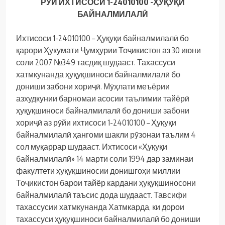
РӮИ ИХТИСОСИ 1-24010100 -ҲУҚУҚИ
БАЙНАЛМИЛАЛӢ
Ихтисоси 1-24010100 – Ҳуқуқи байналмилалӣ бо
қарори Ҳукумати Ҷумҳурии Тоҷикистон аз 30 июни
соли 2007 №349 тасдиқ шудааст.
Тахассуси
хатмкунанда ҳуқуқшиноси байналмилалӣ бо
дониши забони хориҷӣ. Мӯҳлати меъёрии
азхудкунии барномаи асосии таълимии тайёрӣ
ҳуқуқшиноси байналмилалӣ бо дониши забони
хориҷӣ аз рӯйи ихтисоси 1-24010100 – Ҳуқуқи
байналмилалӣ ҳангоми шакли рӯзонаи таълим 4
сол муқаррар шудааст.
Ихтисоси «Ҳуқуқи
байналмилалӣ» 14 марти соли 1994 дар заминаи
факултети ҳуқуқшиносии донишгоҳи миллии
Тоҷикистон барои тайёр кардани ҳуқуқшиносони
байналмилалӣ таъсис дода шудааст.
Тавсифи
тахассусии хатмкунанда
Хатмкарда, ки дорои
тахассуси ҳуқуқшиноси байналмилалӣ бо дониши