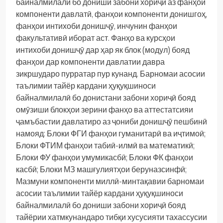
байналмилалӣ бо дониши забони хориҷӣ аз фанҳои
компоненти давлатӣ, фанҳои компоненти донишгоҳ,
фанҳои интихоби донишҷӯ, инчунин фанҳои
факультативӣ иборат аст. Фанҳо ва курсҳои
интихоби донишҷӯ дар ҳар як блок (модул) бояд
фанҳои дар компоненти давлатии давра
зикршударо пурратар пур кунанд.
Барномаи асосии
таълимии тайёр кардани ҳуқуқшиноси
байналмилалӣ бо донистани забони хориҷӣ бояд
омӯзиши блокҳои зерини фанҳо ва аттестатсияи
ҷамъбастии давлатиро аз ҷониби донишҷӯ пешбинӣ
намояд:
Блоки ФГИ фанҳои гуманитарӣ ва иҷтимоӣ;
Блоки ФТИМ фанҳои табиӣ-илмӣ ва математикӣ;
Блоки ФУ фанҳои умумикасбӣ;
Блоки ФК фанҳои
касбӣ;
Блоки МЗ машғулиятҳои беруназсинфӣ;
Мазмуни компоненти миллӣ-минтақавии барномаи
асосии таълимии тайёр кардани ҳуқуқшиноси
байналмилалӣ бо дониши забони хориҷӣ бояд
тайёрии хатмкунандаро тибқи хусусияти тахассусии