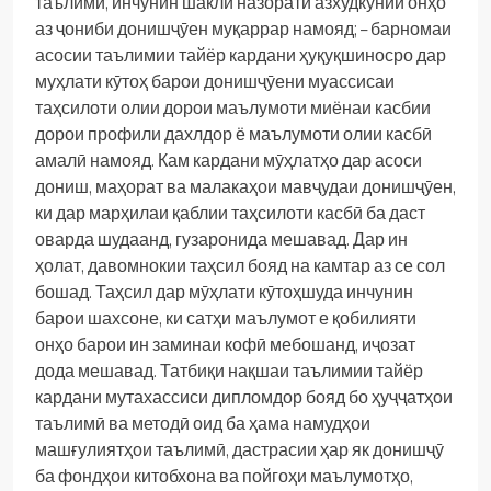
таълимӣ, инчунин шакли назорати азхудкунии онҳо
аз ҷониби донишҷӯен муқаррар намояд;
– барномаи
асосии таълимии тайёр кардани ҳуқуқшиносро дар
муҳлати кӯтоҳ барои донишҷӯени муассисаи
таҳсилоти олии дорои маълумоти миёнаи касбии
дорои профили дахлдор ё маълумоти олии касбӣ
амалӣ намояд. Кам кардани мӯҳлатҳо дар асоси
дониш, маҳорат ва малакаҳои мавҷудаи донишҷӯен,
ки дар марҳилаи қаблии таҳсилоти касбӣ ба даст
оварда шудаанд, гузаронида мешавад. Дар ин
ҳолат, давомнокии таҳсил бояд на камтар аз се сол
бошад. Таҳсил дар мӯҳлати кӯтоҳшуда инчунин
барои шахсоне, ки сатҳи маълумот е қобилияти
онҳо барои ин заминаи кофӣ мебошанд, иҷозат
дода мешавад.
Татбиқи нақшаи таълимии тайёр
кардани мутахассиси дипломдор бояд бо ҳуҷҷатҳои
таълимӣ ва методӣ оид ба ҳама намудҳои
машғулиятҳои таълимӣ, дастрасии ҳар як донишҷӯ
ба фондҳои китобхона ва пойгоҳи маълумотҳо,