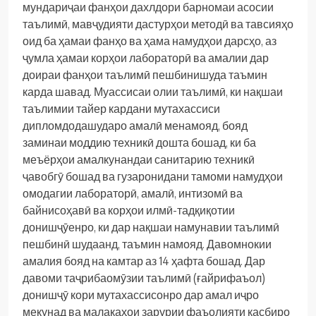
мундариҷаи фанҳои дахлдори барномаи асосии
таълимӣ, мавҷудияти дастурҳои методӣ ва тавсияҳо
оид ба ҳамаи фанҳо ва ҳама намудҳои дарсҳо, аз
ҷумла ҳамаи корҳои лабораторӣ ва амалии дар
доираи фанҳои таълимӣ пешбинишуда таъмин
карда шавад.
Муассисаи олии таълимӣ, ки нақшаи
таълимии тайер кардани мутахассиси
дипломдодашударо амалӣ менамояд, бояд
заминаи моддию техникӣ дошта бошад, ки ба
меъёрҳои амалкунандаи санитарию техникӣ
ҷавобгӯ бошад ва гузаронидани тамоми намудҳои
омодагии лабораторӣ, амалӣ, интизомӣ ва
байнисоҳавӣ ва корҳои илмӣ-тадқиқотии
донишҷӯенро, ки дар нақшаи намунавии таълимӣ
пешбинӣ шудаанд, таъмин намояд.
Давомнокии
амалия бояд на камтар аз 14 ҳафта бошад. Дар
давоми таҷрибаомӯзии таълимӣ (ғайрифаъол)
донишҷӯ кори мутахассисонро дар амал иҷро
мекунад ва малакаҳои зарурии фаъолияти касбиро