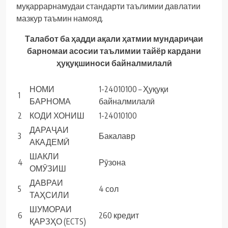
муқаррарнамудаи стандарти таълимии давлатии
мазкур таъмин намояд.
Талабот ба ҳадди ақали ҳатмии мундариҷаи
барномаи асосии таълимии тайёр кардани
ҳуқуқшиноси байналмилалӣ
НОМИ
1-24010100 – Ҳуқуқи
1
БАРНОМА
байналмилалӣ
2
КОДИ ХОНИШ
1-24010100
ДАРАҶАИ
3
Бакалавр
АКАДЕМӢ
ШАКЛИ
4
Рӯзона
ОМӮЗИШ
ДАВРАИ
5
4 сол
ТАҲСИЛИ
ШУМОРАИ
6
260 кредит
ҚАРЗҲО (ECTS)