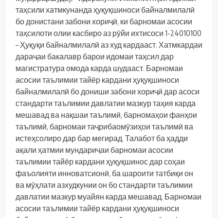
таҳсили хатмкунанда ҳуқуқшиноси байналмилалӣ
бо донистани забони хориҷӣ, ки барномаи асосии
таҳсилоти олии касбиро аз рӯйи ихтисоси 1-24010100
– Ҳуқуқи байналмилалӣ аз худ кардааст.
Хатмкардаи
дараҷаи бакалавр барои идомаи таҳсил дар
магистратура омода карда шудааст.
Барномаи
асосии таълимии тайёр кардани ҳуқуқшиноси
байналмилалӣ бо дониши забони хориҷӣ дар асоси
стандарти таълимии давлатии мазкур таҳия карда
мешавад ва нақшаи таълимӣ, барномаҳои фанҳои
таълимӣ, барномаи таҷрибаомӯзиҳои таълимӣ ва
истеҳсолиро дар бар мегирад.
Талабот ба ҳадди
ақали ҳатмии мундариҷаи барномаи асосии
таълимии тайёр кардани ҳуқуқшинос дар соҳаи
фаъолияти инноватсионӣ, ба шароити татбиқи он
ва мӯҳлати азхудкунии он бо стандарти таълимии
давлатии мазкур муайян карда мешавад.
Барномаи
асосии таълимии тайёр кардани ҳуқуқшиноси