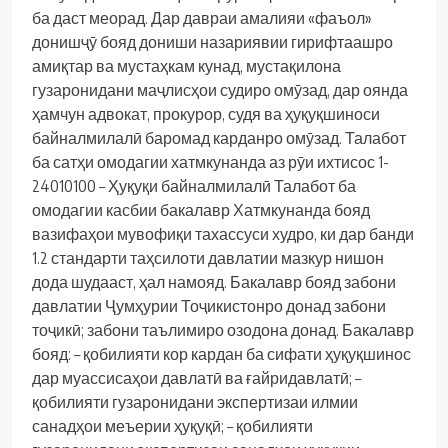
ба даст меорад. Дар давраи амалияи «фаъол»
донишҷӯ бояд дониши назариявии гирифтаашро
амиқтар ва мустаҳкам кунад, мустақилона
гузаронидани маҷлисҳои судиро омӯзад, дар оянда
ҳамчун адвокат, прокурор, судя ва ҳуқуқшиноси
байналмилалӣ баромад карданро омӯзад.
Талабот
ба сатҳи омодагии хатмкунанда аз рӯи ихтисос 1-
24010100 – Ҳуқуқи байналмилалӣ
Талабот ба
омодагии касбии бакалавр
Хатмкунанда бояд
вазифаҳои мувофиқи тахассуси худро, ки дар банди
1.2 стандарти таҳсилоти давлатии мазкур нишон
дода шудааст, ҳал намояд.
Бакалавр бояд забони
давлатии Ҷумҳурии Тоҷикистонро донад забони
тоҷикӣ; забони таълимиро озодона донад.
Бакалавр
бояд:
– қобилияти кор кардан ба сифати ҳуқуқшинос
дар муассисаҳои давлатӣ ва ғайридавлатӣ;
–
қобилияти гузаронидани экспертизаи илмии
санадҳои меъерии ҳуқуқӣ;
– қобилияти