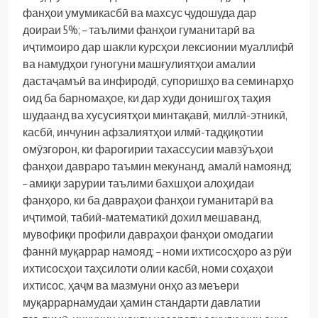
фанҳои умумикасбӣ ва махсус ҷудошуда дар
доираи 5%;
– таълими фанҳои гуманитарӣ ва
иҷтимоиро дар шакли курсҳои лексионии муаллифӣ
ва намудҳои гуногуни машғулиятҳои амалии
дастаҷамъӣ ва инфиродӣ, супоришҳо ва семинарҳо
оид ба барномаҳое, ки дар худи донишгоҳ таҳия
шудаанд ва хусусиятҳои минтақавӣ, миллӣ-этникӣ,
касбӣ, инчунин афзалиятҳои илмӣ-тадқиқотии
омӯзгорон, ки фарогирии тахассусии мавзӯъҳои
фанҳои давраро таъмин мекунанд, амалӣ намоянд;
– амиқи зарурии таълими бахшҳои алоҳидаи
фанҳоро, ки ба давраҳои фанҳои гуманитарӣ ва
иҷтимоӣ, табиӣ-математикӣ дохил мешаванд,
мувофиқи профили давраҳои фанҳои омодагии
фаннӣ муқаррар намояд;
– номи ихтисосҳоро аз рӯи
ихтисосҳои таҳсилоти олии касбӣ, номи соҳаҳои
ихтисос, ҳаҷм ва мазмуни онҳо аз меъери
муқаррарнамудаи ҳамин стандарти давлатии