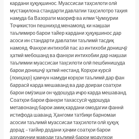
кардани ҳуқуқшинос.
Муассисаи таҳсилоти олӣ
мустақилона стандарти давлатии таҳсилотро таҳия
намуда ба Вазорати маориф ва илми Ҷумҳурии
Тоҷикистон пешниҳод менамояд, ки нақшаи
таълимиро барои тайер кардани ҳуқуқшинос дар
асоси ин стандарти давлатии таълимӣ тасдиқ
намояд.
Фанҳои интихобӣ пас аз интихоби донишҷӯ
ҳатмӣ мебошанд ва фанҳои интихобии дар нақшаи
таълимии муассисаи таҳсилоти олӣ пешбинишуда
барои донишҷӯ ҳатмӣ нестанд.
Корҳои курсӣ
(лоиҳаҳо) ҳамчун намуди корҳои таълимӣ дар фан
баррасӣ карда мешаванд ва дар доираи соатҳои
барои омӯзиши он ҷудошуда иҷро карда мешаванд.
Соатҳои барои фанҳои тахассусӣ ҷудошуда
метавонанд барои амиқ кардани омодагии фаннӣ
истифода шаванд.
Ҳангоми татбиқи барномаи
асосии таълимӣ муассисаи таҳсилоти олӣ ҳуқуқ
дорад:
– тағйир додани ҳаҷми соатҳои барои
азхудкунии маводи таълимӣ барои модулҳои