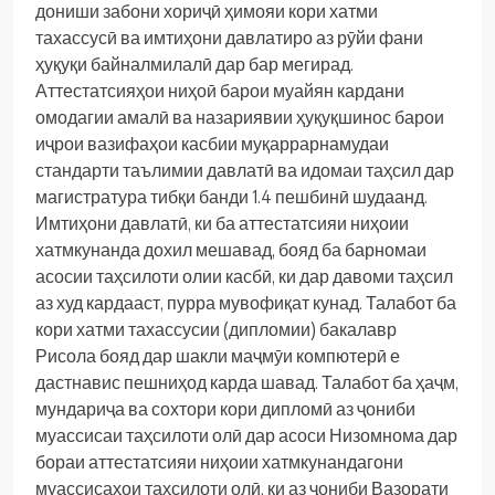
дониши забони хориҷӣ ҳимояи кори хатми
тахассусӣ ва имтиҳони давлатиро аз рӯйи фани
ҳуқуқи байналмилалӣ дар бар мегирад.
Аттестатсияҳои ниҳоӣ барои муайян кардани
омодагии амалӣ ва назариявии ҳуқуқшинос барои
иҷрои вазифаҳои касбии муқаррарнамудаи
стандарти таълимии давлатӣ ва идомаи таҳсил дар
магистратура тибқи банди 1.4 пешбинӣ шудаанд.
Имтиҳони давлатӣ, ки ба аттестатсияи ниҳоии
хатмкунанда дохил мешавад, бояд ба барномаи
асосии таҳсилоти олии касбӣ, ки дар давоми таҳсил
аз худ кардааст, пурра мувофиқат кунад.
Талабот ба
кори хатми тахассусии (дипломии) бакалавр
Рисола бояд дар шакли маҷмӯи компютерӣ е
дастнавис пешниҳод карда шавад.
Талабот ба ҳаҷм,
мундариҷа ва сохтори кори дипломӣ аз ҷониби
муассисаи таҳсилоти олӣ дар асоси Низомнома дар
бораи аттестатсияи ниҳоии хатмкунандагони
муассисаҳои таҳсилоти олӣ, ки аз ҷониби Вазорати