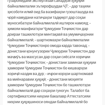
гузаронидани экспертизаи санадҳои ҳуқуқии
байналмилалии эътирофшудаи ҶТ;
– дар таҳияи
ҳисоботи илмӣ оид ба вазифаҳои гузошташуда ва
ҷорӣ намудани натиҷаҳои тадқиқот дар соҳаи
муносибатҳои байналмилалӣ иштирок намояд;
–
ҳимояи манфиатҳои Ҷумҳурии Тоҷикистон дар
доираи ташкилотҳои минтақавӣ ва умумиҷаҳонии
байналмилалӣ;
– шартномаҳои байналмилалии
Ҷумҳурии Тоҷикистонро омода карда тавонад;
–
донистани қонунгузории Ҷумҳурии Тоҷикистон дар
маҷмӯъ ва махсусан дар соҳаи сиёсати хориҷии
Ҷумҳурии Тоҷикистон;
– донистани заминаи ҳуқуқии
ҳамкории Ҷумҳурии Тоҷикистон бо кишварҳои
хориҷӣ наздик ва дур;
– иҷрои корҳои шартномавӣ
ва миёнаравии ҳуқуқӣ;
– донистани моҳияти
ҳамкории Ҷумҳурии Тоҷикистон бо ташкилотҳои
байналмилалӣ дар соҳаҳои гуногун.
Талабот ба
сертификатсияи ниҳоии бакалавр
Аттестатсияи
ниҳоии ҳуқуқшиноси ояндаи байналмилалӣ бо