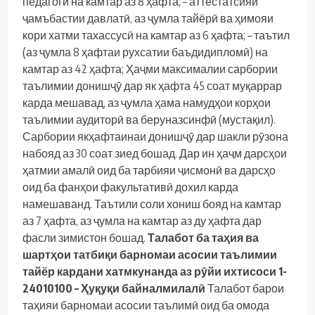
педагогӣ на камтар аз 8 ҳафта;
– аттестатсияи
ҷамъбастии давлатӣ, аз ҷумла тайёрӣ ва ҳимояи
кори хатми тахассусӣ на камтар аз 6 ҳафта;
– таътил
(аз ҷумла 8 ҳафтаи рухсатии баъдидипломӣ) на
камтар аз 42 ҳафта;
Ҳаҷми максималии сарбории
таълимии донишҷӯ дар як ҳафта 45 соат муқаррар
карда мешавад, аз ҷумла ҳама намудҳои корҳои
таълимии аудиторӣ ва беруназсинфӣ (мустақил).
Сарбории якҳафтаинаи донишҷӯ дар шакли рӯзона
набояд аз 30 соат зиед бошад. Дар ин ҳаҷм дарсҳои
ҳатмии амалӣ оид ба тарбияи ҷисмонӣ ва дарсҳо
оид ба фанҳои факультативӣ дохил карда
намешаванд.
Таътили соли хониш бояд на камтар
аз 7 ҳафта, аз ҷумла на камтар аз ду ҳафта дар
фасли зимистон бошад.
Талабот ба таҳия ва
шартҳои татбиқи барномаи асосии таълимии
тайёр кардани хатмкунанда аз рӯйи ихтисоси 1-
24010100 – Ҳуқуқи байналмилалӣ
Талабот барои
таҳияи барномаи асосии таълимӣ оид ба омода