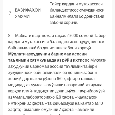
Тайер кардани мутахассиси
ВАЗИФАҲОИ
баландихтисос-ҳуқуқшиноси
7
УМУМӢ
байналмилалӣ бо донистани
забони хориҷӣ.
8 Маблағи шартномаи таҳсил 13000 сомонӣ
Тайер
кардани мутахассиси баландихтисос-ҳуқуқшиноси
байналмилалӣ бо донистани забони хориҷӣ.
Мӯҳлати азхудкунии барномаи асосии
таълимии хатмкунанда аз рӯйи ихтисос
Мӯҳлати
азхудкунии барномаи асосии таълимии тайерӣ
ҳуқуқшиноси байналмилалӣ бо дониши забони
хориҷӣ дар шакли рӯзона 160 ҳафтаро ташкил
медиҳад, аз ҷумла:
– омӯзиши назариявӣ, аз ҷумла
корҳои илмӣ-тадқиқотии донишҷӯен, таҷрибаомӯзӣ,
аз ҷумла лабораторияҳо 128 ҳафта;
– ҷаласаҳои
имтиҳони 32 ҳафта;
– таҷрибаомӯзи на камтар аз 10
ҳафта;
– амалияи омӯзишӣ 2 ҳафта;
– амалияи