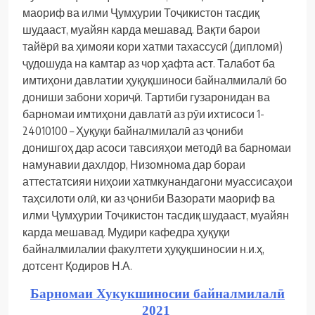
маориф ва илми Ҷумҳурии Тоҷикистон тасдиқ
шудааст, муайян карда мешавад.
Вақти барои
тайёрӣ ва ҳимояи кори хатми тахассусӣ (дипломӣ)
ҷудошуда на камтар аз чор ҳафта аст.
Талабот ба
имтиҳони давлатии ҳуқуқшиноси байналмилалӣ бо
дониши забони хориҷӣ.
Тартиби гузаронидан ва
барномаи имтиҳони давлатӣ аз рӯи ихтисоси 1-
24010100 – Ҳуқуқи байналмилалӣ аз ҷониби
донишгоҳ дар асоси тавсияҳои методӣ ва барномаи
намунавии дахлдор, Низомнома дар бораи
аттестатсияи ниҳоии хатмкунандагони муассисаҳои
таҳсилоти олӣ, ки аз ҷониби Вазорати маориф ва
илми Ҷумҳурии Тоҷикистон тасдиқ шудааст, муайян
карда мешавад.
Мудири кафедра ҳуқуқи
байналмилалии факултети ҳуқуқшиносии н.и.ҳ,
дотсент Қодиров Н.А.
Барномаи Хукукшиносии байналмилалӣ
2021