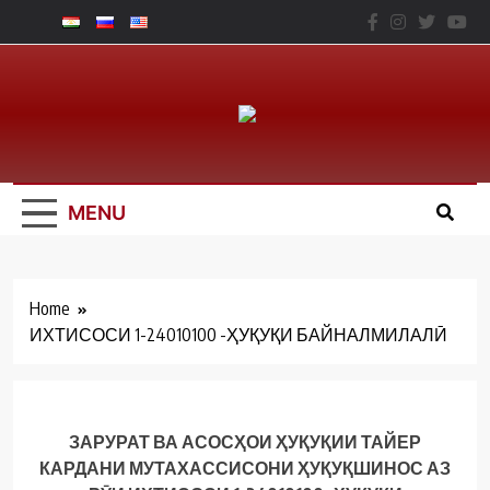
Skip
to
content
Юридический
Факальтет – ТНУ
MENU
Home
ИХТИСОСИ 1-24010100 -ҲУҚУҚИ БАЙНАЛМИЛАЛӢ
ЗАРУРАТ ВА АСОСҲОИ ҲУҚУҚИИ ТАЙЕР
КАРДАНИ МУТАХАССИСОНИ ҲУҚУҚШИНОС АЗ