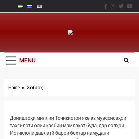
Skip
to
content
Юридический
Факальтет – ТНУ
MENU
Home
Хобгоҳ
Донишгоҳи миллии Тоҷикистон яке аз муассисаҳои
таҳсилоти олии касбии мамлакат буда, дар солҳои
Истиқлоли давлатӣ барои беҳтар намудани