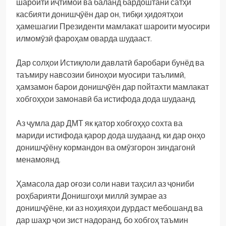
шароити иҷтимоӣ ва баланд бардоштани сатҳи
касбияти донишҷӯён дар он, тибқи ҳидоятҳои
ҳамешагии Президенти мамлакат шароити муосири
илмомӯзӣ фароҳам оварда шудааст.
Дар солҳои Истиқлоли давлатӣ баробари бунёд ва
таъмиру навсозии биноҳои муосири таълимӣ,
ҳамзамон барои донишҷӯён дар пойтахти мамлакат
хобгоҳҳои замонавӣ ба истифода дода шудаанд.
Аз ҷумла дар ДМТ як қатор хобгоҳҳо сохта ва
мариди истифода қарор дода шудаанд, ки дар онҳо
донишҷӯёну кормандон ва омӯзгорон зиндагонӣ
менамоянд.
Ҳамасола дар оғози соли нави таҳсил аз ҷониби
роҳбарияти Донишгоҳи миллӣ зумрае аз
донишҷӯёне, ки аз ноҳияҳои дурдаст мебошанд ва
дар шаҳр ҷои зист надоранд, бо хобгоҳ таъмин