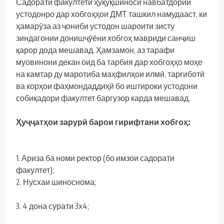
Садорати факултети ҳуқуқшиносӣ навбатдории
устодонро дар хобгоҳҳои ДМТ ташкил намудааст, ки
ҳамарӯза аз ҷониби устодон шароити зисту
зиндагонии донишҷӯёни хобгоҳ мавриди санҷиш
қарор дода мешавад. Ҳамзамон, аз тарафи
муовинони декан оид ба тарбия дар хобгоҳҳо моҳе
на камтар ду маротиба маҳфилҳои илмӣ, тарғиботӣ
ва корҳои фаҳмондаддиҳӣ бо иштироки устодони
собиқадори факултет баргузор карда мешавад.
Ҳуҷҷатҳои зарур
ӣ
барои
гирифтани
хобго
ҳ
:
1. Ариза ба номи ректор (бо имзои садорати
факултет);
2. Нусхаи шиноснома;
3. 4 дона сурати 3х4;