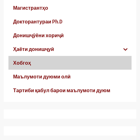
Магистрантҳо
Докторантураи Ph.D
Донишҷӯёни хориҷӣ
Ҳаёти донишҷуӣ
Хобгоҳ
Маълумоти дуюми олӣ
Тартиби қабул барои маълумоти дуюм