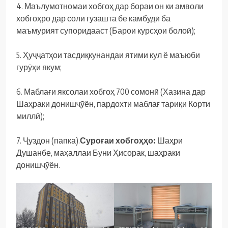
4. Маълумотномаи хобгоҳ дар бораи он ки амволи
хобгоҳро дар соли гузашта бе камбудӣ ба
маъмурият супоридааст (Барои курсҳои болоӣ);
5. Ҳуҷҷатҳои тасдиқкунандаи ятими кул ё маъюби
гурӯҳи якум;
6. Маблағи яксолаи хобгоҳ 700 сомонӣ (Хазина дар
Шаҳраки донишҷӯён, пардохти маблағ тариқи Корти
миллӣ);
7. Ҷуздон (папка).
Суроғаи хобгоҳҳо:
Шаҳри
Душанбе, маҳаллаи Буни Ҳисорак, шаҳраки
донишҷӯён.