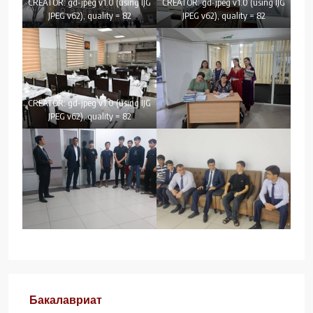
CREATOR: gd-jpeg v1.0 (using IJG
CREATOR: gd-jpeg v1.0 (using IJG
JPEG v62), quality = 82
JPEG v62), quality = 82
CREATOR: gd-jpeg v1.0 (using IJG
JPEG v62), quality = 82
Бакалавриат