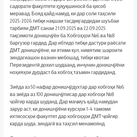
садорати факултети ҳуқуқшиносӣ ба ҳисоб
меравад. Бояд қайд намуд, ки дар соли таҳсили
2025-2026 тибқи нақшаи тасдиқгардидаи шуъбаи
тарбияи ДМТ санаи 21.09.2025 ва 22.09.2025
тақсимоти донишҷӯён ба Хобгоҳҳои №6 ва №8
баргузор гардид. Дар ибтидо тибқи дастури раёсати
ДМТ донишҷӯёне, ки ятими кул, нимятим, шароити
зиндагиашон вазнин мебошад, тибқи квотаи
Перезидентӣ дохил шудаанд, инчунин донишҷӯёни
ноҳияҳои дурдаст ба хобгоҳ таъмин гардиданд.
Зиёда аз 50 нафар донишҷӯдухтар дар хобгоҳи №6
ва зиёда аз 100 донишҷӯписар дар хобгоҳи №8
ҷойгир карда шуданд. Дар маҷмуъ қайд намудан
зарур аст, ки донишҷӯёни курсҳои 1-4 тамоми
ихтисосҳои факултет дар хобгоҳҳои ДМТ ҷойгир
карда шуда, зиндагӣ ва таҳсил менамоянд.