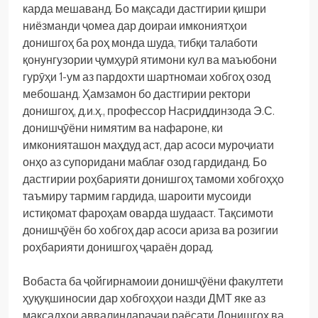
карда мешаванд. Бо мақсади дастгирии қишри
ниёзманди ҷомеа дар доираи имкониятҳои
донишгоҳ ба роҳ монда шуда, тибқи талаботи
қонунгузории ҷумҳурӣ ятимони кул ва маъюбони
гурӯҳи 1-ум аз пардохти шартномаи хобгоҳ озод
мебошанд. Ҳамзамон бо дастгирии ректори
донишгоҳ, д.и.ҳ., профессор Насриддинзода Э.С.
донишҷӯёни нимятим ва нафароне, ки
имконияташон маҳдуд аст, дар асоси муроҷиати
онҳо аз супоридани маблағ озод гардиданд. Бо
дастгирии роҳбарияти донишгоҳ тамоми хобгоҳҳо
таъмиру тармим гардида, шароити мусоиди
истиқомат фароҳам оварда шудааст. Тақсимоти
донишҷӯён бо хобгоҳ дар асоси ариза ва розигии
роҳбарияти донишгоҳ ҷараён дорад.
Вобаста ба ҷойгирнамоии донишҷӯёни факултети
ҳуқуқшиносии дар хобгоҳҳои назди ДМТ яке аз
мақсадҳои аввалиндараҷаи раёсати Донишгоҳ ва