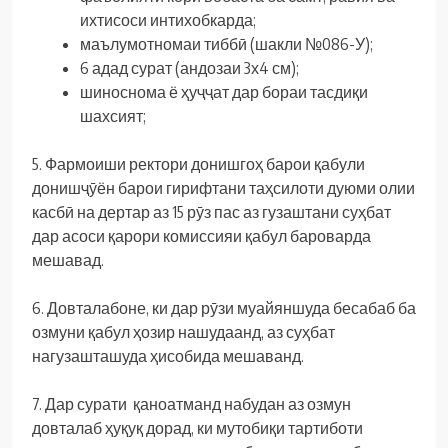
ихтисоси интихобкарда;
маълумотномаи тиббӣ (шакли №086-У);
6 адад сурат (андозаи 3х4 см);
шиноснома ё ҳуҷҷат дар бораи тасдиқи
шахсият;
5. Фармоиши ректори донишгоҳ барои қабули
донишҷӯён барои гирифтани таҳсилоти дуюми олии
касбӣ на дертар аз 15 рӯз пас аз гузаштани суҳбат
дар асоси қарори комиссияи қабул бароварда
мешавад.
6. Довталабоне, ки дар рӯзи муайяншуда бесабаб ба
озмуни қабул ҳозир нашудаанд, аз суҳбат
нагузашташуда ҳисобида мешаванд.
7. Дар сурати қаноатманд набудан аз озмун
довталаб ҳуқуқ дорад, ки мутобиқи тартиботи