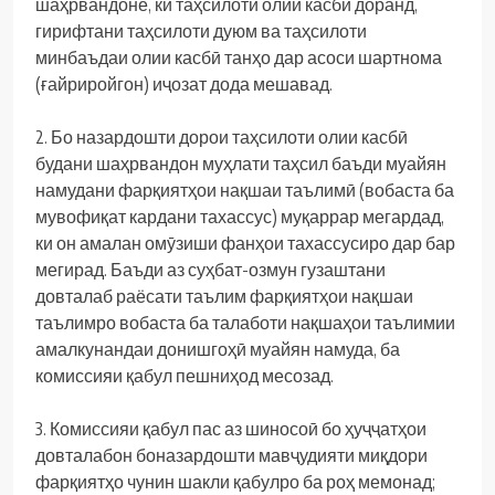
шаҳрвандоне, ки таҳсилоти олии касбӣ доранд,
гирифтани таҳсилоти дуюм ва таҳсилоти
минбаъдаи олии касбӣ танҳо дар асоси шартнома
(ғайриройгон) иҷозат дода мешавад.
2. Бо назардошти дорои таҳсилоти олии касбӣ
будани шаҳрвандон муҳлати таҳсил баъди муайян
намудани фарқиятҳои нақшаи таълимӣ (вобаста ба
мувофиқат кардани тахассус) муқаррар мегардад,
ки он амалан омӯзиши фанҳои тахассусиро дар бар
мегирад. Баъди аз суҳбат-озмун гузаштани
довталаб раёсати таълим фарқиятҳои нақшаи
таълимро вобаста ба талаботи нақшаҳои таълимии
амалкунандаи донишгоҳӣ муайян намуда, ба
комиссияи қабул пешниҳод месозад.
3. Комиссияи қабул пас аз шиносоӣ бо ҳуҷҷатҳои
довталабон боназардошти мавҷудияти миқдори
фарқиятҳо чунин шакли қабулро ба роҳ мемонад;