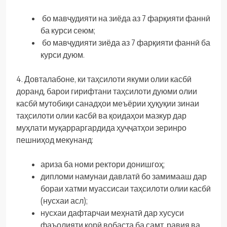
бо мавҷудияти на зиёда аз 7 фарқияти фаннӣ
ба курси сеюм;
бо мавҷудияти зиёда аз 7 фарқияти фаннӣ ба
курси дуюм.
4. Довталабоне, ки таҳсилоти якуми олии касбӣ
доранд, барои гирифтани таҳсилоти дуюми олии
касбӣ мутобиқи санадҳои меъёрии ҳуқуқии зинаи
таҳсилоти олии касбӣ ва қоидаҳои мазкур дар
муҳлати муқарраргардида ҳуҷҷатҳои зеринро
пешниҳод мекунанд:
ариза ба номи ректори донишгоҳ;
дипломи намунаи давлатӣ бо замимааш дар
бораи хатми муассисаи таҳсилоти олии касбӣ
(нусхаи асл);
нусхаи дафтарчаи меҳнатӣ дар хусуси
фаъолияти корӣ вобаста ба самт, равия ва