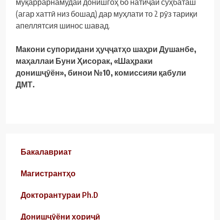
муқаррарнамудаи донишгоҳ бо натиҷаи суҳбаташ
(агар хаттӣ низ бошад) дар муҳлати то 2 рӯз тариқи
апеллятсия шинос шавад.
Макони супоридани ҳуҷҷатҳо шаҳри Душанбе,
маҳаллаи Буни Ҳисорак, «Шаҳраки
донишҷӯён», бинои №10,
комиссияи қабули
ДМТ.
Бакалавриат
Магистрантҳо
Докторантураи Ph.D
Донишҷӯёни хориҷӣ