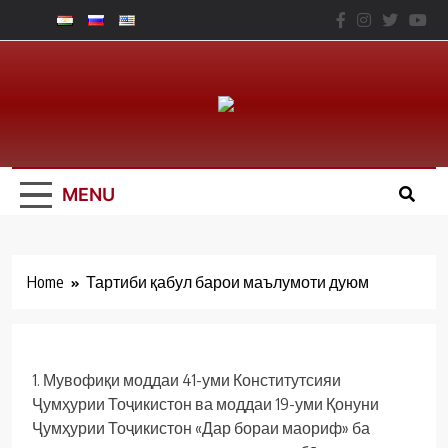
Skip
to
content
Юридический
Факальтет – ТНУ
MENU
Home
Тартиби қабул барои маълумоти дуюм
1. Мувофиқи моддаи 41-уми Конститутсияи
Ҷумҳурии Тоҷикистон ва моддаи 19-уми Қонуни
Ҷумҳурии Тоҷикистон «Дар бораи маориф» ба