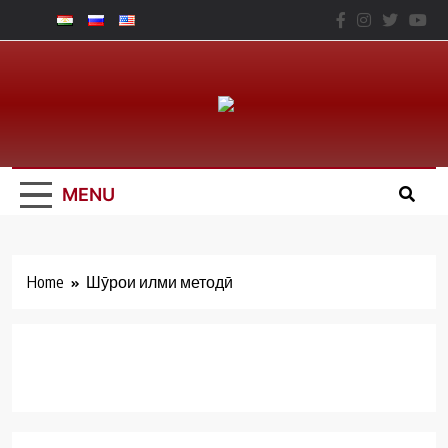
Skip
to
content
Юридический
Факальтет – ТНУ
MENU
Home
Шӯрои илми методӣ