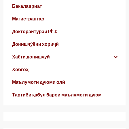
Бакалавриат
Магистрантҳо
Докторантураи Ph.D
Донишҷӯёни хориҷӣ
Ҳаёти донишҷуӣ
Хобгоҳ
Маълумоти дуюми олӣ
Тартиби қабул барои маълумоти дуюм