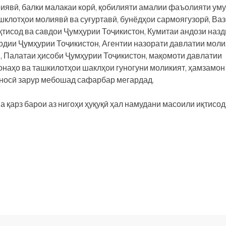
иявӣ, балки малакаи корӣ, қобилияти амалии фаъолияти ум
ашклотҳои молиявӣ ва суғуртавӣ, бунёдҳои сармоягузорӣ, Ва
тисод ва савдои Ҷумҳурии Тоҷикистон, Кумитаи андози назд
одии Ҷумҳурии Тоҷикистон, Агентии назорати давлатии мол
, Палатаи ҳисоби Ҷумҳурии Тоҷикистон, мақомоти давлатии
хонаҳо ва ташкилотҳои шаклҳои гуногуни моликият, ҳамзамон
носӣ зарур мебошад сафарбар мегардад.
 қарз барои аз нигоҳи ҳуқуқӣ ҳал намудани масоили иқтисо