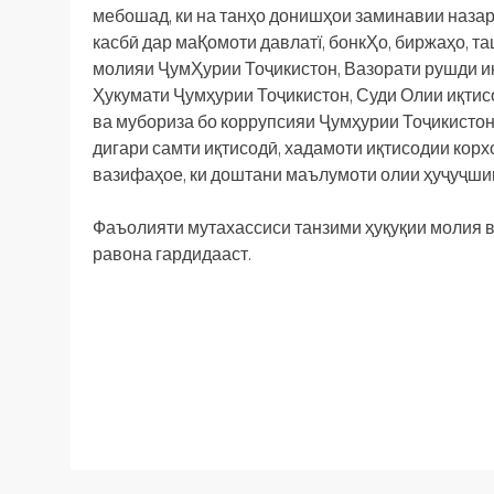
мебошад, ки на танҳо донишҳои заминавии назар
касбӣ дар маҚомоти давлатї, бонкҲо, биржаҳо, т
молияи ҶумҲурии Тоҷикистон, Вазорати рушди иқ
Ҳукумати Ҷумҳурии Тоҷикистон, Суди Олии иқтис
ва мубориза бо коррупсияи Ҷумҳурии Тоҷикистон
дигари самти иқтисодӣ, хадамоти иқтисодии кор
вазифаҳое, ки доштани маълумоти олии ҳуҷуҷши
Фаъолияти мутахассиси танзими ҳуқуқии молия ва
равона гардидааст.