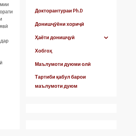
умии
Докторантураи Ph.D
зорати
и
Донишҷӯёни хориҷӣ
иявӣ
Ҳаёти донишҷуӣ
 дар
Хобгоҳ
дӣ
Маълумоти дуюми олӣ
Тартиби қабул барои
маълумоти дуюм