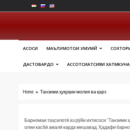
Skip
to
content
Юрид
АСОСИ
МАЪЛУМОТҲОИ УМУМӢ
СОХТОР
ДАСТОВАРДҲО
АССОТСИАТСИЯИ ХАТМКУН
Home
Танзими ҳуқуқии молия ва қарз
Барномаи таҳсилотӣ аз рӯйи ихтисоси “Танзими ҳ
олии касбӣ амалӣ карда мешавад. Ҳадафи барно