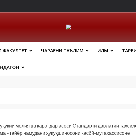
ический Факальтет 
И ФАКУЛТЕТ
ҶАРАЁНИ ТАЪЛИМ
ИЛМ
ТАРБ
АНДАГОН
уқуқии молия ва қарз” дар асоси Стандарти давлатии таҳсил
ма – тайёр намудани ҳуқуқшиносони касбӣ-мутахассисоне