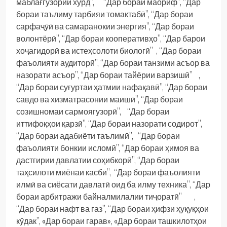
маблағгузории хурд”, “Дар бораи маориф”, “Дар
бораи таълиму тарбияи томактабӣ”, “Дар бораи
сарфаҷӯӣ ва самаранокии энергия”, “Дар бораи
волонтёрӣ”, “Дар бораи кооперативҳо”, “Дар барои
хоҷагидорӣ ва истеҳсолоти биологӣ” , “Дар бораи
фаъолияти аудиторӣ”, “Дар бораи танзими асъор ва
назорати асъор”, “Дар бораи тайёрии варзишӣ” ,
“Дар бораи суғуртаи ҳатмии нафақавӣ”, “Дар бораи
савдо ва хизматрасонии маишӣ”, “Дар бораи
созишномаи сармоягузорӣ”, “Дар бораи
иттифоқҳои қарзӣ”, “Дар бораи назорати содирот”,
“Дар бораи адабиёти таълимӣ”, “Дар бораи
фаъолияти бонкии исломӣ”, “Дар бораи ҳимоя ва
дастгирии давлатии соҳибкорӣ”, “Дар бораи
таҳсилоти миёнаи касбӣ”, “Дар бораи фаъолияти
илмӣ ва сиёсати давлатӣ оид ба илму техника”, “Дар
бораи арбитражи байналмилалии тиҷоратӣ” ,
“Дар бораи нафт ва газ”, “Дар бораи ҳифзи ҳуқуқҳои
кӯдак”, «Дар бораи гарав», «Дар бораи ташкилотҳои