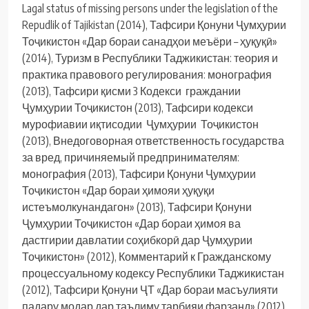
Lagal status of missing persons under the legislation of the
Repudlik of Tajikistan (2014), Тафсири Қонуни Ҷумҳурии
Тоҷикистон «Дар бораи санадҳои меъёри – ҳуқуқӣ»
(2014), Туризм в Республики Таджикистан: теория и
практика правового регулирования: монография
(2013), Тафсири қисми 3 Кодекси граждании
Ҷумҳурии Тоҷикистон (2013), Тафсири кодекси
мурофиавии иқтисодии Ҷумҳурии Тоҷикистон
(2013), Внедоговорная ответственность государства
за вред, причиняемый предпринимателям:
монография (2013), Тафсири Қонуни Ҷумҳурии
Тоҷикистон «Дар бораи ҳимояи ҳуқуқи
истеъмолкунандагон» (2013), Тафсири Қонуни
Ҷумҳурии Тоҷикистон «Дар бораи ҳимоя ва
дастгирии давлатии соҳибкорӣ дар Ҷумҳурии
Тоҷикистон» (2012), Комментарий к Гражданскому
процессуальному кодексу Республики Таджикистан
(2012), Тафсири Қонуни ҶТ «Дар бораи масъулияти
падару модар дар таълиму тарбияи фарзанд» (2012),