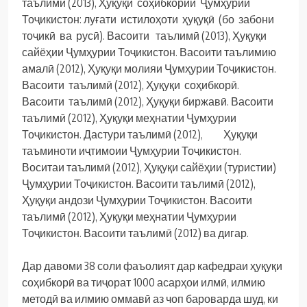
таълимӣ (2013), Ҳуқуқи соҳибкории Ҷумҳурии
Тоҷикистон: луғати истилоҳоти ҳуқуқӣ (бо забони
тоҷикӣ ва русӣ). Васоити таълимӣ (2013), Ҳуқуқи
сайёҳии Ҷумҳурии Тоҷикистон. Васоити таълимию
амалӣ (2012), Ҳуқуқи молияи Ҷумҳурии Тоҷикистон.
Васоити таълимӣ (2012), Ҳуқуқи соҳибкорӣ.
Васоити таълимӣ (2012), Ҳуқуқи биржавӣ. Васоити
таълимӣ (2012), Ҳуқуқи меҳнатии Ҷумҳурии
Тоҷикистон. Дастури таълимӣ (2012), Ҳуқуқи
таъминоти иҷтимоии Ҷумҳурии Тоҷикистон.
Воситаи таълимӣ (2012), Ҳуқуқи сайёҳии (туристии)
Ҷумҳурии Тоҷикистон. Васоити таълимӣ (2012),
Ҳуқуқи андози Ҷумҳурии Тоҷикистон. Васоити
таълимӣ (2012), Ҳуқуқи меҳнатии Ҷумҳурии
Тоҷикистон. Васоити таълимӣ (2012) ва дигар.
Дар давоми 38 соли фаъолият дар кафедраи ҳуқуқи
соҳибкорӣ ва тиҷорат 1000 асарҳои илмӣ, илмию
методӣ ва илмию оммавӣ аз чоп бароварда шуд, ки