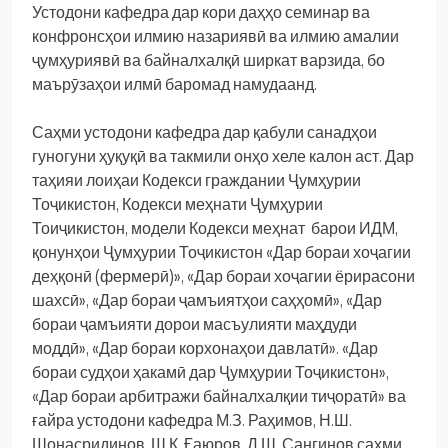
Устодони кафедра дар кори даҳҳо семинар ва
конфронсҳои илмию назариявӣ ва илмию амалии
ҷумҳуриявӣ ва байналхалқӣ ширкат варзида, бо
маърӯзаҳои илмӣ баромад намудаанд.
Саҳми устодони кафедра дар қабули санадҳои
гуногуни ҳуқуқӣ ва такмили онҳо хеле калон аст. Дар
таҳияи лоиҳаи Кодекси граждании Ҷумҳурии
Тоҷикистон, Кодекси меҳнати Ҷумҳурии
Тоиҷикистон, модели Кодекси меҳнат барои ИДМ,
қонунҳои Ҷумҳурии Тоҷикистон «Дар бораи хоҷагии
деҳқонӣ (фермерӣ)», «Дар бораи хоҷагии ёрирасони
шахсӣ», «Дар бораи ҷамъиятҳои саҳҳомӣ», «Дар
бораи ҷамъияти дорои масъулияти маҳдуди
моддӣ», «Дар бораи корхонаҳои давлатӣ». «Дар
бораи судҳои ҳакамӣ дар Ҷумҳурии Тоҷикистон»,
«Дар бораи арбитражи байналхалқии тиҷоратӣ» ва
ғайра устодони кафедра М.З. Раҳимов, Н.Ш.
Шонасридинов, Ш.К. Ғаюров, Д.Ш. Сангинов саҳми