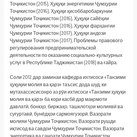
Тоҷикистон (2015), Ҳуқуқи энергетикии Ҷумҳурии
Тоҷикистон (2016), Ҳуқуқи ҳисоббаробаркунии
Ҷумҳурии Тоҷикистон (2016), Ҳуқуқи сайёҳии
Ҷумҳурии Тоҷикистон (2016), Ҳуқуқи фарҳангии
Ҷумҳурии Тоҷикистон (2017), Ҳуқуқи андози
Ҷумҳурии Тоҷикистон (2017), Проблемы правового
регулирования предпринимательской
деятельности по оказанию социально-культурных
услуг в Республике Таджикистан (2018) ва ғайра.
Соли 2012 дар заминаи кафедра ихтисоси «Танзими
ҳуқуқии молия ва қарз» таъсис дода шуд, ки
мутахассисисонро аз рӯи ихтисоси «Танзими ҳуқуқи
молия ва қарз» ба кори касбӣ дар мақомоти
давлатӣ, бонкҳо, биржаҳо, ташклотҳои молиявӣ ва
суғуртавӣ, бунёдҳои сармоягузорӣ, Вазорати
молияи Ҷумҳурии Тоҷикистон, Вазорати рушди
иқтисод ва савдои Ҷумҳурии Тоҷикистон, Вазорати
энергетика ва саноати Ҷумҳурии Тоҷикистон,