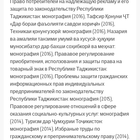
Право потребителей на надлежащую рекламу и его
защита по законодательству Республики
Таджикистан: монография (2016), Тафсир Қонуни ҶТ
«Дар бораи фаъолияти савдои хориҷӣ» (2016),
Техникаи қонунгузорӣ: монография (2016), Назария
ва амалияи танзими умумӣ ва хусусӣ-ҳуқуқии
муносибатҳо дар бахши соҳибкорӣ ва меҳнат:
монография (2016), Прававое регулирование
приобритения, исползования и защиты права на
товарный знак в Республике Таджикистан:
монография (2016), Проблемы защити гражданских
информационных прав индивидуальных
предпринимателей по законодательству
Республики Таджикистан: монография (2015),
Правовое регулирование отношений в сфере
оказания социально-культурных услуг: монография
(2014), Туризм дар Ҷумҳурии Тоҷикистон:
монография (2014), Избраные труды по
гражданскому и препринимательскому праву (2014),