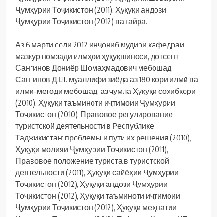
Ҷумҳурии Тоҷикистон (2011), Ҳуқуқи андози
Ҷумҳурии Тоҷикистон (2012) ва ғайра.
Аз 6 марти соли 2012 инҷониб мудири кафедраи
мазкур номзади илмҳои ҳуқуқшиносӣ, дотсент
Сангинов Дониёр Шомаҳмадович мебошад.
Сангинов Д.Ш. муаллифи зиёда аз 180 кори илмӣ ва
илмӣ-методӣ мебошад, аз ҷумла Ҳуқуқи соҳибкорӣ
(2010), Ҳуқуқи таъминоти иҷтимоии Ҷумҳурии
Тоҷикистон (2010), Правовое регулирование
туристской деятельности в Республике
Таджикистан: проблемы и пути их решения (2010),
Ҳуқуқи молияи Ҷумҳурии Тоҷикистон (2011),
Правовое положение туриста в туристской
деятельности (2011), Ҳуқуқи сайёҳии Ҷумҳурии
Тоҷикистон (2012), Ҳуқуқи андози Ҷумҳурии
Тоҷикистон (2012), Ҳуқуқи таъминоти иҷтимоии
Ҷумҳурии Тоҷикистон (2012), Ҳуқуқи меҳнатии