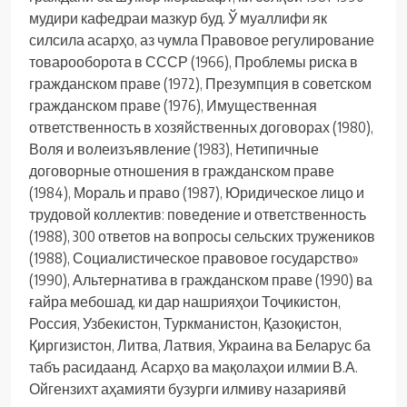
мудири кафедраи мазкур буд. Ў муаллифи як
силсила асарҳо, аз чумла Правовое регулирование
товарооборота в СССР (1966), Проблемы риска в
гражданском праве (1972), Презумпция в советском
гражданском праве (1976), Имущественная
ответственность в хозяйственных договорах (1980),
Воля и волеизъявление (1983), Нетипичные
договорные отношения в гражданском праве
(1984), Мораль и право (1987), Юридическое лицо и
трудовой коллектив: поведение и ответственность
(1988), 300 ответов на вопросы сельских тружеников
(1988), Социалистическое правовое государство»
(1990), Альтернатива в гражданском праве (1990) ва
ғайра мебошад, ки дар нашрияҳои Тоҷикистон,
Россия, Узбекистон, Туркманистон, Қазоқистон,
Қиргизистон, Литва, Латвия, Украина ва Беларус ба
табъ расидаанд. Асарҳо ва мақолаҳои илмии В.А.
Ойгензихт аҳамияти бузурги илмиву назариявӣ