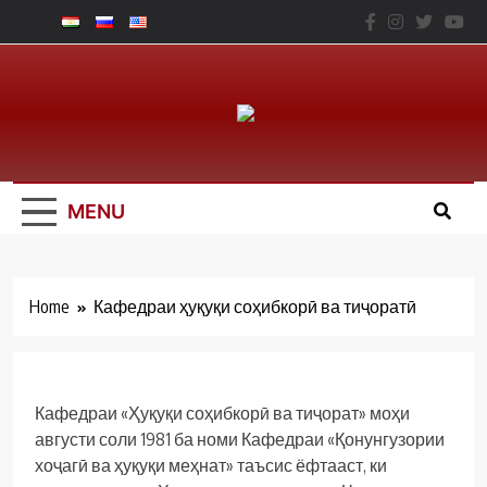
Skip
to
content
Юридический
Факальтет – ТНУ
MENU
Home
Кафедраи ҳуқуқи соҳибкорӣ ва тиҷоратӣ
Кафедраи «Ҳуқуқи соҳибкорӣ ва тиҷорат» моҳи
августи соли 1981 ба номи Кафедраи «Қонунгузории
хоҷагӣ ва ҳуқуқи меҳнат» таъсис ёфтааст, ки