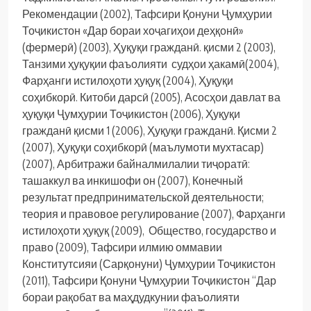
Рекомендации (2002), Тафсири Қонуни Ҷумҳурии
Тоҷикистон «Дар бораи хоҷагиҳои деҳқонӣ»
(фермерӣ) (2003), Ҳуқуқи гражданӣ. қисми 2 (2003),
Танзими ҳуқуқии фаъолияти судҳои ҳакамӣ(2004),
Фарҳанги истилоҳоти ҳуқуқ (2004), Ҳуқуқи
соҳибкорӣ. Китоби дарсӣ (2005), Асосҳои давлат ва
ҳуқуқи Ҷумҳурии Тоҷикистон (2006), Ҳуқуқи
гражданӣ қисми 1 (2006), Ҳуқуқи гражданӣ. Қисми 2
(2007), Ҳуқуқи соҳибкорӣ (маълумоти мухтасар)
(2007), Арбитражи байналмилалии тиҷоратӣ:
ташаккул ва инкишофи он (2007), Конечный
результат предпринимательской деятельности;
теория и правовое регулирование (2007), Фарҳанги
истилоҳоти ҳуқуқ (2009), Общество, государство и
право (2009), Тафсири илмию оммавии
Конститутсияи (Сарқонуни) Ҷумҳурии Тоҷикистон
(2011), Тафсири Қонуни Ҷумҳурии Тоҷикистон “Дар
бораи рақобат ва маҳдудкунии фаъолияти