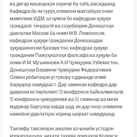
ва дигар кишварҳои хориҷӣ ба табъ расидаанд.
Кафедра бо як гурӯҳ олимони мактабҳои олии
мамолики ИДМ, аз ҷумла бо кафедраи ҳуқуқи
гражданӣ, тиҷоратӣ ва соҳибкории Донишгоҳи
давлатии Маскав ба номи М.В. Ломоносов,
кафедраи ҳуқуқи граждании Донишкадаи
ҳуқуқшиносии Қазоқистон, кафедраи ҳуқуқи
граждании Пажуҳишгоҳи фалсафа ва ҳуқуқи ба
номи И.М. Муъминови А.И Ҷумҳурии Узбекистон,
Донишгоҳи Бермени Ҷумҳурии Федеративии
Олмон робитаҳои устувору судманди илмӣ
барқарор намудааст. Дар заминаи кафедра дар
даврони истиқлолият 13 конфронси байналмилалӣ,
15 конфронси ҷумҳуриявӣ ва 32 семинар ва мизи
мудавар баргузор карда шуд, ки дар онҳо олимони
намоёни давлатҳои хориҷа ширкат намудаанд.
Таклифу тавсияҳои амалии аз ҷониби устодон
коркардашуда, ҷиҳати таҳияи лоиҳаҳои Кодекси