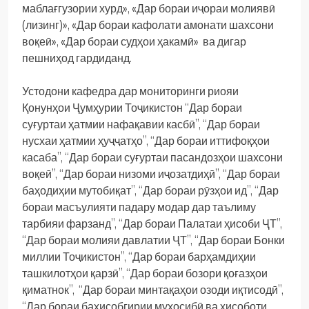
маблағгузории хурд», «Дар бораи иҷораи молиявӣ
(лизинг)», «Дар бораи кафолати амонати шахсони
воқеӣ», «Дар бораи судҳои ҳакамӣ» ва дигар
пешниҳод гардиданд.
Устодони кафедра дар мониторинги риояи
Қонунҳои Ҷумҳурии Тоҷикистон “Дар бораи
суғуртаи ҳатмии нафақавии касбӣ”, “Дар бораи
нусхаи ҳатмии ҳуҷҷатҳо”, “Дар бораи иттифоқҳои
касаба”, “Дар бораи суғуртаи пасандозҳои шахсони
воқеӣ”, “Дар бораи низоми иҷозатдиҳӣ”, “Дар бораи
баҳодиҳии мутобиқат”, “Дар бораи рӯзҳои ид”, “Дар
бораи масъулияти падару модар дар таълиму
тарбияи фарзанд”, “Дар бораи Палатаи ҳисоби ҶТ”,
“Дар бораи молияи давлатии ҶТ”, “Дар бораи Бонки
миллии Тоҷикистон”, “Дар бораи барҳамдиҳии
ташкилотҳои қарзӣ”, “Дар бораи бозори қоғазҳои
қиматнок”, “Дар бораи минтақаҳои озоди иқтисодӣ”,
“Дар бораи баҳисобгирии муҳосибӣ ва ҳисоботи