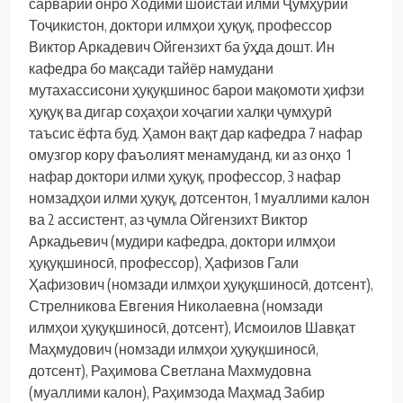
сарварии онро Ходими шоистаи илми Ҷумҳурии
Тоҷикистон, доктори илмҳои ҳуқуқ, профессор
Виктор Аркадевич Ойгензихт ба ӯҳда дошт. Ин
кафедра бо мақсади тайёр намудани
мутахассисони ҳуқуқшинос барои мақомоти ҳифзи
ҳуқуқ ва дигар соҳаҳои хоҷагии халқи ҷумҳурӣ
таъсис ёфта буд. Ҳамон вақт дар кафедра 7 нафар
омузгор кору фаъолият менамуданд, ки аз онҳо 1
нафар доктори илми ҳуқуқ, профессор, 3 нафар
номзадҳои илми ҳуқуқ, дотсентон, 1 муаллими калон
ва 2 ассистент, аз ҷумла Ойгензихт Виктор
Аркадьевич (мудири кафедра, доктори илмҳои
ҳуқуқшиносӣ, профессор), Ҳафизов Гали
Ҳафизович (номзади илмҳои ҳуқуқшиносӣ, дотсент),
Стрелникова Евгения Николаевна (номзади
илмҳои ҳуқуқшиносӣ, дотсент), Исмоилов Шавқат
Маҳмудович (номзади илмҳои ҳуқуқшиносӣ,
дотсент), Раҳимова Светлана Махмудовна
(муаллими калон), Раҳимзода Маҳмад Забир