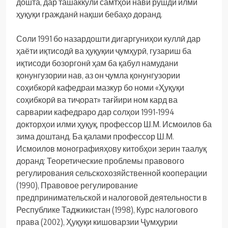
дошта, дар ташаккули самтҳои нави рушди илми
ҳуқуқи гражданӣ нақши бебаҳо доранд.
Соли 1991 бо назардошти дигаргуниҳои куллӣ дар
ҳаёти иқтисодӣ ва ҳуқуқии ҷумҳурӣ, гузариш ба
иқтисоди бозоргонӣ ҳам ба қабул намудани
қонунгузории нав, аз он ҷумла қонунгузории
соҳибкорӣ кафедраи мазкур бо номи «Ҳуқуқи
соҳибкорӣ ва тиҷорат» тағйири ном кард ва
сарварии кафедраро дар солҳои 1991-1994
докторҳои илми ҳуқуқ, профессор Ш.М. Исмоилов ба
зима доштанд. Ба қалами профессор Ш.М.
Исмоилов монографияҳову китобҳои зерин таалуқ
доранд: Теоретические проблемы правового
регулирования сельскохозяйственной кооперации
(1990), Правовое регулирование
предпринимательской и налоговой деятельности в
Республике Таджикистан (1998), Курс налогового
права (2002), Ҳуқуқи кишоварзии Ҷумҳурии