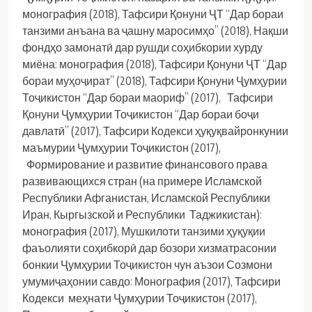
монография (2018), Тафсири Қонуни ҶТ “Дар бораи
танзими анъана ва ҷашну маросимҳо” (2018), Нақши
фондҳо замонатӣ дар рушди соҳибкории хурду
миёна: монография (2018), Тафсири Қонуни ҶТ “Дар
бораи муҳоҷират” (2018), Тафсири Қонуни Ҷумҳурии
Тоҷикистон “Дар бораи маориф” (2017), Тафсири
Қонуни Ҷумҳурии Тоҷикистон “Дар бораи боҷи
давлатӣ” (2017), Тафсири Кодекси ҳуқуқвайронкунии
маъмурии Ҷумҳурии Тоҷикистон (2017),
Формирование и развитие финансового права
развивающихся стран (на примере Исламской
Республики Афганистан, Исламской Республики
Иран, Кыргызской и Республики Таджикистан):
монография (2017), Мушкилоти танзими ҳуқуқии
фаъолияти соҳибкорӣ дар бозори хизматрасонии
бонкии Ҷумҳурии Тоҷикистон чун аъзои Созмони
умумиҷаҳонии савдо: Монография (2017), Тафсири
Кодекси меҳнати Ҷумҳурии Тоҷикистон (2017),