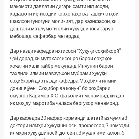
мақомоти давлатии дигари самти иқтисодӣ,
хадамоти иқтисодии корхонаҳо ва ташкилотҳои
шаклҳои гуногуни моликият, дар вазифаҳои, ки
доштани маълумоти олии ҳуқуқшиносӣ зарур
мебошад, сафарбар мегардад.
Дар назди кафедра ихтисоси “Ҳуқуқи соҳибкорӣ”
ҷой дорад, ки мутахассисонро барои соҳаҳои
хоҷагии халқ тайёр мекунанд. Инчунин барои
таҳлили илмии мавзӯъҳои мубрами ҳуқуқи
соҳибкорӣ дар назди кафедра Маҳфили илмии
донишҷӯён “Соҳибор ва қонун” бо роҳбарии
омӯзгор Каримов Х.С. фаъолият менамояд, ки дар
як моҳ ду маротиба ҷаласа баргузор менамояд.
Дар кафедра 20 нафар корманди шататӣ аз ҷумла 3
доктори илмҳои ҳуқуқшиносӣ, профессор, 7 номзади
илмҳои ҳуқуқшиносӣ, дотсент, 3 муаллими калон, 6