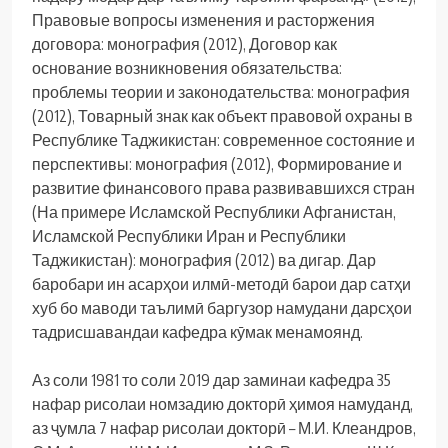
Правовые вопросы изменения и расторжения
договора: монография (2012), Договор как
основание возникновения обязательства:
проблемы теории и законодательства: монография
(2012), Товарный знак как объект правовой охраны в
Республике Таджикистан: современное состояние и
перспективы: монография (2012), Формирование и
развитие финансового права развивавшихся стран
(На примере Исламской Республики Афганистан,
Исламской Республики Иран и Республики
Таджикистан): монография (2012) ва дигар. Дар
баробари ин асарҳои илмӣ-методӣ барои дар сатҳи
хуб бо маводи таълимӣ баргузор намудани дарсҳои
тадрисшавандаи кафедра кӯмак менамоянд.
Аз соли 1981 то соли 2019 дар заминаи кафедра 35
нафар рисолаи номзадию докторӣ ҳимоя намуданд,
аз ҷумла 7 нафар рисолаи докторӣ – М.И. Клеандров,