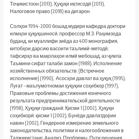
Тоҷикистоон (2013), Ҳуқуқи иқтисодӣ (2013),
Налоговое право (2018) ва дигарон.
Солҳои 1994-2000 бошад мудири кафедра доктори
илмҳои ҳуқуқшиносӣ, профессор М.З. Раҳимзода
буданд, ки муаллифи зиёда аз 400 монография,
китобҳои дарсию васоити таълимӣ-методӣ,
тафсирҳо ва мақолаҳои илмӣ мебошад, аз ҷумла
Таъмини сифат талаби замон (1988), Исполнение
хозяйственных обязательств: (Встречное
исполнение) (1990), Асосҳои давлат ва ҳуқуқ (1995),
Луғат – маълумотномаи ҳуқуқии соҳибкор (1997),
Правовые проблемы достижения конечного
результата предпринимательской деятельности
(1998), Ҳуқуқи гражданӣ. Қисми 1 (2002), Ҳуқуқи
соҳибкорӣ. қисми 1 (2002), Бунёди давлатдории
навин (2002), Гендерное измерение земельного
законодательства, политики и налогообложения в
Таджикистане: Анализ. Проблемы. Пути решения.