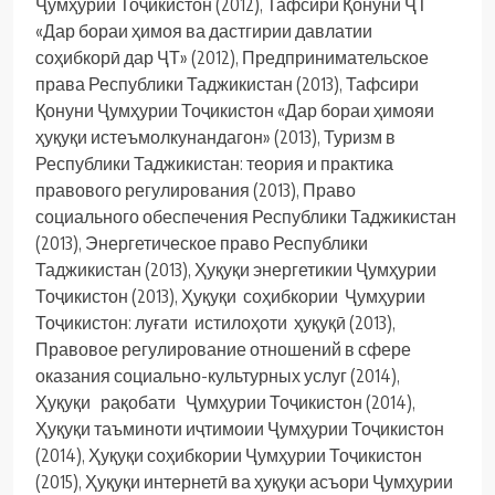
Ҷумҳурии Тоҷикистон (2012), Тафсири Қонуни ҶТ
«Дар бораи ҳимоя ва дастгирии давлатии
соҳибкорӣ дар ҶТ» (2012), Предпринимательское
права Республики Таджикистан (2013), Тафсири
Қонуни Ҷумҳурии Тоҷикистон «Дар бораи ҳимояи
ҳуқуқи истеъмолкунандагон» (2013), Туризм в
Республики Таджикистан: теория и практика
правового регулирования (2013), Право
социального обеспечения Республики Таджикистан
(2013), Энергетическое право Республики
Таджикистан (2013), Ҳуқуқи энергетикии Ҷумҳурии
Тоҷикистон (2013), Ҳуқуқи соҳибкории Ҷумҳурии
Тоҷикистон: луғати истилоҳоти ҳуқуқӣ (2013),
Правовое регулирование отношений в сфере
оказания социально-культурных услуг (2014),
Ҳуқуқи рақобати Ҷумҳурии Тоҷикистон (2014),
Ҳуқуқи таъминоти иҷтимоии Ҷумҳурии Тоҷикистон
(2014), Ҳуқуқи соҳибкории Ҷумҳурии Тоҷикистон
(2015), Ҳуқуқи интернетӣ ва ҳуқуқи асъори Ҷумҳурии