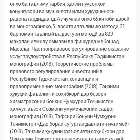
онҳо ба таълиму тарбия, ҳалли нуқсонҳои
қонунгузорӣ ва мушкилоти илми ҳуқуқшиносӣ
равона гардидаанд. Аз ҷумлаи онҳо 65 китоби дарсӣ
ва монографияҳо, 51 воситаи таълимию методӣ, 55
барномаи таълимӣ ва дастури методӣ ва 829
мақолаи илмиву оммавӣ ва фишурда мебошад.
Масалан Частноправовое регулирование оказание
услуг трудоустройства в Республике Таджикистан:
монография (2018), Теоретические проблемы
правового регулирования инвестиций в
Республике Таджикистан: концепции и
правоприменение: монография (2018), Танзими
ҳуқуқии фаъолияти соҳибкорӣ дар бозори
хизматрасонии бонкии Ҷумҳурии Тоҷикистон
ҳамчун аъзои Созмони умумиҷаҳонии савдо:
монография (2018), Тафсири Қонуни Ҷумҳурии
Тоҷикистон «Дар бораи суғуртаи давлатии иҷтимоӣ»
(2018), Танзими ҳуқуқии фаъолияти соҳибкорӣ дар
Ҷумҳурии Тоҷикистон: назария ва танзими ҳуқуқӣ: