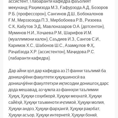
ассистент, 1 лабаранти кафедра фаъолият
мекунанд: Раҳимзода М.З., Ғафурзода А.Д., Бозоров
Р.Б. (профессорон), Сангинов Д.Ш., Бобокалонов
Ғ.М., Мирззозода П.З., Мирбобоева Р.В., Ризоева
С.К., Кабутов Э.Д., Мавлоназаров О.А. (дотсентон),
Муминов Н.И., Хоҷаева Р.М., Шарифов И.М.
(муаллимони калон), Саъдиев И.З., Сангов С.И.,
Каримов Х.С., Шабонов Ш.С., Азамқулов Ф.Ҳ.,
Раҷабзода Х.Р. (ассистентон), Маҷидова Р.С.
(лабаранти кафедра).
Дар айни ҳол дар кафедра аз 21 фанни таълимӣ ба
донишҷӯёни факултети ҳуқуқшиносӣ ва
донишҷӯёни факултетҳои иқтисодии донишгоҳ дарс
дода мешавад, аз ҷумла аз фаннҳои таълимии
Ҳуқуқ, Ҳуқуқи соҳибкорӣ, Ҳуқуқи меҳнатӣ, Ҳуқуқи
сайёҳӣ, Ҳуқуқи таъминоти иҷтимоӣ, Ҳуқуқи молия,
Ҳуқуқи андоз, Ҳуқуқи фарҳангӣ, Ҳуқуқи рақобат,
Ҳуқуқи асъор, Ҳуқуқи интернетӣ, Ҳуқуқи бонкӣ,