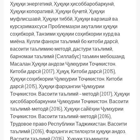
Ҳуқуқи энергетикӣ, Ҳуқуқи ҳисоббаробаркунӣ,
Ҳуқуқи копоративӣ, Ҳуқуқи буҷетӣ, Ҳуқуқи
муфлисшавӣ, Ҳуқуқи тиббӣ, Ҳуқуқи варзишӣ ва
курсҳоимахсуси Проблемаҳои акуталии ҳуқуқи
соҳибкорӣ, Танзими ҳуқуқии соҳибкории хурд ва
миёна. Кулли фанҳои таълимӣ бо китоби дарсӣ,
васоити таълимию методӣ, дастури таълимӣ,
барномаи таълимӣ (Силлабус) таъмин мебошанд.
Масалан Ҳуқуқи андози Ҷумҳурии Тоҷикистон.
Китоби дарсӣ (2017), Ҳуқуқ. Китоби дарсӣ (2015),
Ҳуқуқи соҳибкории Ҷумҳурии Тоҷикистон. Китоби
дарсӣ (2015), Ҳуқуқи фарҳангии Ҷумҳурии
Тоҷикистон. Васоити таълимӣ – методӣ (2017), Ҳуқуқи
ҳисоббаробаркунии Ҷумҳурии Тоҷикистон. Васоити
таълимӣ-методӣ (2016), Ҳуқуқи сайёҳии Ҷумҳурии
Тоҷикистон. Васоити таълимӣ-методӣ (2016),
Трудовое право Республики Таджикистан. Васоити
таълимӣ (2016), Фарҳанги истилоҳоти ҳуқуқи андоз.
Васоити таълимӣ (2016), Ҳуқуқи таъминоти