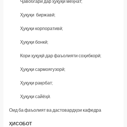
Ҷавобгарӣ дар ҳуқуқи меҳнат;
Ҳуқуқи биржавӣ;
Ҳуқуқи корпоративӣ;
Ҳуқуқи бонкӣ;
Кори ҳуқуқӣ дар фаъолияти соҳибкорӣ;
Ҳуқуқи сармоягузорӣ;
Ҳуқуқи рақобат;
Ҳуқуқи сайёҳӣ.
Оид ба фаъолият ва дастовардҳои кафедра
ҲИСОБОТ