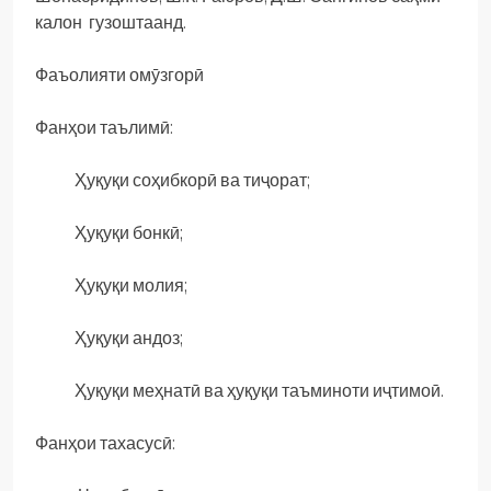
калон гузоштаанд.
Фаъолияти омӯзгорӣ
Фанҳои таълимӣ:
Ҳуқуқи соҳибкорӣ ва тиҷорат;
Ҳуқуқи бонкӣ;
Ҳуқуқи молия;
Ҳуқуқи андоз;
Ҳуқуқи меҳнатӣ ва ҳуқуқи таъминоти иҷтимоӣ.
Фанҳои тахасусӣ: