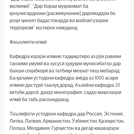
молиявӣ”, “Дар бораи муқовимат ба
қонунигардонии (расмикунонии) даромадҳои бо
роҳи ҷиноят бадастоварда ва маблағгузории
терроризм” иштирок намуданд.
Фаъолияти илмӣ
Кафедра корҳои илмию тадқиқотиро аз рӯи равияи
танзими умумӣ ва хусусӣ ҳуқуқии муносибатҳо дар
бахши соҳибкорӣ ва татбиқи меҳнат пеш мебарад.
Ба қалами устодони кафедра зиёда аз 1000 асари
илмию дастурӣ таалуқ дорад. Аъзоёни кафедра 20
китоби дарсӣ, даҳҳо монография, садҳо мақолаҳои
илмӣ ба табъ расонидаанд.
Таълифоти устодони кафедра дар Россия, Эстония,
Литва, Латвия, Арманистон, Ӯзбекистон, Қазоқистон,
Полша, Молдавия, Гурҷистон ва дигар кишварҳои