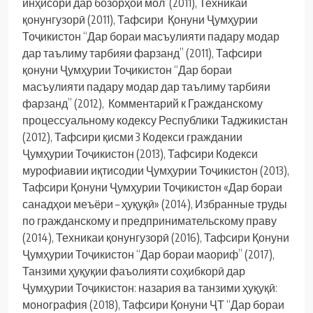
инҳисорӣ дар бозорҳои мол”(2011), Техникаи
қонунгузорӣ (2011), Тафсири Қонуни Ҷумҳурии
Тоҷикистон “Дар бораи масъулияти падару модар
дар таълиму тарбияи фарзанд” (2011), Тафсири
қонуни Ҷумҳурии Тоҷикистон “Дар бораи
масъулияти падару модар дар таълиму тарбияи
фарзанд” (2012), Комментарий к Гражданскому
процессуальному кодексу Республики Таджикистан
(2012), Тафсири қисми 3 Кодекси граждании
Ҷумҳурии Тоҷикистон (2013), Тафсири Кодекси
мурофиавии иқтисодии Ҷумҳурии Тоҷикистон (2013),
Тафсири Қонуни Ҷумҳурии Тоҷикистон «Дар бораи
санадҳои меъёри – ҳуқуқӣ» (2014), Избранные труды
по гражданскому и предпринимательскому праву
(2014), Техникаи қонунгузорӣ (2016), Тафсири Қонуни
Ҷумҳурии Тоҷикистон “Дар бораи маориф” (2017),
Танзими ҳуқуқии фаъолияти соҳибкорӣ дар
Ҷумҳурии Тоҷикистон: назария ва танзими ҳуқуқӣ:
монография (2018), Тафсири Қонуни ҶТ “Дар бораи