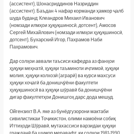
(ассистент), Шонасриддинов Назриддин
(ассистент). Баъдан 4 нафар корманди ҳамкор ҷалб
шуда буданд: Клеандров Михаил Иванович
(номзади илмҳои ҳуқуқшиносӣ, дотсент), Амосов
Сергей Михайлович (номзади илмҳои ҳуқуқшиносӣ,
дотсент), Бухарский Игор, Пахрамов Наби
Пахрамович.
Дар солҳои аввали таъсиси кафедра аз фанҳои
ҳуқуқи меҳнатӣ, ҳуқуқи таъминоти иҷтимоӣ, ҳуқуқи
молия, ҳуқуқи колхозӣ (аграрӣ) ва курси махсуси
ҳуқуқи хоҷагӣ ба донишҷӯёни факултети
ҳуқуқшиносӣ ва ҳуқуқи шӯравӣ ба донишҷӯёни
дигар факултетҳои Донишгоҳ дарс дода мешуд.
Ойгензихт В.А. яке аз бунёдгузорони мактаби
сивилистикаи Тоҷикистон, олими намоёни собиқ
Иттиҳоди Шӯравӣ, мутахассиси варзидаи ҳуқуқи
гражданӣ ба шумор меравафт, ки солҳои 1981-1990