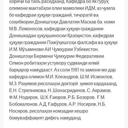
хориҷӣ ба табъ расидаанд. Кафедра бо як гурӯҳ
олимони мактабҳои олии мамолики ИДМ, аз ҷумла
бо кафедраи ҳуқуқи гражданӣ, тиҷоратӣ ва
соҳибкории Донишгоҳи Давлатии Маскав ба номи
М.В. Ломоносов, кафедраи ҳуқуқи граждании
Донишкадаи ҳуқуқшиносии Қазоқистон, кафедраи
ҳуқуқи граждании Пажӯҳишгоҳи фалсафа ва ҳуқуқи
И.М. Мӯъминови АИ Ҷумҳурии Ӯзбекистон,
Донишгоҳи Бермени Ҷумҳурии Федеративии
Олмон робитаҳои устувору судманди илмӣ
барқарор намудааст. Аз соли 1981 то замони мо дар
кафедра олимон М.И. Клеандров, Ш.М. Исмоилов,
М.З. Раҳимов рисолаҳои докторӣ ҳимоя кардааанд,
Е.Н. Стрелникова, Н. Шонасридинов, С. Акрамов,
Ф.М. Нодиров, Ш.К. Ғаюров, Р.Б. Бозоров, Ғ.М.
Бобокалонов, А.Д. Ғафуров, А.Р. Носиров, Н.Б.
Носиров, рисолаҳои номзадии хешро
бомуваффақият дифоъ намуданд.