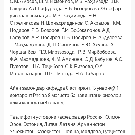
С.М. Амосов, Ш.М. Исмоилов, М.З. Раҳимзода, Ш.К.
Ѓаюров, А.Д. Ѓафурзода, Р.Б. Бозоров ва 28 нафар
рисолаи номзадӣ – М.З. Раҳимзода, Е.Н.
Стрелникова, Н. Шонасриддинов, С. Акрамов, Ф.М.
Нодиров, Р.Б. Бозоров, Ѓ.M. Бобокалонов, А.Д.
Ѓафуров, А.Р. Носиров, Н.Б. Носиров, Р. Абдулоева,
Т. Маҳмадхонов, Д.Ш. Сангинов, Б.Ю. Ахунов, А.
Чоршанбев, П.З. Мирззозода, Р.В. Мирбобоева,
Ф.А. Маҳмадшоев, Ф.М. Аминова, Э.Д. Кабутов, А.С.
Пулотов, Ш.А. Тоҷибоев, С.К. Ризоева, О.А.
Мавлоназаров, П.Р. Пирзода, Н.А. Табаров.
Айни замон дар кафедра 8 аспирант, 15 унвонҷӯ, 1
доктарант Phd ва 8 магистр ба навиштани рисолаи
илмӣ машғул мебошанд.
Таълифоти устодони кафедра дар Россия, Олмон,
Эрон, Эстония, Литва, Латвия, Арманистон,
Узбекистон, Қазоқистон, Полша, Молдова, Гурҷистон