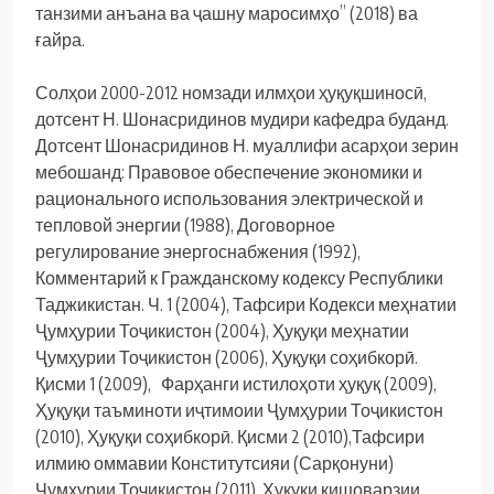
танзими анъана ва ҷашну маросимҳо” (2018) ва
ғайра.
Солҳои 2000-2012 номзади илмҳои ҳуқуқшиносӣ,
дотсент Н. Шонасридинов мудири кафедра буданд.
Дотсент Шонасридинов Н. муаллифи асарҳои зерин
мебошанд: Правовое обеспечение экономики и
рационального использования электрической и
тепловой энергии (1988), Договорное
регулирование энергоснабжения (1992),
Комментарий к Гражданскому кодексу Республики
Таджикистан. Ч. 1 (2004), Тафсири Кодекси меҳнатии
Ҷумҳурии Тоҷикистон (2004), Ҳуқуқи меҳнатии
Ҷумҳурии Тоҷикистон (2006), Ҳуқуқи соҳибкорӣ.
Қисми 1 (2009), Фарҳанги истилоҳоти ҳуқуқ (2009),
Ҳуқуқи таъминоти иҷтимоии Ҷумҳурии Тоҷикистон
(2010), Ҳуқуқи соҳибкорӣ. Қисми 2 (2010),Тафсири
илмию оммавии Конститутсияи (Сарқонуни)
Ҷумҳурии Тоҷикистон (2011), Ҳуқуқи кишоварзии