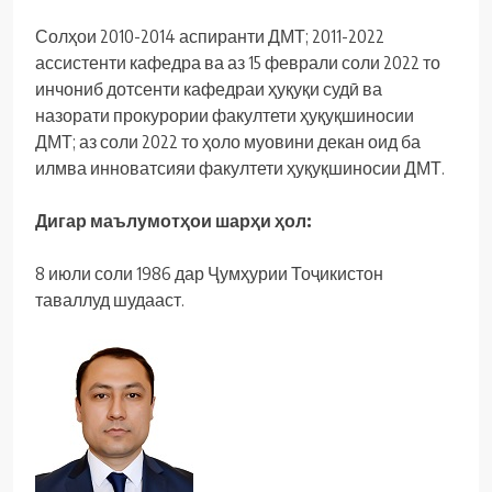
Солҳои 2010-2014 аспиранти ДМТ; 2011-2022
ассистенти кафедра ва аз 15 феврали соли 2022 то
инчониб дотсенти кафедраи ҳуқуқи судӣ ва
назорати прокурории факултети ҳуқуқшиносии
ДМТ; аз соли 2022 то ҳоло муовини декан оид ба
илмва инноватсияи факултети ҳуқуқшиносии ДМТ.
Дигар маълумотҳои шарҳи ҳол:
8 июли соли 1986 дар Ҷумҳурии Тоҷикистон
таваллуд шудааст.