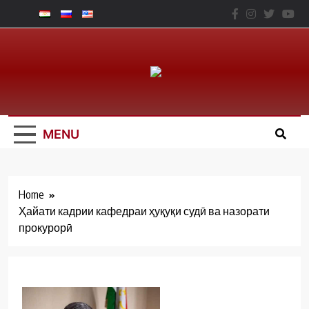
Skip
to
content
Юридический
Факальтет – ТНУ
MENU
Home
Ҳайати кадрии кафедраи ҳуқуқи судӣ ва назорати
прокурорӣ