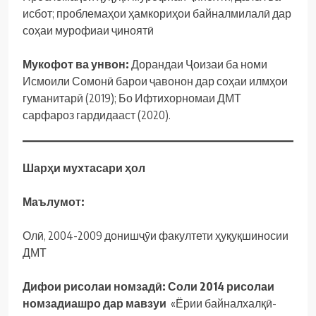
исбот; проблемаҳои ҳамкориҳои байналмилалӣ дар
соҳаи мурофиаи ҷиноятӣ
Мукофот ва унвон:
Дорандаи Ҷоизаи ба номи
Исмоили Сомонӣ барои ҷавонон дар соҳаи илмҳои
гуманитарӣ (2019); Бо Ифтихорномаи ДМТ
сарфароз гардидааст (2020).
Шарҳи мухтасари ҳол
Маълумот:
Олӣ, 2004-2009 донишҷӯи факултети ҳуқуқшиносии
ДМТ
Дифои рисолаи номзадӣ: Соли 2014 рисолаи
номзадиашро дар мавзуи
«Ёрии байналхалқӣ-