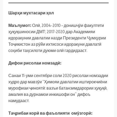
Шарҳи мухтасари ҳол
Маълумот:
Олӣ, 2004-2010 – донишҷӯи факултети
ҳуқуқшиносии ДМТ; 2017-2020 дар Академияи
идоракунии давлатии назди Президенти Ҷумҳурии
Тоҷикистон аз рӯйи ихтисоси идоракуни давлатӣ
соҳиби таҳсилоти дуюми олӣ гардидааст.
Дифои рисолаи номзадӣ:
Санаи 11-уми сентябри соли 2020 рисолаи номзадии
худро дар мавзӯи “Ҳимояи давлатии иштирокчиёни
мурофиаи ҷиноятӣ: вазъи батанзимдарории ҳуқуқӣ,
амалия ва дурнамои инкишофи он” дифоъ
намудааст.
Таҷрибаи корӣ ва фаъолияти омӯзгорӣ: