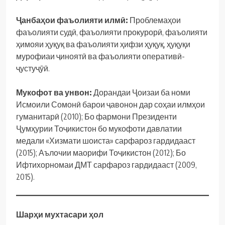
Ҷанбаҳои фаъолияти илмӣ:
Проблемаҳои
фаъолияти судӣ, фаъолияти прокурорӣ, фаъолияти
ҳимояи ҳуқуқ ва фаъолияти ҳифзи ҳуқуқ, ҳуқуқи
мурофиаи ҷиноятӣ ва фаъолияти оперативӣ-
ҷустуҷӯӣ.
Мукофот ва унвон:
Дорандаи Ҷоизаи ба номи
Исмоили Сомонӣ барои ҷавонон дар соҳаи илмҳои
гуманитарӣ (2010); Бо фармони Президенти
Ҷумҳурии Тоҷикистон бо мукофоти давлатии
медали «Хизмати шоиста» сарфароз гардидааст
(2015); Аълочии маорифи Тоҷикистон (2012); Бо
Ифтихорномаи ДМТ сарфароз гардидааст (2009,
2015).
Шарҳи мухтасари ҳол