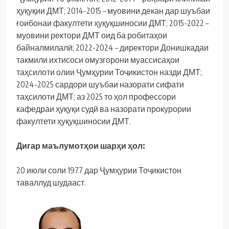
ҳуқуқии ДМТ; 2014-2015 – муовини декан дар шуъбаи
ғоибонаи факултети ҳуқуқшиносии ДМТ; 2015-2022 –
муовини ректори ДМТ оид ба робитаҳои
байналмилалӣ; 2022-2024 – директори Донишкадаи
такмили ихтисоси омузгорони муассисаҳои
таҳсилоти олии Ҷумҳурии Тоҷикистон назди ДМТ;
2024-2025 сардори шуъбаи назорати сифати
таҳсилоти ДМТ; аз 2025 то ҳол профессори
кафедраи ҳуқуқи судӣ ва назорати прокурории
факултети ҳуқуқшиносии ДМТ.
Дигар маълумотҳои шарҳи ҳол:
20 июли соли 1977 дар Ҷумҳурии Тоҷикистон
таваллуд шудааст.