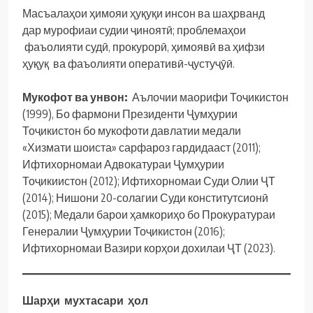
Масъалаҳои ҳимояи ҳуқуқи инсон ва шаҳрванд
дар мурофиаи судии ҷиноятӣ; проблемаҳои
фаъолияти судӣ, прокурорӣ, ҳимоявӣ ва ҳифзи
ҳуқуқ ва фаъолияти оперативӣ-ҷустуҷӯӣ.
Мукофот ва унвон:
Аълочии маорифи Тоҷикистон
(1999), Бо фармони Президенти Ҷумҳурии
Тоҷикистон бо мукофоти давлатии медали
«Хизмати шоиста» сарфароз гардидааст (2011);
Ифтихорномаи Адвокатураи Ҷумҳурии
Тоҷикиистон (2012); Ифтихорномаи Суди Олии ҶТ
(2014); Нишони 20-солагии Суди конститутсионӣ
(2015); Медали барои ҳамкориҳо бо Прокуратураи
Генералии Ҷумҳурии Тоҷикистон (2016);
Ифтихорномаи Вазири корҳои дохилаи ҶТ (2023).
Шарҳи мухтасари ҳол