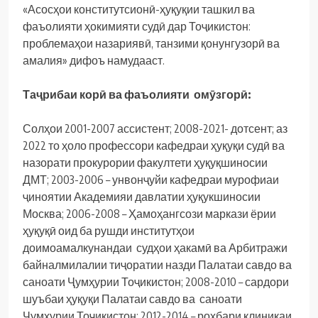
«Асосҳои конститутсионӣ-ҳуқуқии ташкил ва
фаъолияти ҳокимияти судӣ дар Тоҷикистон:
проблемаҳои назариявӣ, танзими қонунгузорӣ ва
амалия» дифоъ намудааст.
Таҷрибаи корӣ ва фаъолияти омӯзгорӣ:
Солҳои 2001-2007 ассистент; 2008-2021- дотсент; аз
2022 то ҳоло профессори кафедраи ҳуқуқи судӣ ва
назорати прокурории факултети ҳуқуқшиносии
ДМТ; 2003-2006 – унвонҷуйи кафедраи мурофиаи
ҷиноятии Академияи давлатии ҳуқукшиносии
Москва; 2006-2008 – Ҳамоҳангсози маркази ёрии
ҳуқуқӣ оид ба рушди институтҳои
доимоамалкунандаи судҳои ҳакамӣ ва Арбитражи
байналмилалии тиҷоратии назди Палатаи савдо ва
саноати Ҷумҳурии Тоҷикистон; 2008-2010 – сардори
шуъбаи ҳуқуқи Палатаи савдо ва саноати
Ҷумҳурии Тоҷикистон; 2012-2014 – роҳбари клиникаи