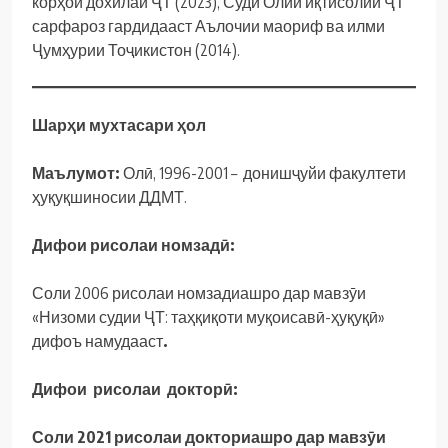
корҳои дохилаи ҶТ (2023), Суди Олии иқтисолии ҶТ
сарфароз гардидааст Аълочии маориф ва илми
Ҷумҳурии Тоҷикистон (2014).
Шарҳи мухтасари ҳол
Маълумот:
Олӣ, 1996-2001 – донишҷуйи факултети
ҳуқуқшиносии ДДМТ.
Дифои рисолаи номзадӣ:
Соли 2006 рисолаи номзадиашро дар мавзӯи
«Низоми судии ҶТ: таҳқиқоти муқоисавӣ-ҳуқуқӣ»
дифоъ намудааст
.
Дифои рисолаи докторӣ:
Соли 2021 рисолаи докториашро дар мавзӯи