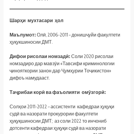
Шарҳи мухтасари ҳол
Маълумот:
Олӣ, 2006-2011 – донишҷуйи факултети
ҳуқукшиносии ДМТ.
Дифои рисолаи номзадӣ:
Соли 2020 рисолаи
номзадиро дар мавзӯи «Тавсифи криминологии
ҷинояткории занон дар Ҷумҳурии Тоҷикистон»
дифоъ намудааст.
Таҷрибаи корӣ ва фаъолияти омӯзгорӣ:
Солҳои 2011-2022 – ассистенти кафедраи ҳуқуқи
судӣ ва назорати прокурории факултети
ҳуқуқшиносии ДМТ; аз соли 2022 то инчониб
дотсенти кафедраи ҳуқуқи судӣ ва назорати