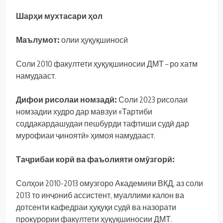
Шар
ҳ
и
мухтасари
ҳ
ол
Маълумот:
олии ҳуқуқшиносӣ
Соли 2010 факултети ҳуқуқшиносии ДМТ – ро хатм
намудааст.
Дифои рисолаи номзад
ӣ
:
Соли 2023 рисолаи
номзадии худро дар мавзуи «Тартиби
соддакардашудаи пешбурди тафтиши судӣ дар
мурофиаи ҷиноятӣ» ҳимоя намудааст.
Та
ҷ
рибаи
кор
ӣ
ва
фаъолияти
ом
ӯ
згор
ӣ
:
Солҳои 2010-2013 омузгоро Академияи ВКД, аз соли
2013 то инҷониб ассистент, муаллими калон ва
дотсенти кафедраи ҳуқуқи судӣ ва назорати
прокурории факултети ҳуқуқшиносии ДМТ.