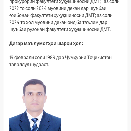
прокурории факултети ҳуқуқшиносии ДМТ; аз соли
2022 то соли 2024 муовини декан дар шуъбаи
ғоибонаи факултети ҳуқуқшиносии ДМТ; аз соли
2024 то ҳол муовини декан оид ба таълим дар
шуъбаи рӯзонаи факултети ҳуқуқшиносии ДМТ.
Дигар маълумотҳои шарҳи ҳол:
19 феврали соли 1989 дар Ҷумҳурии Тоҷикистон
таваллуд шудааст.