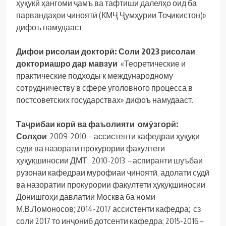
ҳуқукӣ ҳангоми ҷамъ ва тафтиши далелҳо оид ба
парвандаҳои ҷиноятӣ (КМҶ Ҷумҳурии Тоҷикистон)»
дифоъ намудааст.
Дифои рисолаи
доктор
ӣ
: Соли 20
23
рисолаи
доктори
ашро дар мавзуи
«Теоретические и
практические подходы к международному
сотрудничеству в сфере уголовного процесса в
постсоветских государствах» дифоъ намудааст.
Таҷрибаи корӣ ва фаъолияти омӯзгорӣ:
Солҳои
2009-2010 – ассистенти кафедраи ҳуқуқи
судӣ ва назорати прокурории факултети
ҳуқуқшиносии ДМТ; 2010-2013 – аспиранти шуъбаи
рузонаи кафедраи мурофиаи ҷиноятӣ, адолати судӣ
ва назоратии прокурории факултети ҳуқуқшиносии
Донишгоҳи давлатии Москва ба номи
М.В.Ломоносов; 2014-2017 ассистенти кафедра; сз
соли 2017 то инҷониб дотсенти кафедра; 2015-2016 –