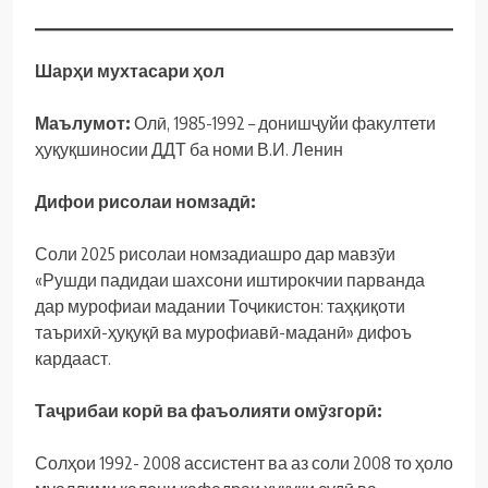
Шарҳи мухтасари ҳол
Маълумот:
Олӣ, 1985-1992 – донишҷуйи факултети
ҳуқуқшиносии ДДТ ба номи В.И. Ленин
Дифои рисолаи номзадӣ:
Соли 2025 рисолаи номзадиашро дар мавзӯи
«Рушди падидаи шахсони иштирокчии парванда
дар мурофиаи мадании Тоҷикистон: таҳқиқоти
таърихӣ-ҳуқуқӣ ва мурофиавӣ-маданӣ» дифоъ
кардааст.
Таҷрибаи корӣ ва фаъолияти омӯзгорӣ:
Солҳои 1992- 2008 ассистент ва аз соли 2008 то ҳоло