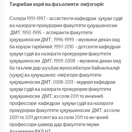
Таҷрибаи корӣ ва фаъолияти омӯзгорӣ:
Солҳои 1991-1997 – ассистенти кафедраи ҳуқуқи судӣ
ва назорати прокурории факултети ҳуқуқшиносии
ДМТ; 1992-1995 – аспиранти факултети
ҳуқуқшиносии ДМТ; 1996-1999 – муовини декан оид
ба корҳои тарбиявӣ; 1997-2010 – дотсенти кафедраи
ҳуқуқи судӣ ва назорати прокурории факултети
ҳуқуқшиносии ДМТ; 1999-2008 – муовини декан оид
ба таълим дар шуъбаи муносибатҳои байналхалқӣ
(ҳуқуқ) ва ҳуқуқшинос-омӯзгори факултети
ҳуқуқшиносии ДМТ; 2008-2013 – мудири кафедраи
ҳуқуқи судӣ ва назорати прокурории факултети
ҳуқуқшиносии ДМТ; аз соли 2011 то инҷониб
профессори кафедраи ҳуқуқи судӣ ва назорати
прокурории факултети ҳуқуқшиносии ДМТ; аз соли
2001 то 2011 дотсент ва аз соли 2011 то ин ҷониб
профессори ҳамкор дар факултети якуми
Академияи ВКД ҶТ.