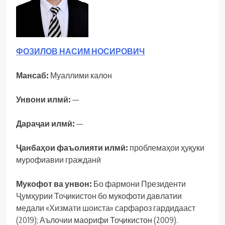
ФОЗИЛОВ НАСИМ НОСИРОВИЧ
Мансаб:
Муаллими калон
Унвони илмӣ:
—
Дараҷаи илмӣ:
—
Ҷанбаҳои фаъолияти илмӣ:
проблемаҳои ҳуқуки
мурофиавии гражданӣ
Мукофот ва унвон:
Бо фармони Президенти
Ҷумҳурии Тоҷикистон бо мукофоти давлатии
медали «Хизмати шоиста» сарфароз гардидааст
(2019); Аълочии маорифи Тоҷикистон (2009).