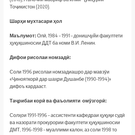
Тоҷикистон (2020).
Шарҳи мухтасари ҳол
Маълумот:
Олӣ, 1984 – 1991 – донишҷуйи факултети
ҳуқуқшиносии ДДТ ба номи В.И. Ленин.
Дифои рисолаи номзадӣ:
Соли 1996 рисолаи номзадиашро дар мавзӯи
«Ҷинояткорӣ дар шаҳри Душанбе (1990-1994)»
дифоъ кардааст.
Таҷрибаи корӣ ва фаъолияти омӯзгорӣ:
Солҳои 1991-1996 – ассистенти кафедраи ҳуқуқи судӣ
ва назорати прокурории факултети ҳуқуқшиносии
ДМТ, 1996-1998 – муаллими калон, аз соли 1998 то