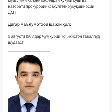
муаллими калони кафедраи ҳуқуқи судӣ ва
назорати прокурории факултети ҳуқуқшиносии
ДМТ.
Дигар маълумотҳои шарҳи ҳол:
9 августи 1968 дар Ҷумҳурии Тоҷикистон таваллуд
шудааст.