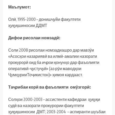
Маълумот:
Олӣ, 1995-2000 – донишҷуйи факултети
ҳуқуқшиносии ДДМТ
Дифои рисолаи номзадӣ:
Соли 2008 рисолаи номзадиашро дар мавзӯи
«Асосҳои назариявӣ ва илмӣ-амалии назорати
прокурорӣ оид ба иҷрои қонунҳо дар фаъолияти
оперативӣ-ҷустуҷуӣ» (аз рӯи маводҳои
ҶумҳурииТоҷикистон)» ҳимоя кардааст.
Таҷрибаи корӣ ва фаъолияти омӯзгорӣ:
Солҳои 2000-2003 – ассистенти кафедраи ҳуқуқи
судӣ ва назорати прокурории факултети
ҳуқуқшиносии ДМТ; 2003-2004 – аспиранти шуъбаи