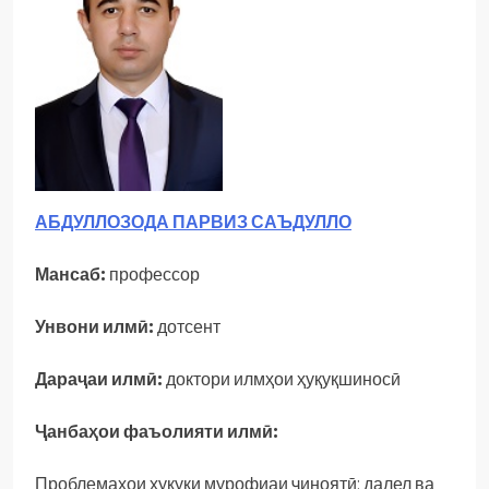
АБДУЛЛОЗОДА ПАРВИЗ САЪДУЛЛО
Мансаб:
профессор
Унвони илмӣ:
дотсент
Дараҷаи илмӣ:
доктори илмҳои ҳуқуқшиносӣ
Ҷанбаҳои фаъолияти илмӣ:
Проблемаҳои ҳуқуқи мурофиаи ҷиноятӣ; далел ва