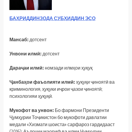
БАҲРИДДИНЗОДА СУБҲИДДИН ЭСО
Мансаб:
дотсент
Унвони илмӣ:
дотсент
Дараҷаи илмӣ:
номзади илмҳои ҳуқуқ
Ҷанбаҳои фаъолияти илмӣ:
ҳуқуқи ҷиноятӣ ва
криминология, ҳуқуки иҷрои ҷазои ҷиноятӣ;
психологияи ҳуқуқӣ.
Мукофот ва унвон:
Бо фармони Президенти
Ҷумҳурии Тоҷикистон бо мукофоти давлатии
медали «Хизмати шоиста» сарфароз гардидааст
(2016); Аълочии маориф ва илми Ҷумҳурии