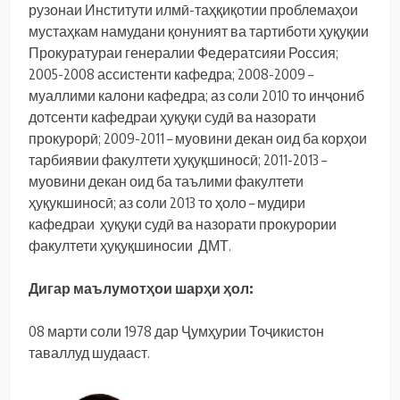
рузонаи Институти илмӣ-таҳқиқотии проблемаҳои
мустаҳкам намудани қонуният ва тартиботи ҳуқуқии
Прокуратураи генералии Федератсияи Россия;
2005-2008 ассистенти кафедра; 2008-2009 –
муаллими калони кафедра; аз соли 2010 то инҷониб
дотсенти кафедраи ҳуқуқи судӣ ва назорати
прокурорӣ; 2009-2011 – муовини декан оид ба корҳои
тарбиявии факултети ҳуқуқшиносӣ; 2011-2013 –
муовини декан оид ба таълими факултети
ҳуқукшиносӣ; аз соли 2013 то ҳоло – мудири
кафедраи ҳуқуқи судӣ ва назорати прокурории
факултети ҳуқуқшиносии ДМТ.
Дигар маълумотҳои шарҳи ҳол:
08 марти соли 1978 дар Ҷумҳурии Тоҷикистон
таваллуд шудааст.