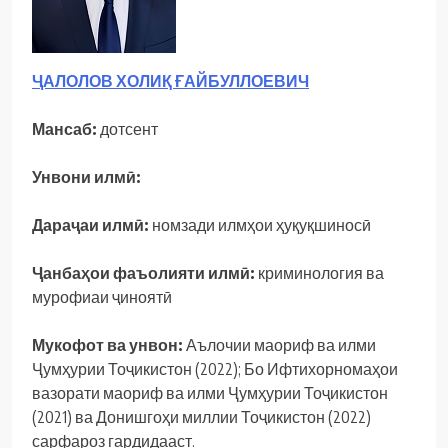
ҶАЛОЛОВ ХОЛИҚ ҒАЙБУЛЛОЕВИЧ
Мансаб:
дотсент
Унвони илмӣ:
Дараҷаи илмӣ:
номзади илмҳои ҳуқуқшиносӣ
Ҷанбаҳои фаъолияти илмӣ:
криминология ва
мурофиаи ҷиноятӣ
Мукофот ва унвон:
Аълочии маориф ва илми
Ҷумҳурии Тоҷикистон (2022); Бо Ифтихорномаҳои
вазорати маориф ва илми Ҷумҳурии Тоҷикистон
(2021) ва Донишгоҳи миллии Тоҷикистон (2022)
сарфароз гардидааст.