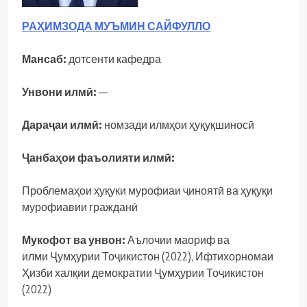
РАҲИМЗОДА МУЪМИН САЙФУЛЛО
Мансаб:
дотсенти кафедра
Унвони илмӣ:
—
Дараҷаи илмӣ:
номзади илмҳои ҳуқуқшиносӣ
Ҷанбаҳои фаъолияти илмӣ:
Проблемаҳои ҳуқуки мурофиаи ҷиноятӣ ва ҳуқуқи
мурофиавии гражданӣ
Мукофот ва унвон:
Аълочии маориф ва
илми Ҷумҳурии Тоҷикистон (2022), Ифтихорномаи
Ҳизби халқии демократии Ҷумҳурии Тоҷикистон
(2022)