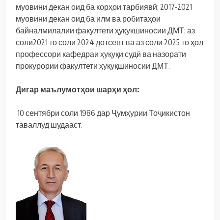
муовини декан оид ба корҳои тарбиявӣ; 2017-2021
муовини декан оид ба илм ва робитаҳои
байналмилалии факултети ҳуқукшиносии ДМТ; аз
соли2021 то соли 2024 дотсент ва аз соли 2025 то ҳол
профессори кафедраи ҳуқуқи судӣ ва назорати
прокурории факултети ҳуқуқшиносии ДМТ.
Дигар маълумотҳои шарҳи ҳол:
10 сентябри соли 1986 дар Ҷумҳурии Тоҷикистон
таваллуд шудааст.