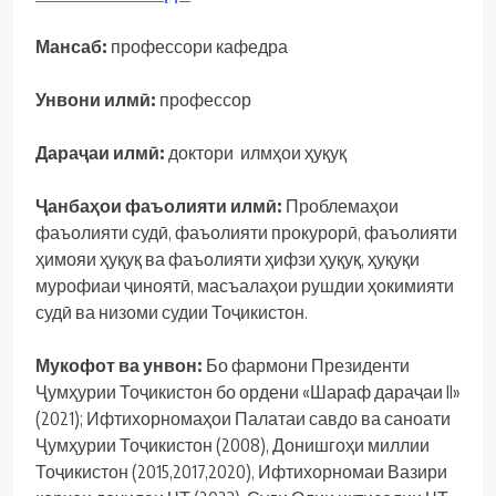
Мансаб:
профессори кафедра
Унвони илмӣ:
профессор
Дараҷаи илмӣ:
доктори илмҳои ҳуқуқ
Ҷанбаҳои фаъолияти илмӣ:
Проблемаҳои
фаъолияти судӣ, фаъолияти прокурорӣ, фаъолияти
ҳимояи ҳуқуқ ва фаъолияти ҳифзи ҳуқуқ, ҳуқуқи
мурофиаи ҷиноятӣ, масъалаҳои рушдии ҳокимияти
судӣ ва низоми судии Тоҷикистон.
Мукофот ва унвон:
Бо фармони Президенти
Ҷумҳурии Тоҷикистон бо ордени «Шараф дараҷаи II»
(2021); Ифтихорномаҳои Палатаи савдо ва саноати
Ҷумҳурии Тоҷикистон (2008), Донишгоҳи миллии
Тоҷикистон (2015,2017,2020), Ифтихорномаи Вазири