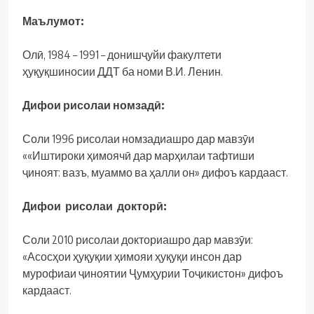
Маълумот:
Олӣ, 1984 – 1991 – донишҷуйи факултети
ҳуқуқшиносии ДДТ ба номи В.И. Ленин.
Дифои рисолаи номзадӣ:
Соли 1996 рисолаи номзадиашро дар мавзӯи
««Иштироки ҳимоячӣ дар марҳилаи тафтиши
ҷиноят: вазъ, муаммо ва ҳалли он» дифоъ кардааст.
Дифои рисолаи докторӣ:
Соли 2010 рисолаи докториашро дар мавзӯи:
«Асосҳои ҳуқуқии ҳимояи ҳуқуқи инсон дар
мурофиаи ҷиноятии Ҷумҳурии Тоҷикистон» дифоъ
кардааст.