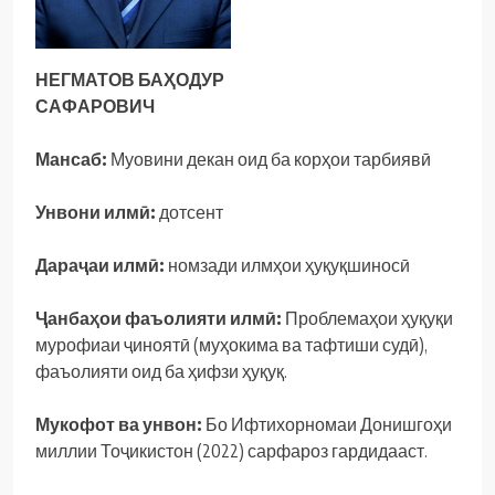
НЕГМАТОВ БА
Ҳ
ОДУР
С
АФАРОВИЧ
Мансаб:
Муовини декан оид ба корҳои тарбиявӣ
Унвони илм
ӣ
:
дотсент
Дара
ҷ
аи
илм
ӣ
:
номзади илмҳои ҳуқуқшиносӣ
Ҷ
анба
ҳ
ои
фаъолияти
илм
ӣ
:
Проблемаҳои ҳуқуқи
мурофиаи ҷиноятӣ (муҳокима ва тафтиши судӣ),
фаъолияти оид ба ҳифзи ҳуқуқ.
Мукофот ва унвон:
Бо Ифтихорномаи Донишгоҳи
миллии Тоҷикистон (2022) сарфароз гардидааст.