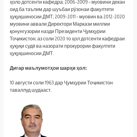
ҳоло дотсенти кафедра; 2006-2009 – муовини декан
оид ба таълим дар шуъбаи рӯзонаи факултети
ҳуқуқшиносии ДМТ; 2009-2011 – муовин ва 2012-2020
муовини аввали Директори Маркази миллии
қонунгузории назди Президенти Ҷумҳурии
Тоҷикистон; аз соли 2020 то ҳол дотсенти кафедраи
ҳуқуқи судӣ ва назорати прокурории факултети
ҳуқуқшиносии ДМТ.
Дигар маълумотҳои шарҳи ҳол:
10 августи соли 1963 дар Ҷумҳурии Тоҷикистон
таваллуд шудааст.