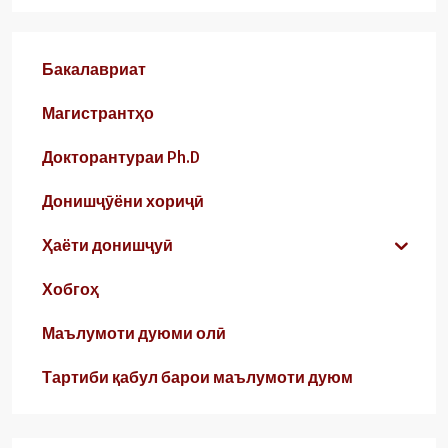
Бакалавриат
Магистрантҳо
Докторантураи Ph.D
Донишҷӯёни хориҷӣ
Ҳаёти донишҷуӣ
Хобгоҳ
Маълумоти дуюми олӣ
Тартиби қабул барои маълумоти дуюм