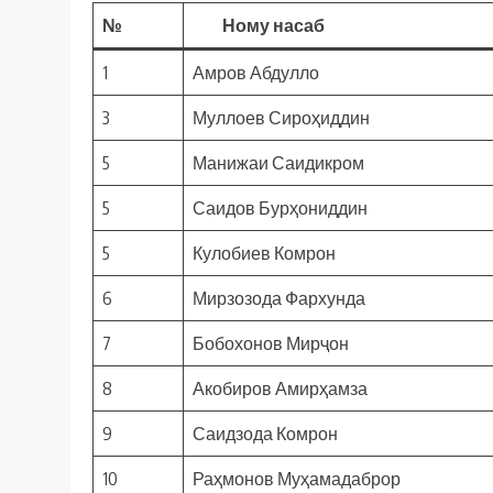
№
Ному насаб
1
Амров Абдулло
3
Муллоев Сироҳиддин
5
Манижаи Саидикром
5
Саидов Бурҳониддин
5
Кулобиев Комрон
6
Мирзозода Фархунда
7
Бобохонов Мирҷон
8
Акобиров Амирҳамза
9
Саидзода Комрон
10
Раҳмонов Муҳамадаброр