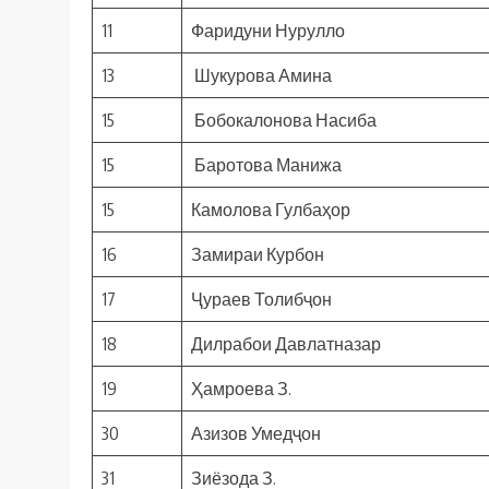
11
Фаридуни Нурулло
13
Шукурова Амина
15
Бобокалонова Насиба
15
Баротова Манижа
15
Камолова Гулбаҳор
16
Замираи Курбон
17
Ҷураев Толибҷон
18
Дилрабои Давлатназар
19
Ҳамроева З.
30
Азизов Умедҷон
31
Зиёзода З.