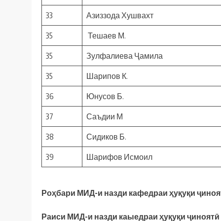
33
Азиззода Хушвахт
35
Тешаев М.
35
Зулфалиева Ҷамила
35
Шарипов К.
36
Юнусов Б.
37
Саъдии М
38
Сидиков Б.
39
Шарифов Исмоил
Роҳбари МИД-и назди кафедраи ҳуқуқи ҷиноя
Раиси МИД-и назди каыедраи ҳуқуқи ҷиноят