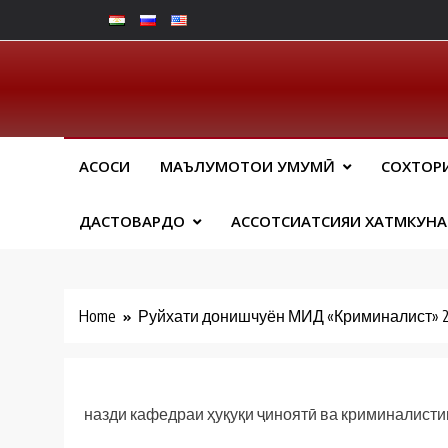
Skip
to
content
Юрид
АСОСИ
МАЪЛУМОТҲОИ УМУМӢ
СОХТОР
ДАСТОВАРДҲО
АССОТСИАТСИЯИ ХАТМКУН
Home
Руйхати донишчуён МИД «Криминалист» 201
назди кафедраи ҳуқуқи ҷиноятӣ ва криминалисти