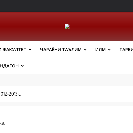
ический Факальтет 
И ФАКУЛТЕТ
ҶАРАЁНИ ТАЪЛИМ
ИЛМ
ТАРБ
АНДАГОН
2-2013 c.
ка.