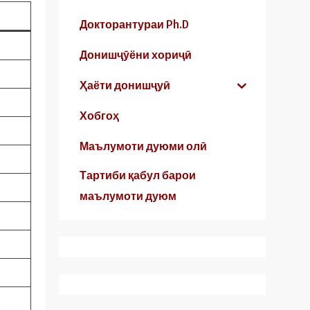
Докторантураи Ph.D
Донишҷӯёни хориҷӣ
Ҳаёти донишҷуӣ
Хобгоҳ
Маълумоти дуюми олӣ
Тартиби қабул барои
маълумоти дуюм