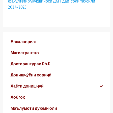
факултети ҳуқуқшиносӣ ДМТ дар соли таҳсили
2024-2025
Бакалавриат
Магистрантҳо
Докторантураи Ph.D
Донишҷӯёни хориҷӣ
Ҳаёти донишҷуӣ
Хобгоҳ
Маълумоти дуюми олӣ