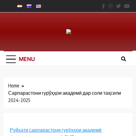
Skip
to
content
Юридический
Факальтет – ТНУ
MENU
Home
Сарпарастони гурўҳҳои академӣ дар соли таҳсили
2024-2025
Руйхати сарпарастони гурӯҳҳои академӣ