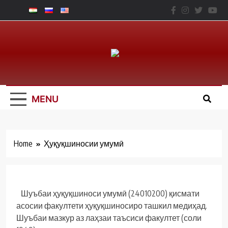
Skip
to
content
Юридический
Факальтет – ТНУ
MENU
Home
Ҳуқуқшиносии умумӣ
Шуъбаи ҳуқуқшиноси умумӣ (24010200) қисмати
асосии факултети ҳуқуқшиносиро ташкил медиҳад.
Шуъбаи мазкур аз лаҳзаи таъсиси факултет (соли