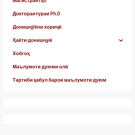
Магистрантҳо
Докторантураи Ph.D
Донишҷӯёни хориҷӣ
Ҳаёти донишҷуӣ
Хобгоҳ
Маълумоти дуюми олӣ
Тартиби қабул барои маълумоти дуюм