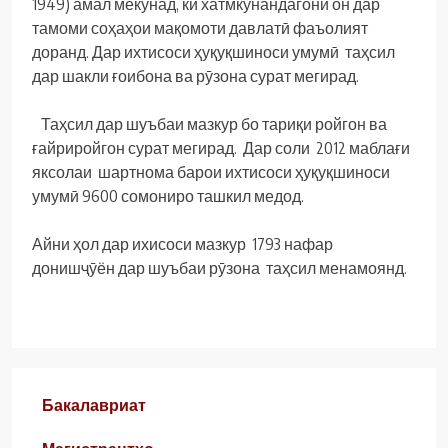
1949) амал мекунад, ки хатмкунандагони он дар
тамоми соҳаҳои мақомоти давлатӣ фаъолият
доранд. Дар ихтисоси ҳуқуқшиноси умумӣ таҳсил
дар шакли ғоибона ва рӯзона сурат мегирад.
Таҳсил дар шуъбаи мазкур бо тариқи ройгон ва
ғайриройгон сурат мегирад. Дар соли 2012 маблағи
яксолаи шартнома барои ихтисоси ҳуқуқшиноси
умумӣ 9600 сомониро ташкил медод.
Айни ҳол дар ихисоси мазкур 1793 нафар
донишҷӯён дар шуъбаи рӯзона таҳсил менамоянд.
Бакалавриат