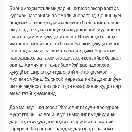
Барномаҳои таълимӣ дар ин ихтисос аксар вақт аз
курсҳои назариявӣ ва амалӣ иборатанд. Донишҷӯён
бояд меъёрҳои ҳуқуқии миллӣ ва байналмилалиро
омӯзанд, аз ҷумла қонунҳои мурофиавӣ, мурофиаи
судӣ ва ҳимояи ҳуқуқҳои инсон. Ин курсҳо ба онҳо
имконият медиҳанд, ки бо манбаъҳои ҳуқуқӣ шинос
шаванд ва маҳоратҳои таҳлили ҳуқуқӣ, баррасии
парвандаҳо ва таҳқиқи ҳодисаҳои қонунӣро ба даст
оранд. Ҳамчунин, таҷрибаомӯзӣ дар идораҳои
ҳуқуқӣ ва ширкатҳои адвокатӣ яке аз қисмҳои
муҳими омӯзиш ба ҳисоб меравад, ки ба донишҷӯён
имкон медиҳад, ки донишҳои назариявии худро дар
амал татбиқ намоянд.
Дар маҷмӯъ, ихтисоси “Фаъолияти судӣ, прокурорӣ,
муфаттишӣ” ба донишҷӯён имконият медиҳад, ки
дар соҳаи ҳуқуқ донишҳои назариявӣ ва амалии
заруриро ба даст оваранд, ки дар оянда ба онҳо