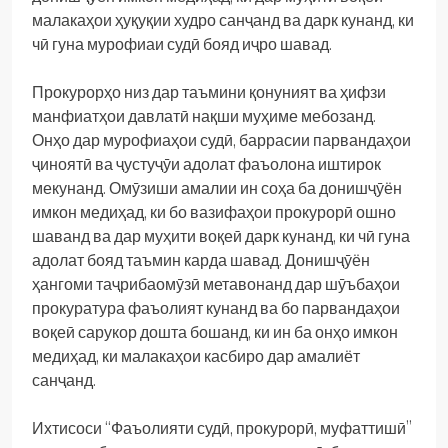
малакаҳои ҳуқуқии худро санҷанд ва дарк кунанд, ки
чӣ гуна мурофиаи судӣ бояд иҷро шавад.
Прокурорҳо низ дар таъмини қонуният ва ҳифзи
манфиатҳои давлатӣ нақши муҳиме мебозанд.
Онҳо дар мурофиаҳои судӣ, баррасии парвандаҳои
ҷиноятӣ ва ҷустуҷӯи адолат фаъолона иштирок
мекунанд. Омӯзиши амалии ин соҳа ба донишҷӯён
имкон медиҳад, ки бо вазифаҳои прокурорӣ ошно
шаванд ва дар муҳити воқеӣ дарк кунанд, ки чӣ гуна
адолат бояд таъмин карда шавад. Донишҷӯён
ҳангоми таҷрибаомӯзӣ метавонанд дар шӯъбаҳои
прокуратура фаъолият кунанд ва бо парвандаҳои
воқеӣ сарукор дошта бошанд, ки ин ба онҳо имкон
медиҳад, ки малакаҳои касбиро дар амалиёт
санҷанд.
Ихтисоси “Фаъолияти судӣ, прокурорӣ, муфаттишӣ”