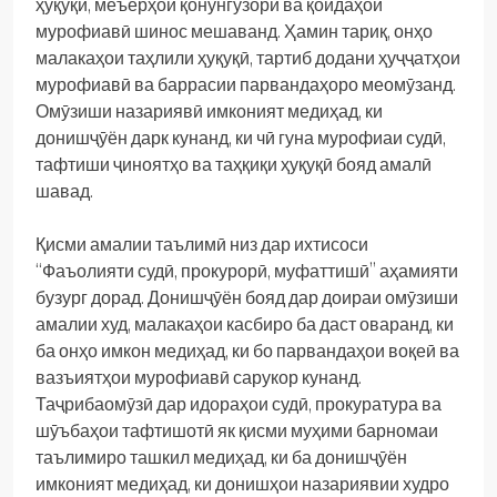
ҳуқуқӣ, меъёрҳои қонунгузорӣ ва қоидаҳои
мурофиавӣ шинос мешаванд. Ҳамин тариқ, онҳо
малакаҳои таҳлили ҳуқуқӣ, тартиб додани ҳуҷҷатҳои
мурофиавӣ ва баррасии парвандаҳоро меомӯзанд.
Омӯзиши назариявӣ имконият медиҳад, ки
донишҷӯён дарк кунанд, ки чӣ гуна мурофиаи судӣ,
тафтиши ҷиноятҳо ва таҳқиқи ҳуқуқӣ бояд амалӣ
шавад.
Қисми амалии таълимӣ низ дар ихтисоси
“Фаъолияти судӣ, прокурорӣ, муфаттишӣ” аҳамияти
бузург дорад. Донишҷӯён бояд дар доираи омӯзиши
амалии худ, малакаҳои касбиро ба даст оваранд, ки
ба онҳо имкон медиҳад, ки бо парвандаҳои воқеӣ ва
вазъиятҳои мурофиавӣ сарукор кунанд.
Таҷрибаомӯзӣ дар идораҳои судӣ, прокуратура ва
шӯъбаҳои тафтишотӣ як қисми муҳими барномаи
таълимиро ташкил медиҳад, ки ба донишҷӯён
имконият медиҳад, ки донишҳои назариявии худро