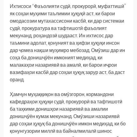
Ихтисоси “Фаъолияти судӣ, прокурорӣ, муфаттишӣ”
як соҳаи муҳими таълимии ҳуқуқӣ аст, ки барои
омодасозии мутахассисони касбӣ, ки дар системаи
судӣ, прокуратура ва тафтишотӣ фаъолият
мекунанд, роҳандозӣ шудааст. Ин ихтисос дар
таъмини адолат, қонуният ва ҳифзи ҳуқуқи инсон
дар ҷомеа нақши муҳимро мебозад. Омӯзиш дар ин
соҳа ба донишҷӯён имконият медиҳад, ки
малакаҳои назариявӣ ва амалӣ, ки барои иҷрои
вазифаҳои касбӣ дар соҳаи ҳуқуқ зарур аст, ба даст
оранд.
Ҳамчун муҳаққиқон ва омӯзгорон, кормандони
кафедраҳои ҳуқуқи судӣ, прокурорӣ ва тафтишотӣ
ба таҳкими донишҳои назариявӣ ва амалии
донишҷӯён кумак мекунанд. Омӯзиши назариявӣ
дар соҳаи ҳуқуқ ба донишҷӯён имкон медиҳад, ки бо
қонунгузории миллӣ ва байналмилалӣ шинос