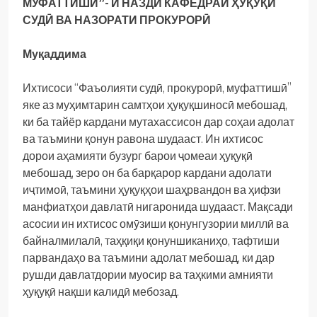
МУФАТТИШӢ”- И НАЗДИ КАФЕДРАИ ҲУҚУҚИ
СУДӢ ВА НАЗОРАТИ ПРОКУРОРӢ
Муқаддима
Ихтисоси “Фаъолияти судӣ, прокурорӣ, муфаттишӣ”
яке аз муҳимтарин самтҳои ҳуқуқшиносӣ мебошад,
ки ба тайёр кардани мутахассисон дар соҳаи адолат
ва таъмини қонун равона шудааст. Ин ихтисос
дорои аҳамияти бузург барои ҷомеаи ҳуқуқӣ
мебошад, зеро он ба барқарор кардани адолати
иҷтимоӣ, таъмини ҳуқуқҳои шаҳрвандон ва ҳифзи
манфиатҳои давлатӣ нигаронида шудааст. Мақсади
асосии ин ихтисос омӯзиши қонунгузории миллӣ ва
байналмилалӣ, таҳқиқи қонуншиканиҳо, тафтиши
парвандаҳо ва таъмини адолат мебошад, ки дар
рушди давлатдории муосир ва таҳкими амнияти
ҳуқуқӣ нақши калидӣ мебозад.