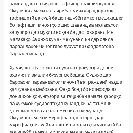
намоянд ва натиҷаҳои тафтишро таҳлил кунанд.
Омӯзиши амалӣ ва таҷрибаомӯзӣ дар идораҳои
тафтишотӣ ва судӣ ба донишҷӯён имкон медиҳад, ки
бо тафтиши ҷиноятҳо ошно шаванд ва малакаҳои
заруриро дар муҳити воқеӣ ба даст оваранд. Ин
малакаҳо ба онҳо кӯмак мекунанд, ки дар оянда
парвандаҳои ҷиноятиро дуруст ва боадолатона
баррасӣ кунанд.
Ҳамчунин, фаъолияти судӣ ва прокурорӣ дорои
аҳамияти амалии бузург мебошад. Судяҳо дар
баррасии парвандаҳои ҷиноятӣ ва гражданӣ нақши
ҳалкунанда мебозанд. Онҳо бояд бо истифода аз
донишҳои қонунгузорӣ ва таҷрибаи амалӣ, қарорҳо
ва ҳукмҳои судиро таҳия кунанд, ки ба таъмини
қонунмандӣ ва адолат мусоидат мекунанд.
Омӯзиши амалии мурофиавӣ, иштирок дар
мурофиаҳои судӣ ва тафтиши ҳолатҳои ҷиноятӣ ба
донишҷӯён имкон медиҳад, ки дар муҳити воқеӣ