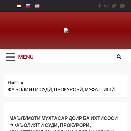
Skip
to
content
Юридический
Факальтет – ТНУ
MENU
Home
ФАЪОЛИЯТИ СУДӢ, ПРОКУРОРӢ, МУФАТТИШӢ
МАЪЛУМОТИ МУХТАСАР ДОИР БА ИХТИСОСИ
“ФАЪОЛИЯТИ СУДӢ, ПРОКУРОРӢ,