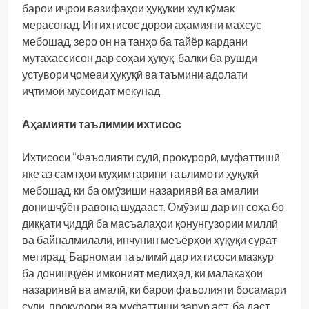
барои иҷрои вазифаҳои ҳуқуқии худ кӯмак
мерасонад. Ин ихтисос дорои аҳамияти махсус
мебошад, зеро он на танҳо ба тайёр кардани
мутахассисон дар соҳаи ҳуқуқ, балки ба рушди
устувори ҷомеаи ҳуқуқӣ ва таъмини адолати
иҷтимоӣ мусоидат мекунад.
Аҳамияти таълимии ихтисос
Ихтисоси “Фаъолияти судӣ, прокурорӣ, муфаттишӣ”
яке аз самтҳои муҳимтарини таълимоти ҳуқуқӣ
мебошад, ки ба омӯзиши назариявӣ ва амалии
донишҷӯён равона шудааст. Омӯзиш дар ин соҳа бо
диққати ҷиддӣ ба масъалаҳои қонунгузории миллӣ
ва байналмилалӣ, инчунин меъёрҳои ҳуқуқӣ сурат
мегирад. Барномаи таълимӣ дар ихтисоси мазкур
ба донишҷӯён имконият медиҳад, ки малакаҳои
назариявӣ ва амалӣ, ки барои фаъолияти босамари
судӣ, прокурорӣ ва муфаттишӣ зарур аст, ба даст