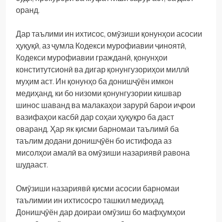
оранд.
Дар таълими ин ихтисос, омӯзиши қонунҳои асосии
ҳуқуқӣ, аз ҷумла Кодекси мурофиавии ҷиноятӣ,
Кодекси мурофиавии гражданӣ, қонунҳои
конститутсионӣ ва дигар қонунгузориҳои миллӣ
муҳим аст. Ин қонунҳо ба донишҷӯён имкон
медиҳанд, ки бо низоми қонунгузории кишвар
шинос шаванд ва малакаҳои зарурӣ барои иҷрои
вазифаҳои касбӣ дар соҳаи ҳуқуқро ба даст
оваранд. Ҳар як қисми барномаи таълимӣ ба
таълим додани донишҷӯён бо истифода аз
мисолҳои амалӣ ва омӯзиши назариявӣ равона
шудааст.
Омӯзиши назариявӣ қисми асосии барномаи
таълимии ин ихтисосро ташкил медиҳад.
Донишҷӯён дар доираи омӯзиш бо мафҳумҳои