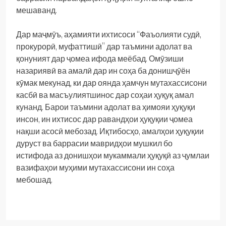
мешаванд.
Дар маҷмӯъ, аҳамияти ихтисоси “Фаъолияти судӣ,
прокурорӣ, муфаттишӣ” дар таъмини адолат ва
қонуният дар ҷомеа ифода меёбад. Омӯзиши
назариявӣ ва амалӣ дар ин соҳа ба донишҷӯён
кӯмак мекунад, ки дар оянда ҳамчун мутахассисони
касбӣ ва масъулиятшинос дар соҳаи ҳуқуқ амал
кунанд. Барои таъмини адолат ва ҳимояи ҳуқуқи
инсон, ин ихтисос дар равандҳои ҳуқуқии ҷомеа
нақши асосӣ мебозад. Иқтибосҳо, амалҳои ҳуқуқии
дуруст ва баррасии мавридҳои мушкил бо
истифода аз донишҳои мукаммали ҳуқуқӣ аз ҷумлаи
вазифаҳои муҳими мутахассисони ин соҳа
мебошад.