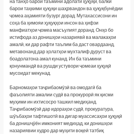
на танҳо барои таъмини адолати ҳуқуқӣ, балки
барои таҳкими ҳуқуқи шаҳрвандон ва ҳуқуқбунёдии
ҷомеа аҳамияти бузург дорад. Мутахассисони ин
соҳа ба ҳимояи ҳуқуқҳои инсон ва ҳифзи
манфиатҳои ҷомеа масъулият доранд. Онҳо бо
истифода аз донишҳои назариявӣ ва малакаҳои
амалӣ, ки дар рафти таълим ба даст овардаанд,
метавонанд дар ҳолатҳои мухталиф дуруст ва
боадолатона амал кунанд. Ин ба таъмини
қонунмандӣ ва рушди устувори ҷомеаи ҳуқуқӣ
мусоидат мекунад.
Барномаҳои таҷрибаомӯзӣ ва омодагӣ ба
фаъолияти амалии судӣ ва прокурорӣ як қисми
муҳими ин ихтисосро ташкил медиҳанд.
Таҷрибаомӯзӣ дар идораҳои судӣ, прокуратура,
шӯъбаҳои тафтишотӣ ва дигар муассисаҳои ҳуқуқӣ
ба донишҷӯён имконият медиҳад, ки донишҳои
назариявии худро дар муҳити воқеӣ татбиқ