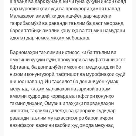
шаванд ва дарк кунанд, ки чӣ гуна ҳуқуқи инсон бояд
дар мурофиаҳои судӣ ва прокурорӣ ҳимоя шавад.
Малакаҳои амалӣ, ки донишҷӯён дар ҷараёни
таҷрибаомӯзӣ ва раванди таълим ба даст меоранд,
барои татбиқи амалии қонунҳо ва таъмин намудани
адолат дар ҷомеа муҳим мебошанд.
Барномаҳои таълимии ихтисос, ки ба таълим ва
омӯзиши ҳуқуқи судӣ, прокурорӣ ва муфаттишӣ асос
ёфтаанд, ба донишҷӯён имконият медиҳанд, ки бо
низоми қонунгузорӣ, тафтишот ва мурофиаҳои судӣ
шинос шаванд. Ин таҳсилот ба донишҷӯён кӯмак
мекунад, ки ҳам малакаҳои назариявӣ ва ҳам
амалии худро дар коркард ва тафсири қонунҳо
такмил диҳанд. Омӯзиши таҳқиқи парвандаҳои
ҷиноятӣ, таҳлили далелҳо ва қарорҳои судӣ дар
раванди таълим мутахассисонро барои иҷрои
вазифаҳои вазнини касбии худ омода мекунад.