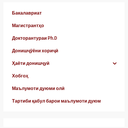
Бакалавриат
Магистрантҳо
Докторантураи Ph.D
Донишҷӯёни хориҷӣ
Ҳаёти донишҷуӣ
Хобгоҳ
Маълумоти дуюми олӣ
Тартиби қабул барои маълумоти дуюм