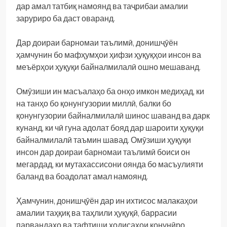
дар амал татбиқ намоянд ва таҷрибаи амалии
заруриро ба даст оваранд.
Дар доираи барномаи таълимӣ, донишҷӯён
ҳамчунин бо мафҳумҳои ҳифзи ҳуқуқҳои инсон ва
меъёрҳои ҳуқуқи байналмилалӣ ошно мешаванд.
Омӯзиши ин масъалаҳо ба онҳо имкон медиҳад, ки
на танҳо бо қонунгузории миллӣ, балки бо
қонунгузории байналмилалӣ шинос шаванд ва дарк
кунанд, ки чӣ гуна адолат бояд дар шароити ҳуқуқи
байналмилалӣ таъмин шавад. Омӯзиши ҳуқуқи
инсон дар доираи барномаи таълимӣ боиси он
мегардад, ки мутахассисони оянда бо масъулияти
баланд ва боадолат амал намоянд.
Ҳамчунин, донишҷӯён дар ин ихтисос малакаҳои
амалии таҳқиқ ва таҳлили ҳуқуқӣ, баррасии
парвандаҳо ва тафтиши ҳодисаҳои қонунӣро