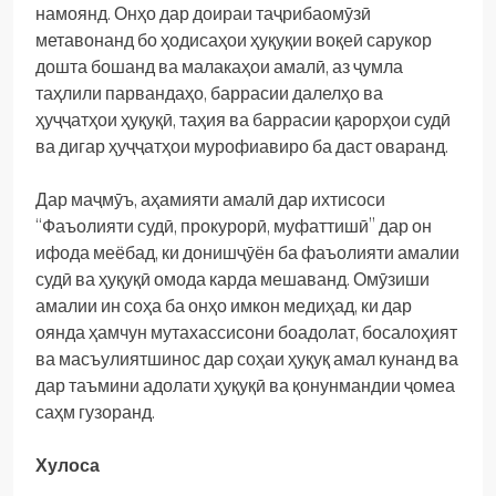
намоянд. Онҳо дар доираи таҷрибаомӯзӣ
метавонанд бо ҳодисаҳои ҳуқуқии воқеӣ сарукор
дошта бошанд ва малакаҳои амалӣ, аз ҷумла
таҳлили парвандаҳо, баррасии далелҳо ва
ҳуҷҷатҳои ҳуқуқӣ, таҳия ва баррасии қарорҳои судӣ
ва дигар ҳуҷҷатҳои мурофиавиро ба даст оваранд.
Дар маҷмӯъ, аҳамияти амалӣ дар ихтисоси
“Фаъолияти судӣ, прокурорӣ, муфаттишӣ” дар он
ифода меёбад, ки донишҷӯён ба фаъолияти амалии
судӣ ва ҳуқуқӣ омода карда мешаванд. Омӯзиши
амалии ин соҳа ба онҳо имкон медиҳад, ки дар
оянда ҳамчун мутахассисони боадолат, босалоҳият
ва масъулиятшинос дар соҳаи ҳуқуқ амал кунанд ва
дар таъмини адолати ҳуқуқӣ ва қонунмандии ҷомеа
саҳм гузоранд.
Хулоса