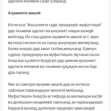
адолати иҷтимоӣ саҳм гузоранд.
Аҳамияти амалӣ
Ихтисоси “Фаъолияти судӣ, прокурорӣ, муфаттишӣ”
дар таъмини адолат ва қонуният нақши калидӣ
мебозад. Ин соҳа дорои аҳамияти амалӣ аст, зеро
мутахассисони он на танҳо қонунҳоро меомӯзанд,
балки онҳоро дар амал татбиқ мекунанд. Ҳамчун
судяҳо, прокурорҳо ва муфаттишон, мутахассисон
бояд масъулияти бузургро дар ҳимояи қонуният,
адолати иҷтимоӣ ва таъмини ҳуқуқҳои инсон бар
дӯш гиранд.
Яке аз самтҳои муҳими амалӣ дар ин ихтисос
тафтиши парвандаҳои ҷиноятӣ мебошад.
Муфаттишон бояд бо истифода аз малакаҳои касбӣ
ва донишҳои назариявӣ тавонанд, ки парвандаҳоро
баррасӣ кунанд, далелҳои заруриро ҷамъоварӣ