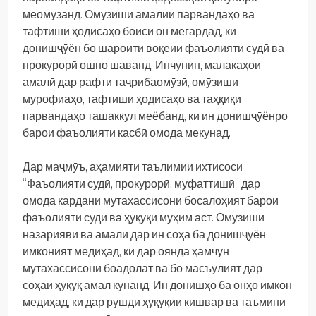
меомӯзанд. Омӯзиши амалии парвандаҳо ва
тафтиши ҳодисаҳо боиси он мегардад, ки
донишҷӯён бо шароити воқеии фаъолияти судӣ ва
прокурорӣ ошно шаванд. Инчунин, малакаҳои
амалӣ дар рафти таҷрибаомӯзӣ, омӯзиши
мурофиаҳо, тафтиши ҳодисаҳо ва таҳқиқи
парвандаҳо ташаккул меёбанд, ки ин донишҷӯёнро
барои фаъолияти касбӣ омода мекунад.
Дар маҷмӯъ, аҳамияти таълимии ихтисоси
“Фаъолияти судӣ, прокурорӣ, муфаттишӣ” дар
омода кардани мутахассисони босалоҳият барои
фаъолияти судӣ ва ҳуқуқӣ муҳим аст. Омӯзиши
назариявӣ ва амалӣ дар ин соҳа ба донишҷӯён
имконият медиҳад, ки дар оянда ҳамчун
мутахассисони боадолат ва бо масъулият дар
соҳаи ҳуқуқ амал кунанд. Ин донишҳо ба онҳо имкон
медиҳад, ки дар рушди ҳуқуқии кишвар ва таъмини