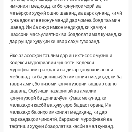
имконият медиҳад, ки бо қонунҳои ҷорӣ ва
меъёрҳои ҳуқуқӣ ошно шаванд ва дарк кунанд, ки чӣ
гуна адолат ва қонунмандӣ дар ҷомеа бояд таъмин
шавад. Ин ба онҳо имкон медиҳад, ки ҳамчун
шахсони масъулиятнок ва боадолат амал кунанд, ки
дар рушди ҳуқуқии кишвар саҳм гузоранд.
Яке аз асосҳои таълим дар ин ихтисос омӯзиши
Кодекси мурофиавии ҷиноятӣ, Кодекси
мурофиавии гражданӣ ва дигар қонунҳои асосӣ
мебошад, ки ба донишҷӯён имконият медиҳад, ки ба
таври амиқ бо низоми қонунгузории кишвар ошно
шаванд. Омӯзиши назариявӣ ва амалии
қонунгузорӣ ба донишҷӯён кӯмак мекунад, ки
малакаҳои касбӣ ва ҳуқуқиро ба даст оранд. Ин
малакаҳо ба онҳо имконият медиҳанд, ки дар
парвандаҳои ҷиноятӣ, баррасии мурофиавӣ ва
тафтиши ҳуқуқӣ боадолат ва касбӣ амал кунанд.