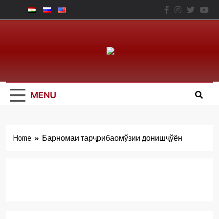
Skip
to
content
Юридический
Факальтет – ТНУ
MENU
Home
Барномаи тарҷрибаомўзии донишҷўён