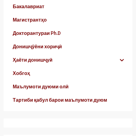
Бакалавриат
Магистрантҳо
Докторантураи Ph.D
Донишҷӯёни хориҷӣ
Ҳаёти донишҷуӣ
Хобгоҳ
Маълумоти дуюми олӣ
Тартиби қабул барои маълумоти дуюм