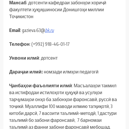
Мансаб
: дотсенти кафедраи забонҳои хориҷӣ
факултети ҳуқуқшиносии Донишгоҳи миллии
Тоҷикистон
Email
: gazieva.63@
bk.ru
Телефон
: (+992) 918-46-01-17
Унвони
илмӣ
: дотсент
Дараҷ
аи
илмӣ
:
номзади илмҳои педагогӣ
Ҷ
анба
ҳ
ои
фаъолияти
илмӣ
: Масъалаҳои такмил
ва истифодаи истилоҳоти ҳуқуқӣ ва усулҳои
тарҷумаҳои онҳо ба забонҳои фаронсавӣ, руссӣ ва
тоҷикӣ. Муаллифи 100 маводи илмию татқиқотӣ, 3
китоби дарсӣ, 7 васоити таълимӣ-методӣ, 1 дастури
таълимӣ бо забони фаронсавӣ, 7 барномаи
таълимӣ аз фанни забони фаронсавӣ мебошад.