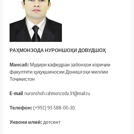
РА
Ҳ
МОНЗОДА НУРОНШО
Ҳ
И ДОВУДШО
Ҳ
Мансаб:
Мудири кафедраи забонҳои хориҷии
факултети ҳуқуқшиносии Донишгоҳи миллии
Тоҷикистон
E-mail
: nuronshoh.rahmonzoda.91@mail.ru
Телефон:
(+992) 93-588-00-30.
Унвони илм
ӣ:
дотсент