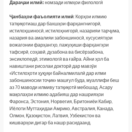
Дараҷаи илмӣ:
номзади илмҳои филологӣ
Ҷанбаҳои фаъолияти илмӣ
: Корҳои илмию
татқиқотиаш дар бахшҳои фарҳангнигорӣ,
истилоҳшиносӣ, истилоҳнигорӣ, назарияи тарҷума,
назария ва амалияи забоншиносӣ, хусусиятҳои
вожагонии фарҳангҳо, пажуҳиши фарҳангҳои
тафсирӣ, соҳавӣ, дузабона ва бисёрзабона,
энсиклопедӣ, этимологӣ ва ғайра. Айни ҳол ба
навиштани рисолаи докторӣ дар мавзӯи
«Истилоҳоти ҳуқуқи байналмилалӣ дар илми
забоншиносии тоҷик» машғул буда, муаллифи беш
аз 70 маводи илмиву татқиқотӣ мебошад. Асару
мақолаҳои илмию адабияш дар нашрияҳои
Фаронса, Эстония, Норвегия, Бритониёи Кабир,
Иёлоти Муттаҳидаи Амрико, Австралия, Канада,
Олмон, Қазоқистон, Латвия, Узбекистон ва
кишварҳои дигар ба нашр расидаанд.