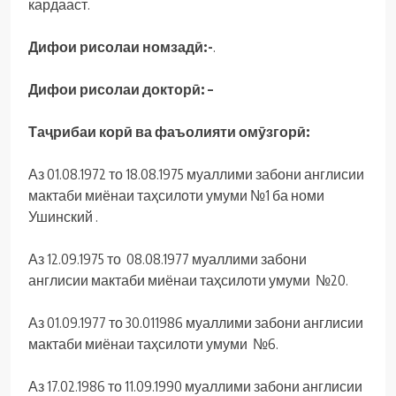
кардааст.
Дифои рисолаи номзадӣ:-
.
Дифои рисолаи докторӣ: –
Таҷ
рибаи
кор
ӣ
ва
фаъолияти
ом
ӯ
згор
ӣ:
Аз 01.08.1972 то 18.08.1975 муаллими забони англисии
мактаби миёнаи таҳсилоти умуми №1 ба номи
Ушинский .
Аз 12.09.1975 то 08.08.1977 муаллими забони
англисии мактаби миёнаи таҳсилоти умуми №20.
Аз 01.09.1977 то 30.011986 муаллими забони англисии
мактаби миёнаи таҳсилоти умуми №6.
Аз 17.02.1986 то 11.09.1990 муаллими забони англисии