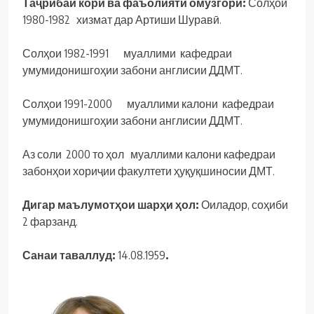
Таҷ
рибаи
кор
ӣ
ва
фаъолияти
ом
ӯ
згор
ӣ:
Солҳои
1980-1982 хизмат дар Артиши Шуравӣ.
Солҳои 1982-1991 муаллими кафедраи
умумидонишгоҳии забони англисии ДДМТ.
Солҳои 1991-2000 муаллими калони кафедраи
умумидонишгоҳии забони англисии ДДМТ.
Аз соли 2000 то ҳол муаллими калони кафедраи
забонҳои хориҷии факултети ҳуқуқшиносии ДМТ.
Дигар маълумотҳ
ои
шар
ҳ
и
ҳ
ол
:
Оиладор, соҳиби
2 фарзанд.
Санаи таваллуд:
14.08.1959
.