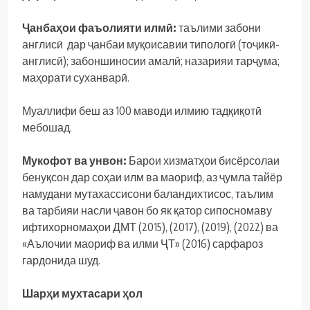
Ҷанбаҳои фаъолияти илмӣ:
таълими забони
англисӣ дар ҷанбаи муқоисавии типологӣ (тоҷикӣ-
англисӣ); забоншиносии амалӣ; назарияи тарҷума;
маҳорати суханварӣ.
Муаллифи беш аз 100 маводи илмию тадқиқотӣ
мебошад.
Мукофот ва унвон:
Барои хизматҳои бисёрсолаи
бенуқсон дар соҳаи илм ва маориф, аз ҷумла тайёр
намудани мутахассисони баландихтисос, таълим
ва тарбияи насли ҷавон бо як қатор сипосномаву
ифтихорномаҳои ДМТ (2015), (2017), (2019), (2022) ва
«Аълочии маориф ва илми ҶТ» (2016) сарфароз
гардонида шуд.
Шарҳи мухтасари ҳол