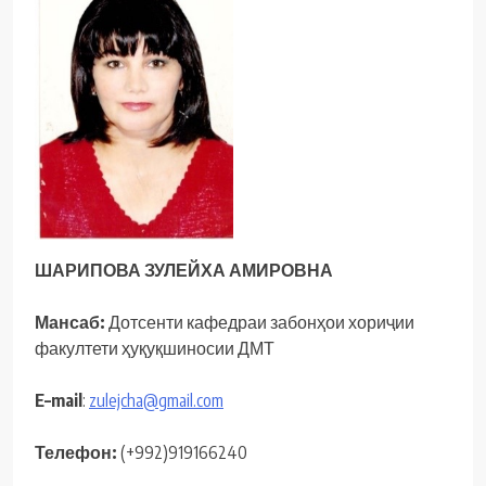
ШАРИПОВА ЗУЛЕЙХА АМИРОВНА
Мансаб:
Дотсенти кафедраи забонҳои хориҷии
факултети ҳуқуқшиносии ДМТ
E
–
mail
:
zulejcha@gmail.com
Телефон
:
(+992)919166240