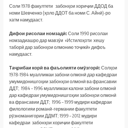
Соли 1978 факултети забонҳои хориҷии ДДОД ба
номи Шевченко (ҳоло ДДОТ ба номи С. Айнӣ)-ро
хатм намудааст.
Дифои рисолаи номзад
ӣ
:
Соли 1990 рисолаи
номзадиашро дар мавзӯи «Истилоҳоти хешу
таборӣ дар забонҳои олмонию тоҷикӣ» дифоъ
намудааст.
Та
ҷ
рибаи кор
ӣ
ва фаъолияти ом
ӯ
згор
ӣ
:
Солҳои
1978-1984 муаллимаи забони олмонӣ дар кафедраи
умумидонишгоҳии забонҳои олмонӣ ва франсавии
ДДТ; 1984 – 1996 муаллимаи калони забони олмонӣ
дар кафедраи умумидонишгоҳии забонҳои олмонӣ
ва франсавии ДДТ; 1996 – 1999 мудири кафедраи
филологияи романӣ-германии факултети
рӯзноманигории ДДМТ; 1999 – 2012 мудири
кафедраи забонҳои хориҷии факултети