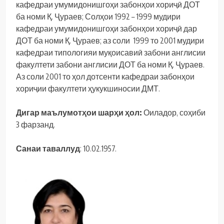
кафедраи умумидонишгоҳи забонҳои хориҷӣ ДОТ
ба номи Қ. Ҷураев; Солҳои 1992 – 1999 мудири
кафедраи умумидонишгоҳи забонҳои хориҷӣ дар
ДОТ ба номи Қ. Ҷураев; аз соли 1999 то 2001 мудири
кафедраи типологияи муқоисавиӣ забони англисии
факултети забони англисии ДОТ ба номи Қ. Ҷураев.
Аз соли 2001 то ҳол дотсенти кафедраи забонҳои
хориҷии факултети ҳукукшиносии ДМТ.
Дигар маълумотҳ
ои
шар
ҳ
и
ҳ
ол
:
Оиладор, соҳиби
3 фарзанд.
Санаи таваллуд
: 10.02.1957.