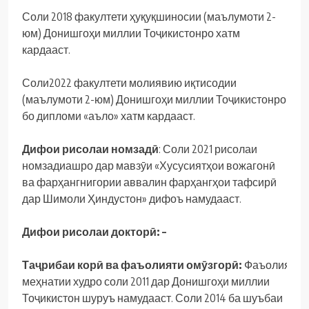
Соли 2018 факултети ҳуқуқшиносии (маълумоти 2-
юм) Донишгоҳи миллии Тоҷикистонро хатм
кардааст.
Соли2022 факултети молиявию иқтисодии
(маълумоти 2-юм) Донишгоҳи миллии Тоҷикистонро
бо дипломи «аъло» хатм кардааст.
Дифои рисолаи номзад
ӣ
: Соли 2021 рисолаи
номзадиашро дар мавзӯи «Хусусиятҳои вожагонӣ
ва фарҳангнигории аввалин фарҳангҳои тафсирӣ
дар Шимоли Ҳиндустон» дифоъ намудааст.
Дифои рисолаи доктор
ӣ
: –
Та
ҷ
рибаи
кор
ӣ
ва
фаъолияти
ом
ӯ
згор
ӣ
:
Фаъолияти
меҳнатии худро соли 2011 дар Донишгоҳи миллии
Тоҷикистон шуруъ намудааст. Соли 2014 ба шуъбаи