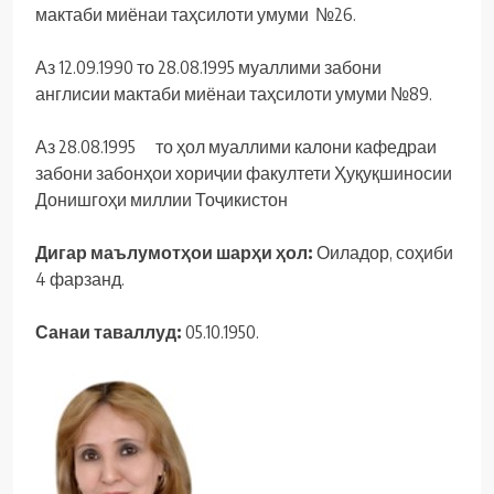
мактаби миёнаи таҳсилоти умуми №26.
Аз 12.09.1990 то 28.08.1995 муаллими забони
англисии мактаби миёнаи таҳсилоти умуми №89.
Аз 28.08.1995 то ҳол
муаллими калони кафедраи
забони забонҳои хориҷии факултети Ҳуқуқшиносии
Донишгоҳи миллии Тоҷикистон
Дигар маълумотҳ
ои
шар
ҳ
и
ҳ
ол
:
Оиладор, соҳиби
4 фарзанд.
Санаи таваллуд:
05.10.1950.