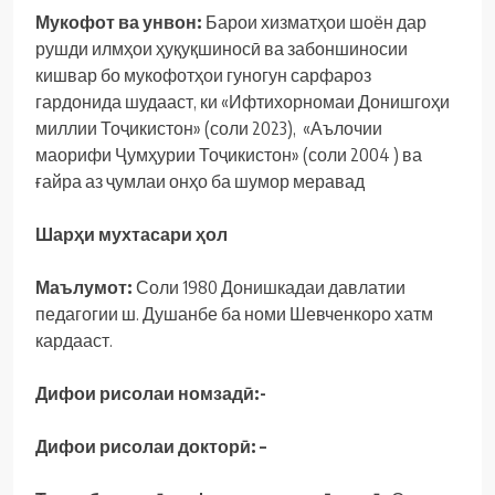
Мукофот ва унвон:
Барои хизматҳои шоён дар
рушди илмҳои ҳуқуқшиносӣ ва забоншиносии
кишвар бо мукофотҳои гуногун сарфароз
гардонида шудааст, ки «Ифтихорномаи Донишгоҳи
миллии Тоҷикистон» (соли 2023), «Аълочии
маорифи Ҷумҳурии Тоҷикистон» (соли 2004 ) ва
ғайра аз ҷумлаи онҳо ба шумор меравад
Шарҳ
и
мухтасари
ҳ
ол
Маълумот:
Соли 1980 Донишкадаи давлатии
педагогии ш. Душанбе ба номи Шевченкоро хатм
кардааст.
Дифои рисолаи номзадӣ:-
Дифои рисолаи докторӣ: –