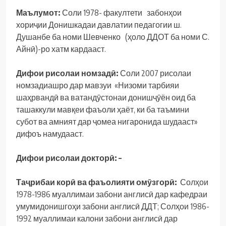
Маълумот:
Соли 1978- факултети забонҳои
хориҷии Донишкадаи давлатии педагогии ш.
Душанбе ба номи Шевченко (ҳоло ДДОТ ба номи С.
Айнӣ)-ро хатм кардааст.
Дифои рисолаи номзадӣ:
Соли 2007 рисолаи
номзадиашро дар мавзуи «Низоми тарбияи
шаҳрвандӣ ва ватандӯстонаи донишҷӯён оид ба
ташаккули мавқеи фаъоли ҳаёт, ки ба таъмини
субот ва амният дар ҷомеа нигаронида шудааст»
дифоъ намудааст.
Дифои рисолаи докторӣ: –
Та
ҷ
рибаи
кор
ӣ
ва фаъолияти ом
ӯ
згор
ӣ
:
Солҳои
1978-1986 муаллимаи забони англисӣ дар кафедраи
умумидонишгоҳи забони англисӣ ДДТ; Солҳои 1986-
1992 муаллимаи калони забони англисӣ дар