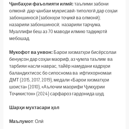
Ҷанбаҳои фаъолияти илмӣ:
таълими забони
олмонӣ дар ҷанбаи муқоисавӣ-типологӣ дар соҳаи
забоншиносӣ (забонҳои тоҷикӣ ва олмонӣ);
назарияи забоншиносӣ; назарияи тарҷума.
Муаллифи беш аз 70 маводи илмию тадқиқотӣ
мебошад.
Мукофот ва унвон:
Барои хизматҳои бисёрсолаи
бенуқсон дар соҳаи маориф, аз ҷумла таълим ва
тарбияи насли наврас, тайёр намудани кадрҳои
баландихтисос бо сипоснома ва ифтихорномаи
ДМТ (2015, 2017, 2019), медали «Барои хизматҳои
шоиста» (2010), «Аълочии маорифи Ҷумҳурии
Тоҷикистон» (2024) сарфароз гардонида шуд.
Шарҳи мухтасари ҳол
Маълумот
: Олӣ