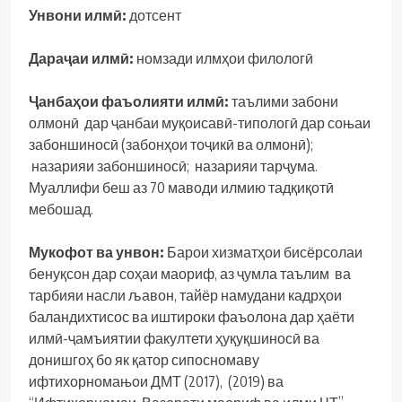
Унвони илм
ӣ
:
дотсент
Дара
ҷ
аи илм
ӣ
:
номзади илмҳои филологӣ
Ҷ
анба
ҳ
ои фаъолияти илм
ӣ
:
таълими забони
олмонӣ дар ҷанбаи муқоисавӣ-типологӣ дар соњаи
забоншиносӣ (забонҳои тоҷикӣ ва олмонӣ);
назарияи забоншиносӣ; назарияи тарҷума.
Муаллифи беш аз 70 маводи илмию тадқиқотӣ
мебошад.
Мукофот ва унвон:
Барои хизматҳои бисёрсолаи
бенуқсон дар соҳаи маориф, аз ҷумла таълим ва
тарбияи насли љавон, тайёр намудани кадрҳои
баландихтисос ва иштироки фаъолона дар ҳаёти
илмӣ-ҷамъиятии факултети ҳуқуқшиносӣ ва
донишгоҳ бо як қатор сипосномаву
ифтихорномањои ДМТ (2017), (2019) ва