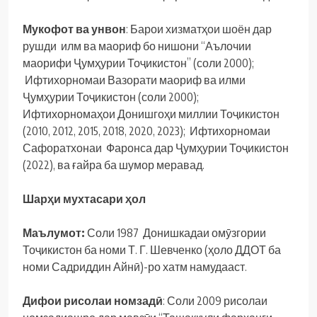
Мукофот
ва
унвон
: Барои хизматҳои шоён дар
рушди илм ва маориф бо нишони “Аълочии
маорифи Ҷумҳурии Тоҷикистон” (соли 2000);
Ифтихорномаи Вазорати маориф ва илми
Ҷумҳурии Тоҷикистон (соли 2000);
Ифтихорномаҳои Донишгоҳи миллии Тоҷикистон
(2010, 2012, 2015, 2018, 2020, 2023); Ифтихорномаи
Сафоратхонаи Фаронса дар Ҷумҳурии Тоҷикистон
(2022), ва ғайра ба шумор меравад.
Шарҳ
и
мухтасари
ҳ
ол
Маълумот
:
Соли 1987 Донишкадаи омӯзгории
Тоҷикистон ба номи Т. Г. Шевченко (ҳоло ДДОТ ба
номи Садриддин Айнӣ)-ро хатм намудааст.
Дифои
рисолаи
номзадӣ
: Соли 2009 рисолаи