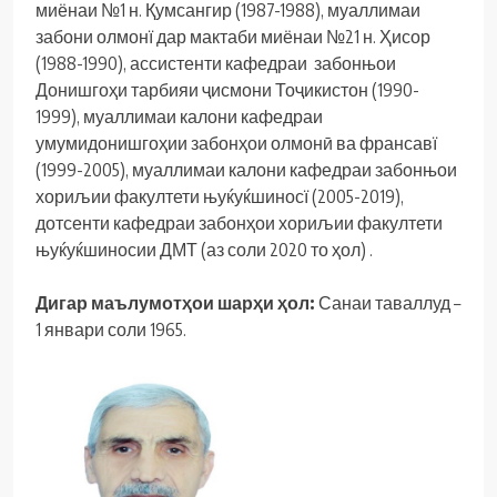
миёнаи №1 н. Қумсангир (1987-1988), муаллимаи
забони олмонї дар мактаби миёнаи №21 н. Ҳисор
(1988-1990), ассистенти кафедраи забонњои
Донишгоҳи тарбияи ҷисмони Тоҷикистон (1990-
1999), муаллимаи калони кафедраи
умумидонишгоҳии забонҳои олмонӣ ва франсавї
(1999-2005), муаллимаи калони кафедраи забонњои
хориљии факултети њуќуќшиносї (2005-2019),
дотсенти кафедраи забонҳои хориљии факултети
њуќуќшиносии ДМТ (аз соли 2020 то ҳол) .
Дигар маълумот
ҳ
ои шар
ҳ
и
ҳ
ол:
Санаи таваллуд –
1 январи соли 1965.