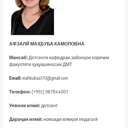
АФЗАЛӢ
МА
Ҳ
БУБА
КАМОЛОВНА
Мансаб:
Дотсенти кафедраи забонҳои хориҷии
факултети ҳуқуқшиносии ДМТ
Email
:
mahbubaa170@gmail.com
Телефон
:
(+992) 987844007
Унвони
илмӣ
:
дотсент
Дараҷ
аи
илмӣ
:
номзади илмҳои педагогӣ