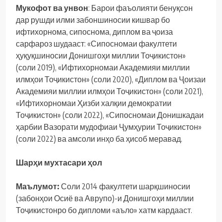
Мукофот ва унвон
: Барои фаъолияти бенуқсон
дар рушди илми забоншиносии кишвар бо
ифтихорнома, сипоснома, диплом ва ҷоиза
сарфароз шудааст: «Сипосномаи факултети
ҳуқуқшиносии Донишгоҳи миллии Тоҷикистон»
(соли 2019), «Ифтихорномаи Академияи миллии
илмҳои Тоҷикистон» (соли 2020), «Диплом ва Ҷоизаи
Академияи миллии илмҳои Тоҷикистон» (соли 2021),
«Ифтихорномаи Ҳизби халқии демократии
Тоҷикистон» (соли 2022), «Сипосномаи Донишкадаи
ҳарбии Вазорати мудофиаи Ҷумҳурии Тоҷикистон»
(соли 2022) ва амсоли инҳо ба ҳисоб меравад.
Шарҳи мухтасари ҳол
Маълумот:
Соли 2014 факултети шарқшиносии
(забонҳои Осиё ва Аврупо)-и Донишгоҳи миллии
Тоҷикистонро бо дипломи «аъло» хатм кардааст.