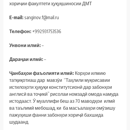
хориҷии факултети ҳуқуқшиносии ДМТ
E-mail:
sanginov.f@mail.ru
Телефон:
+992931753536
Унвони илмӣ:
–
Дараҷ
аи
илм
ӣ:
–
Ҷ
анба
ҳ
ои
фаъолияти илм
ӣ
:
Корҳои илмию
татқиқотиаш дар мавзӯи “Таҳлили муқоисавии
истилоҳоти ҳуқуқи конститутсионӣ дар забонҳои
англисӣ ва тоҷикӣ” рисолаи номзадӣ омода намуда
истодааст. Ӯ муаллифи беш аз 70 маводҳои илмӣ
ва таълимӣ мебошад, ки ба масъалаҳои омӯзишу
пажуҳиши фанни забонҳои хориҷӣ бахшида
шудаанд.