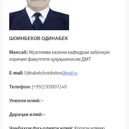
ШОИНБЕКОВ ОДИНАБЕК
Мансаб:
Муаллими калони кафедраи забонҳои
хориҷии факултети ҳуқуқшиносии ДМТ
E
–
mail
:
Odinabekshoinbekov
@mail.ru
Телефон:
(+992) 931007240
Унвони илмӣ:
–
Дараҷ
аи
илм
ӣ:
–
Ҷ
анба
ҳ
ои
фаъолияти илмӣ:
Корҳои илмию