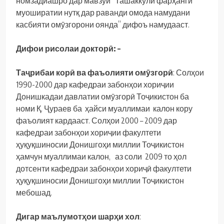
номзадиашро дар мавзӯи “Ташаккули фарҳанги
муоширатии нутқ дар раванди омода намудани
касбияти омӯзгорони оянда” дифоъ намудааст.
Дифои рисолаи докторӣ: –
Таҷ
рибаи
корӣ ва фаъолияти омӯ
згор
ӣ
: Солҳои
1990-2000 дар кафедраи забонҳои хориҷии
Донишкадаи давлатии омӯзгорӣ Тоҷикистон ба
номи Қ. Ҷураев ба ҳайси муаллимаи калон кору
фаъолият кардааст. Солҳои 2000 – 2009 дар
кафедраи забонҳои хориҷии факултети
ҳуқуқшиносии Донишгоҳи миллии Тоҷикистон
ҳамчун муаллимаи калон, аз соли 2009 то ҳол
дотсенти кафедраи забонҳои хориҷӣ факултети
ҳуқуқшиносии Донишгоҳи миллии Тоҷикистон
мебошад.
Дигар
маълумотҳ
ои
шарҳ
и
хол
: