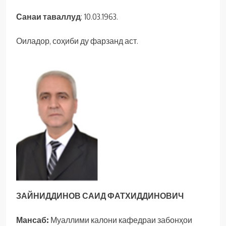
Санаи таваллуд
: 10.03.1963.
Оиладор, соҳиби ду фарзанд аст.
ЗАЙНИДДИНОВ САИД ФАТХИДДИНОВИЧ
Мансаб:
Муаллими калони кафедраи забонҳои