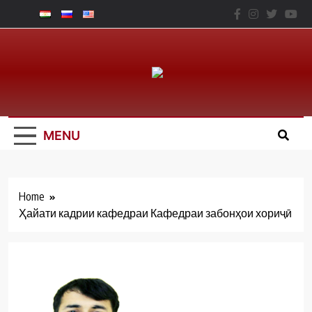
Skip
to
content
Юридический
Факальтет – ТНУ
MENU
Home
Ҳайати кадрии кафедраи Кафедраи забонҳои хориҷӣ