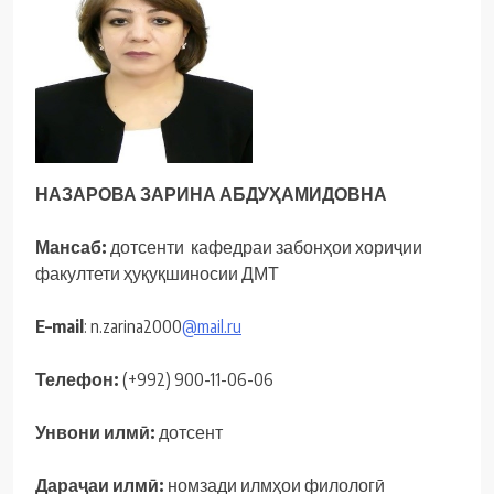
НАЗАРОВА ЗАРИНА АБДУҲАМИДОВНА
Мансаб:
дотсенти кафедраи забонҳои хориҷии
факултети ҳуқуқшиносии ДМТ
E
–
mail
: n.zarina2000
@mail.ru
Телефон
:
(+992) 900-11-06-06
Унвони
илмӣ
:
дотсент
Дараҷаи
илмӣ
:
номзади илмҳои филологӣ