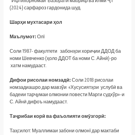
“Ифтихорномаи Вазорати маориф ва илми ҶТ”
(2024) сарфароз гардонида шуд.
Шар
ҳ
и мухтасари
ҳ
ол
Маълумот:
Олї
Соли 1987- факултети забонҳои хориҷии ДДОД ба
номи Шевченко (ҳоло ДДОТ ба номи С. Айнӣ)-ро
хатм намудааст.
Дифои рисолаи номзад
ӣ
:
Соли 2018 рисолаи
номзадиашро дар мавзўи «Хусусиятҳои услубӣ ва
бадеии тарҷумаи олмонии повести Марги судхўр»-и
С. Айнӣ дифоъ намудааст.
Та
ҷ
рибаи кор
ӣ
ва фаъолияти ом
ӯ
згор
ӣ
:
Таҳсилот: Муаллимаи забони олмонї дар мактаби