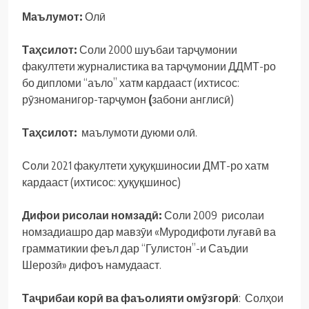
Маълумот:
Олӣ
Таҳсилот:
Соли 2000 шуъбаи тарҷумонии
факултети журналистика ва тарҷумонии ДДМТ-ро
бо дипломи “аъло” хатм кардааст (ихтисос:
рӯзноманигор-тарҷумон
(
забони англисӣ)
Таҳсилот:
маълумоти дуюми олӣ.
Соли 2021 факултети ҳуқуқшиносии ДМТ-ро хатм
кардааст (ихтисос: ҳуқуқшинос)
Дифои рисолаи номзадӣ:
Соли 2009 рисолаи
номзадиашро дар мавзӯи «Муродифоти луғавӣ ва
грамматикии феъл дар “Гулистон”-и Саъдии
Шерозӣ» дифоъ намудааст.
Таҷрибаи корӣ ва фаъолияти омӯзгорӣ
: Солҳои