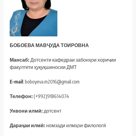
БОБОЕВА МАВҶУДА ТОИРОВНА
Мансаб:
Дотсенти кафедраи забонҳои хориҷии
факултети ҳуқуқшиносии ДМТ
E
–
mail
: boboyeva.m2016@gmail.com
Телефон
:
(+992)918614074
Унвони
илмӣ
:
дотсент
Дараҷаи
илмӣ
:
номзади илмҳои филологӣ