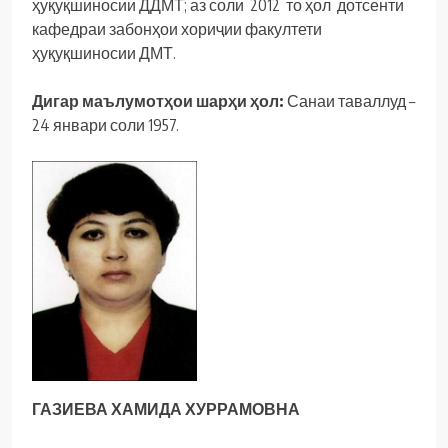
ҳуқуқшиносии ДДМТ; аз соли 2012 то ҳол дотсенти
кафедраи забонҳои хориҷии факултети
ҳуқуқшиносии ДМТ.
Дигар маълумотҳои шарҳи ҳол:
Санаи таваллуд –
24 январи соли 1957.
ГАЗИЕВА ХАМИДА ХУРРАМОВНА