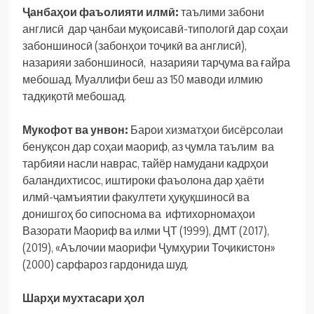
Ҷ
анба
ҳ
ои
фаъолияти
илм
ӣ:
таълими забони
англисӣ дар ҷанбаи муқоисавӣ-типологӣ дар соҳаи
забоншиносӣ (забонҳои тоҷикӣ ва англисӣ),
назарияи забоншиносӣ, назарияи тарҷума ва ғайра
мебошад. Муаллифи беш аз 150 маводи илмию
тадқиқотӣ мебошад.
Мукофот ва унвон:
Барои хизматҳои бисёрсолаи
бенуқсон дар соҳаи маориф, аз ҷумла таълим ва
тарбияи насли наврас, тайёр намудани кадрҳои
баландихтисос, иштироки фаъолона дар ҳаёти
илмӣ-ҷамъиятии факултети ҳуқуқшиносӣ ва
донишгоҳ бо сипоснома ва ифтихорномаҳои
Вазорати Маориф ва илми ҶТ (1999), ДМТ (2017),
(2019), «Аълочии маорифи Ҷумҳурии Тоҷикистон»
(2000) сарфароз гардонида шуд.
Шарҳ
и
мухтасари
ҳ
ол