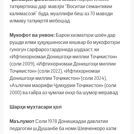
татқиқотиаш дар мавзӯи “Воситаи семантикии
калимасозӣ” буда, муаллифи беш аз 70 маводи
илмиву татқиқотӣ мебошад.
Мукофот ва унвон:
Барои хизматҳои шоён дар
рушди илми ҳуқуқшиносии кишвар бо мукофотҳои
гуногун сарфароз гардонида шудааст, ки
«Ифтихорномаи Донишгоҳи миллии Тоҷикистон»
(соли 2009), «Ифтихорномаи Донишгоҳи миллии
Тоҷикистон» (соли 2022), «Ифтихорномаи
Донишгоҳи миллии Тоҷикистон» (соли 2024),
«Аълочии маорифи Ҷумҳурии Тоҷикистон» (соли
2000) ва ғайра аз ҷумлаи онҳо ба шумор меравад
Шарҳ
и
мухтасари
ҳ
ол
Маълумот
Соли 1978 Донишкадаи давлатии
педагогии ш.Душанбе ба номи Шевченкоро хатм