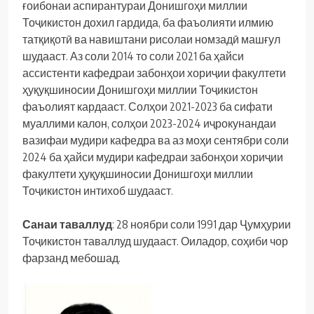
ғоибонаи аспирантураи Донишгоҳи миллии
Тоҷикистон дохил гардида, ба фаъолияти илмию
татқиқотӣ ва навиштани рисолаи номзадӣ машғул
шудааст. Аз соли 2014 то соли 2021 ба ҳайси
ассистенти кафедраи забонҳои хориҷии факултети
ҳуқуқшиносии Донишгоҳи миллии Тоҷикистон
фаъолият кардааст. Солҳои 2021-2023 ба сифати
муаллими калон, солҳои 2023-2024 иҷрокунандаи
вазифаи мудири кафедра ва аз моҳи сентябри соли
2024 ба ҳайси мудири кафедраи забонҳои хориҷии
факултети ҳуқуқшиносии Донишгоҳи миллии
Тоҷикистон интихоб шудааст.
Санаи таваллуд
: 28 ноябри соли 1991 дар Ҷумҳурии
Тоҷикистон таваллуд шудааст. Оиладор, соҳиби чор
фарзанд мебошад.