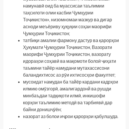
намунавӣ оид ба муассисаи таълимии
таҳсилоти олии касбии Ҷумҳурии
Тоҷикистон», низомномаи мазкур ва дигар
асноди меъёриву ҳуқуқии соҳаи маорифи
Ҷумҳурии Тоҷикистон;
татбиқи амалии фармону дастур ва қарорҳои
Ҳукумати Ҷумҳурии Тоҷикистон, Вазорати
маорифи Ҷумҳурии Тоҷикистон, вазорату
идораҳои соҳавӣ ва мақомоти болоӣ ҷиҳати
таъмини тайёр намудани мутахассисони
баландихтисос аз рӯи ихтисосҳои факултет;
мусоидат намудан ба тайёр кардани кадрҳои
илмию омӯзгорӣ, амалигардонй ва рушди
минбаъдаи тадқиқоти илмӣ, инкишофи
корҳои таълимию методӣ ва тарбиявӣ дар
байни донишҷӯён;
назорат аз болои иҷрои қарорҳои қабулшуда.