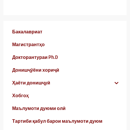
Бакалавриат
Магистрантҳо
Докторантураи Ph.D
Донишҷӯёни хориҷӣ
Ҳаёти донишҷуӣ
Хобгоҳ
Маълумоти дуюми олӣ
Тартиби қабул барои маълумоти дуюм