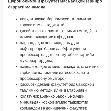
Шӯрои олимони факултет масъалаҳои зеринро
баррасӣ менамояд:
лоиҳаи нақша, барномаҳои таълимӣ ва
корҳои илмию тадқиқотӣ;
ҳисоботи фаъолияти таълимию методӣ ва
илмию тадқиқотии кафедраҳо;
парвандаҳои пешниҳоднамудаи
омӯзгоронро барои дарёфти унвони
профессор ва дотсент мутобиқи тартиби
муқарраргардида;
нақшаи корҳои илмию тадқиқотӣ, таълимию
тарбиявӣ ва такмили ихтисоси ҳайати
профессорону омӯзгорон;
ҳисоботи декани факултет оид ба корҳои
таълимию методӣ, илмӣ ва тарбиявӣ;
ҳолату чорабиниҳо барои беҳбудии
минбаъдаи корҳои илмию тадқиқотии
кормандон ва донишҷӯёни факултет;