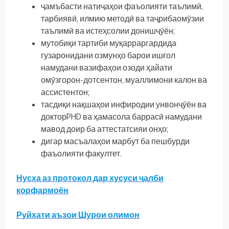
ҷамъбасти натиҷаҳои фаъолияти таълимӣ,
тарбиявӣ, илмию методӣ ва таҷрибаомӯзии
таълимӣ ва истеҳсолии донишҷӯён;
мутобиқи тартиби муқарраргардида
гузаронидани озмунҳо барои ишғол
намудани вазифаҳои озоди ҳайати
омӯзгорон-дотсентон, муаллимони калон ва
ассистентон;
тасдиқи нақшаҳои инфиродии унвонҷӯён ва
докторPHD ва ҳамасола баррасӣ намудани
мавод доир ба аттестатсияи онҳо;
дигар масъалаҳои марбут ба пешбурди
фаъолияти факултет.
Нусха аз протокол дар хусуси ҷалби
корфармоён
Руйхати аъзои Шурои олимон