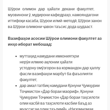
Шӯрои олимон дар ҳайати декани факултет,
муовинони ӯ, мудирони кафедраҳо, намояндагони
иттифоқи касаба, Шурои илмӣ-методӣ, Шӯрои занон
ва Шӯрои олимони ҷавон таъсис дода шудааст.
Вазифаҳои асосии Шӯрои олимони факултет аз
инҳо иборат мебошад:
муттаҳид намудани имкониятҳои
нерӯи илмию ақлонии ҳайати
устодону омӯзгорон ва кормандон дар ҳаллу
фасли вазифаҳои марбут ба фаъолияти
факултет;
дар амал татбиқ намудани Қонуни Ҷумҳурии
Тоҷикистон «Дар бораи маориф», Қонуни
Ҷумҳурии Тоҷикистон «Дар бораи таҳсилоти
олии касбӣ ва таҳсилоти касбии баъд аз
муассисаи олии таълимй», «Низомномаи