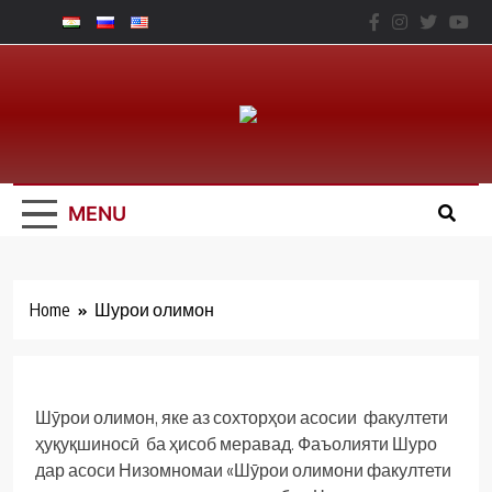
Skip
to
content
Юридический
Факальтет – ТНУ
MENU
Home
Шурои олимон
Шӯрои олимон, яке аз сохторҳои асосии факултети
ҳуқуқшиносӣ ба ҳисоб меравад. Фаъолияти Шуро
дар асоси Низомномаи «Шӯрои олимони факултети