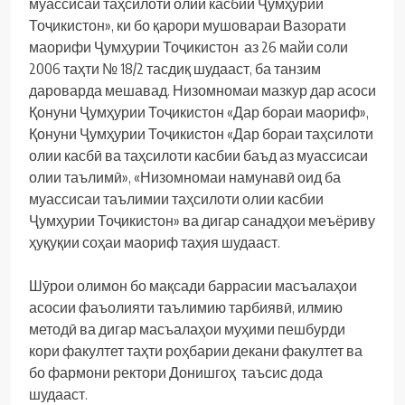
муассисаи таҳсилоти олии касбии Ҷумҳурии
Тоҷикистон», ки бо қарори мушовараи Вазорати
маорифи Ҷумҳурии Тоҷикистон аз 26 майи соли
2006 таҳти № 18/2 тасдиқ шудааст, ба танзим
дароварда мешавад. Низомномаи мазкур дар асоси
Қонуни Ҷумҳурии Тоҷикистон «Дар бораи маориф»,
Қонуни Ҷумҳурии Тоҷикистон «Дар бораи таҳсилоти
олии касбӣ ва таҳсилоти касбии баъд аз муассисаи
олии таълимӣ», «Низомномаи намунавӣ оид ба
муассисаи таълимии таҳсилоти олии касбии
Ҷумҳурии Тоҷикистон» ва дигар санадҳои меъёриву
ҳуқуқии соҳаи маориф таҳия шудааст.
Шӯрои олимон бо мақсади баррасии масъалаҳои
асосии фаъолияти таълимию тарбиявӣ, илмию
методӣ ва дигар масъалаҳои муҳими пешбурди
кори факултет таҳти роҳбарии декани факултет ва
бо фармони ректори Донишгоҳ таъсис дода
шудааст.