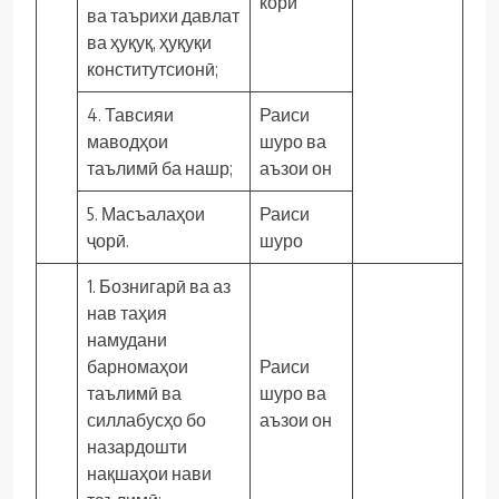
корӣ
ва таърихи давлат
ва ҳуқуқ, ҳуқуқи
конститутсионӣ;
4. Тавсияи
Раиси
маводҳои
шуро ва
таълимӣ ба нашр;
аъзои он
5. Масъалаҳои
Раиси
ҷорӣ.
шуро
1. Бознигарӣ ва аз
нав таҳия
намудани
барномаҳои
Раиси
таълимӣ ва
шуро ва
силлабусҳо бо
аъзои он
назардошти
нақшаҳои нави