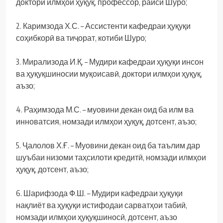
доктори илмҳои ҳуқуқ, профессор, раиси Шуро;
2. Каримзода Х.С. – Ассистенти кафедраи ҳуқуқи
соҳибкорӣ ва тиҷорат, котиби Шуро;
3. Мирализода И.Қ. – Мудири кафедраи ҳуқуқи инсон
ва ҳуқуқшиносии муқоисавӣ, доктори илмҳои ҳуқуқ,
аъзо;
4. Раҳимзода М.С. – муовини декан оид ба илм ва
инноватсия, номзади илмҳои ҳуқуқ, дотсент, аъзо;
5. Ҷалолов Х.Ғ. – Муовини декан оид ба таълим дар
шуъбаи низоми таҳсилоти кредитӣ, номзади илмҳои
ҳуқуқ, дотсент, аъзо;
6. Шарифзода Ф.Ш. – Мудири кафедраи ҳуқуқи
нақлиёт ва ҳуқуқи истифодаи сарватҳои табиӣ,
номзади илмҳои ҳуқуқшиносӣ, дотсент, аъзо