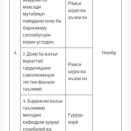
Раиси
мақсади
шуро ва
мутобиқат
аъзои он
намудани онҳо ба
барномаву
силлабусҳои
кории устодон;
4.
Ноябр
3. Доир ба вазъи
мураттаб
Раиси
гардонидани
шуро ва
саволномаҳои
аъзои он
тестии фанҳои
таълимӣ;
4. Баррасии вазъи
таълимию
методии
Гурӯҳи
кафедраи ҳуқуқи
корӣ
соҳибкорӣ ва