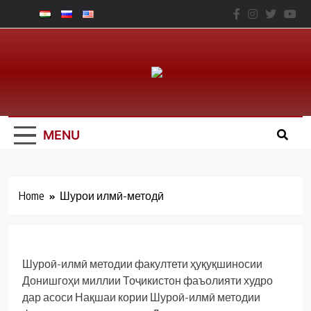
Skip
to
content
Юридический
Факальтет – ТНУ
MENU
Home
Шурои илмӣ-методӣ
Шуроӣ-илмӣ методии факултети ҳуқуқшиносии
Донишгоҳи миллии Тоҷикистон фаъолияти худро
дар асоси Нақшаи кории Шуроӣ-илмӣ методии