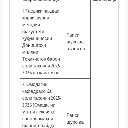
1. Тасдиқи нақшаи
кории шурои
методии
факултети
Раиси
ҳуқуқшиносии
шуро ва
Донишгоҳи
аъзои он
миллии
Тоҷикистон барои
соли таҳсили 2025-
2026 ва ҳайати он;
2. Омодагии
кафедраҳо ба
соли таҳсили 2025-
2026 (Омодагии
матни лексияҳо,
Раиси
саволномаҳои
шуро ва
фаннӣ, слайдҳо,