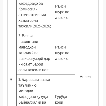
кафедраҳо ба
Раиси
Комиссияи
шуро ва
аттестатсионии
аъзои он
хатми соли
таҳсили 2025-2026;
2. Вазъи
навиштани
маводҳои
Раиси
таълимӣ ва
шуро ва
вазифагузорӣ дар
аъзои он
ин самт барои
соли таҳсили нав;
Апрел
9.
3. Баррасии вазъи
таълимию
методии
кафедраи ҳуқуқи
Гурӯҳи
байналхалқӣ ва
корӣ