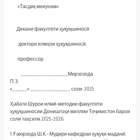
«Тасдиқ мекунам»
Декани факултети ҳуқуқшиносӣ
доктори илмҳои ҳуқуқшиносӣ,
профессор
___________________Мирзозода
П.З
«______» ________________ соли 2025
Ҳайати Шурои илмӣ-методии факултети
ҳуқуқшиносии Донишгоҳи миллии Тоҷикистон барои
соли таҳсили 2025-2026
1. Ғаюрзода Ш.К.– Мудири кафедраи ҳуқуқи маданӣ,