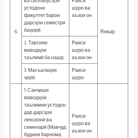
ва силлабусҳои
Раиси
устодони
шуро ва
факултет барои
аъзои он
дарсҳои семестри
баҳорӣ;
6.
Январ
2. Тавсияи
Раиси
маводҳои
шуро ва
таълимӣ ба нашр;
аъзои он
3. Масъалаҳои
Раиси
ҷорӣ.
шуро
1. Санҷиши
маводҳои
таълимии устодон
дар дарсҳои
Раиси
лексионӣ ва
шуро ва
семенарӣ (Мавҷуд
аъзои он
будани барнома,