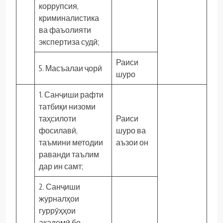
коррупсия,
криминалистика
ва фаъолияти
экспертиза судӣ;
Раиси
5. Масъалаи ҷорӣ
шуро
1. Санҷиши рафти
татбиқи низоми
таҳсилоти
Раиси
фосилавӣ,
шуро ва
таъмини методии
аъзои он
раванди таълим
дар ин самт;
2. Санҷиши
журналҳои
гуррӯҳҳои
академӣ бо