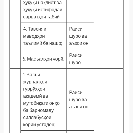
ҳуқуқи нақлиёт ва
ҳуқуқи истифодаи
сарватҳои табиӣ;
4. Тавсияи
Раиси
маводҳои
шуро ва
таълимӣ ба нашр;
аъзои он
Раиси
5. Масъалҳои ҷорӣ.
шуро
1. Вазъи
журналҳои
гуррӯҳҳои
Раиси
академӣ ва
шуро ва
мутобиқати онҳо
аъзои он
ба барномаву
силлабусҳои
кории устодон;