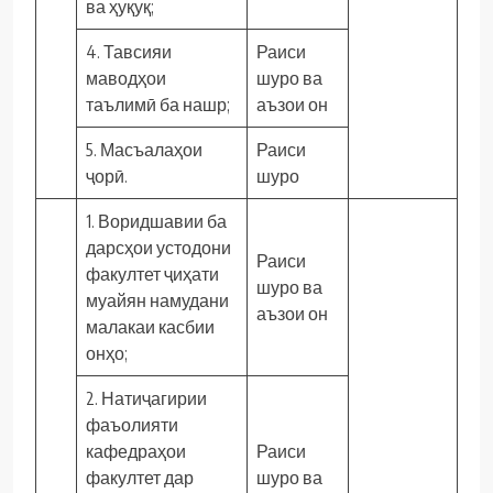
ва ҳуқуқ;
4. Тавсияи
Раиси
маводҳои
шуро ва
таълимӣ ба нашр;
аъзои он
5. Масъалаҳои
Раиси
ҷорӣ.
шуро
1. Воридшавии ба
дарсҳои устодони
Раиси
факултет ҷиҳати
шуро ва
муайян намудани
аъзои он
малакаи касбии
онҳо;
2. Натиҷагирии
фаъолияти
кафедраҳои
Раиси
факултет дар
шуро ва