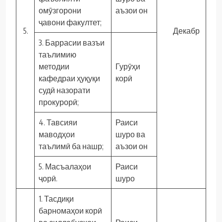
омӯзгорони
аъзои он
ҷавони факултет;
5.
Декабр
3. Баррасии вазъи
таълимию
методии
Гурӯҳи
кафедраи ҳуқуқи
корӣ
судӣ назорати
прокурорӣ;
4. Тавсияи
Раиси
маводҳои
шуро ва
таълимӣ ба нашр;
аъзои он
5. Масъалаҳои
Раиси
ҷорӣ.
шуро
1. Тасдиқи
барномаҳои корӣ