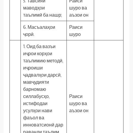
5. Тавсияи
Раиси
маводҳои
шуро ва
таълимӣ ба нашр;
аъзои он
6. Масъалаҳои
Раиси
ҷорӣ.
шуро
1. Оид ба вазъи
иҷрои корҳои
таълимию методӣ,
иҷроиши
ҷадвалҳои дарсӣ,
мавҷудияти
барномаю
силлабусҳо,
Раиси
истифодаи
шуро ва
усулҳои нави
аъзои он
фаъол ва
инноватсионӣ дар
раванди таълим,