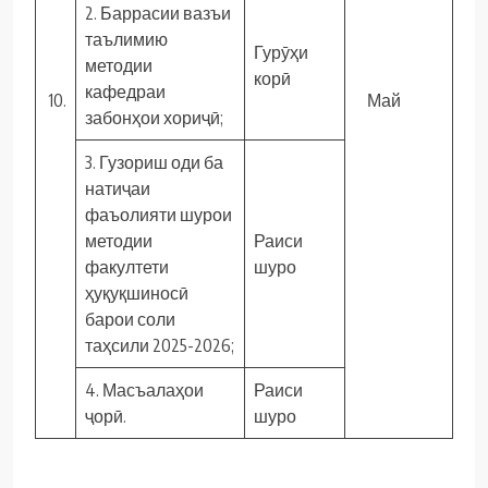
2. Баррасии вазъи
таълимию
Гурӯҳи
методии
корӣ
кафедраи
10.
Май
забонҳои хориҷӣ;
3. Гузориш оди ба
натиҷаи
фаъолияти шурои
методии
Раиси
факултети
шуро
ҳуқуқшиносӣ
барои соли
таҳсили 2025-2026;
4. Масъалаҳои
Раиси
ҷорӣ.
шуро