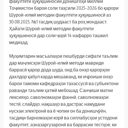
факултети ҳуқуқшиносии Донишгоҳи миллии
Тоҷикистон барои соли таҳсили 2025-2026 бо қарори
Шуроӣ-илмӣ методии факултети ҳуқуқшиносӣ аз
30.08.2025, №1 тасдиқ шудааст ба роҳ мондааст.
Ҳайати Шуроӣ-илмӣ методии факултети
ҳуқуқшиносӣ дар соли ҷорӣ 14 нафарро ташкил
медиҳад.
Муҳимтарин масъалаҳои пешбурди сифати таълим
дар маҷлисҳои Шуроӣ-илмӣ методи мавриди
баррасӣ қарор дода шуда, оид ба онҳо қарорҳои
дахлдор қабул карда мешаванд, ки иҷроиши онҳо
барои тамоми кафедраҳои тахассусӣ ва субъектони
раванди таълим ҳатмӣ мебошад. Санҷиши матни
лексияҳо, саволномаҳои фаннӣ, саволномаҳои
тестӣ, слайдҳо, нақшаҳо ва дастрас намудани
нусхаи электронӣ ва ё чопии он ба донишҷӯён,
тасдиқи барномаҳои корӣ ва силлабусҳои устодони
факултет, азназаргузаронӣ ва баррасии тестҳое, ки