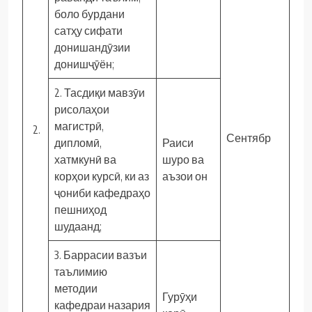
боло бурдани
сатҳу сифати
донишандӯзии
донишҷӯён;
2. Тасдиқи мавзӯи
рисолаҳои
магистрӣ,
2.
Сентябр
дипломӣ,
Раиси
хатмкунӣ ва
шуро ва
корҳои курсӣ, ки аз
аъзои он
ҷониби кафедраҳо
пешниҳод
шудаанд;
3. Баррасии вазъи
таълимию
методии
Гурӯҳи
кафедраи назария