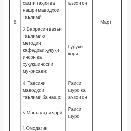
самти таҳия ва
аъзои он
нашри маводҳои
таълимӣ;
8.
Март
3. Баррасии вазъи
таълимию
методии
Гурӯҳи
кафедраи ҳуқуқи
корӣ
инсон ва
ҳуқуқшиносии
муқоисавӣ;
4. Тавсияи
Раиси
маводҳои
шуро ва
таълимӣ ба нашр;
аъзои он
Раиси
5. Масъалҳои ҷорӣ
шуро
1. Омодагии