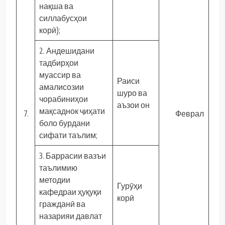
нақша ва
силлабусҳои
корӣ);
2. Андешидани
тадбирҳои
муассир ва
Раиси
амалисозии
шуро ва
чорабиниҳои
аъзои он
мақсаднок ҷиҳати
7.
Феврал
боло бурдани
сифати таълим;
3. Баррасии вазъи
таълимию
методии
Гурӯҳи
кафедраи ҳуқуқи
корӣ
гражданӣ ва
назарияи давлат