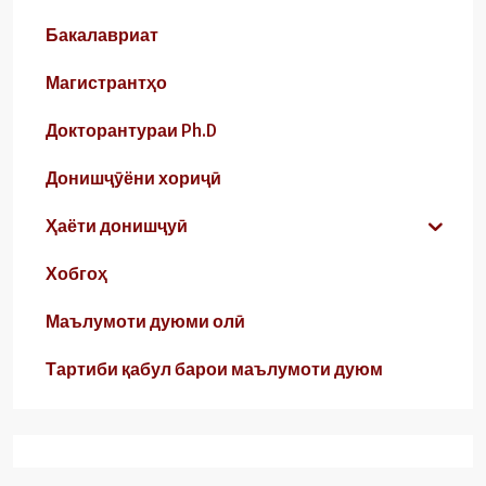
Бакалавриат
Магистрантҳо
Докторантураи Ph.D
Донишҷӯёни хориҷӣ
Ҳаёти донишҷуӣ
Хобгоҳ
Маълумоти дуюми олӣ
Тартиби қабул барои маълумоти дуюм