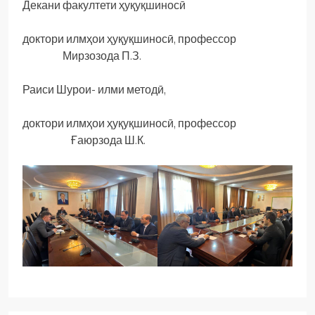
Декани факултети ҳуқуқшиносӣ
доктори илмҳои ҳуқуқшиносӣ, профессор
Мирзозода П.З.
Раиси Шурои- илми методӣ,
доктори илмҳои ҳуқуқшиносӣ, профессор
Ғаюрзода Ш.К.