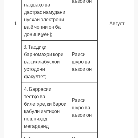
аъзои он
нақшаҳо ва
дастрас намудани
нусхаи электронӣ
1.
Август
ва ё чопии он ба
донишҷӯён);
3. Тасдиқи
барномаҳои корӣ
Раиси
ва силлабусҳои
шуро ва
устодони
аъзои он
факултет;
4. Баррасии
тестҳо ва
Раиси
билетҳое, ки барои
шуро ва
қабули имтиҳон
аъзои он
пешниҳод
мегарданд;