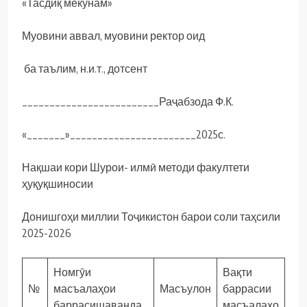
«Тасдиқ мекунам»
Муовини аввал, муовини ректор оид
ба таълим, н.и.т., дотсент
_________________________Раҷабзода Ф.К.
«_______»_______________________2025с.
Нақшаи кори Шурои- илмӣ методи факултети
ҳуқуқшиносии
Донишгоҳи миллии Тоҷикистон барои соли таҳсили
2025-2026
Номгӯи
Вақти
№
масъалаҳои
Масъулон
баррасии
баррасишаванда
масъалаҳо