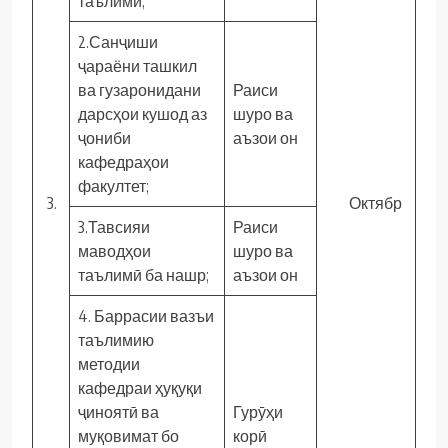
таълимӣ;
2.Санҷиши
ҷараёни ташкил
ва гузаронидани
Раиси
дарсҳои кушод аз
шуро ва
ҷониби
аъзои он
кафедраҳои
факултет;
3.
Октябр
3.Тавсияи
Раиси
маводҳои
шуро ва
таълимӣ ба нашр;
аъзои он
4. Баррасии вазъи
таълимию
методии
кафедраи ҳуқуқи
ҷиноятӣ ва
Гурӯҳи
муқовимат бо
корӣ