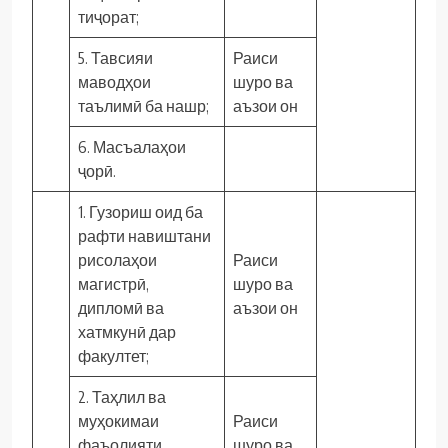
тиҷорат;
5. Тавсияи
Раиси
маводҳои
шуро ва
таълимӣ ба нашр;
аъзои он
6. Масъалаҳои
ҷорӣ.
1. Гузориш оид ба
рафти навиштани
рисолаҳои
Раиси
магистрӣ,
шуро ва
дипломӣ ва
аъзои он
хатмкунӣ дар
факултет;
2. Таҳлил ва
муҳокимаи
Раиси
фаъолияти
шуро ва