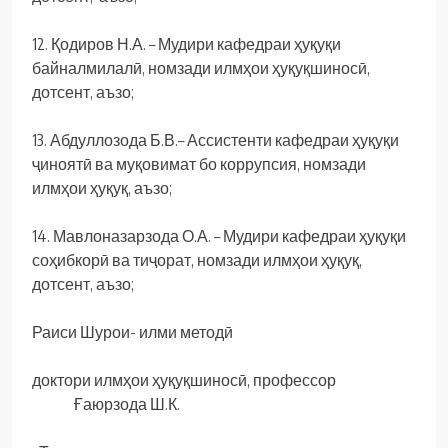
12. Қодиров Н.А. – Мудири кафедраи ҳуқуқи
байналмилалӣ, номзади илмҳои ҳуқуқшиносӣ,
дотсент, аъзо;
13. Абдуллозода Б.В.– Ассистенти кафедраи ҳуқуқи
ҷиноятӣ ва муқовимат бо коррупсия, номзади
илмҳои ҳуқуқ, аъзо;
14. Мавлоназарзода О.А. – Мудири кафедраи ҳуқуқи
соҳибкорӣ ва тиҷорат, номзади илмҳои ҳуқуқ,
дотсент, аъзо;
Раиси Шурои- илми методӣ
доктори илмҳои ҳуқуқшиносӣ, профессор
Ғаюрзода Ш.К.