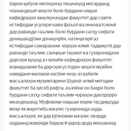
барои қабули имтиҳонҳо пешниҳод мегарданд,
чораандешӣ ҷиҳати боло бурдани нақши
кафедраҳои амалкунандаи факултет дар самти
истифодаи усулҳои нави фаъол ва инноватсионӣ
дар раванди таълим, боло бурдани сатҳу сифати
донишандӯзии донишҷӯён, натиҷагирӣ аз
истифодаи самараноки корҳои илмӣ-тадқиқотӣ дар
раванди таълим, санҷиши ташкил ва гузаронидани
дарсҳои кушод аз ҷониби кафедраҳои факултет,
воридшавии ба дарсҳои устодон ҷиҳати муайян
намудани малакаи касбии онҳо аз қабили
масъалаҳои муҳимтарини Шуроӣ-илмӣ методии
факултет ба ҳисоб рафта, аъзоёни он баҳри боло
бурдани сатҳу сифати таълим чораҳои дахлдорро
меандешанд. Муфовиқи нақшаи кории тасдиқшуда
моҳе як маротиба маҷлис гузаронида шуда,
масъалаҳое, ки дар рӯзномаи маҷлис оварда
шудаанд мавриди баррасӣ қарор дода мешаванд.