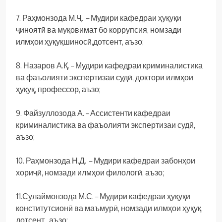
7. Раҳмонзода М.Ҷ. – Мудири кафедраи ҳуқуқи
ҷиноятӣ ва муқовимат бо коррупсия, номзади
илмҳои ҳуқуқшиносӣ,дотсент, аъзо;
8. Назаров А.Қ. – Мудири кафедраи криминалистика
ва фаъолияти экспертизаи судӣ, доктори илмҳои
ҳуқуқ, профессор, аъзо;
9. Файзуллозода А. – Ассистенти кафедраи
криминалистика ва фаъолияти экспертизаи судӣ,
аъзо;
10. Раҳмонзода Н.Д. – Мудири кафедраи забонҳои
хориҷӣ, номзади илмҳои филологӣ, аъзо;
11.Сулаймонзода М.С. – Мудири кафедраи ҳуқуқи
конститутсионӣ ва маъмурӣ, номзади илмҳои ҳуқуқ,
дотсент, аъзо;