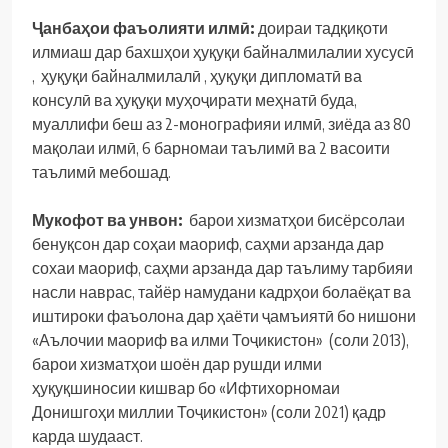
Ҷанбаҳои
фаъолияти
илмӣ
:
доираи тадқиқоти
илмиаш дар бахшҳои ҳуқуқи байналмилалии хусусӣ
, ҳуқуқи байналмилалӣ , ҳуқуқи дипломатӣ ва
консулӣ ва ҳуқуқи муҳоҷирати меҳнатӣ буда,
муаллифи беш аз 2-монографияи илмӣ, зиёда аз 80
мақолаи илмӣ, 6 барномаи таълимӣ ва 2 васоити
таълимӣ мебошад.
Мукофот
ва
унвон
:
барои хизматҳои бисёрсолаи
бенуқсон дар соҳаи маориф, саҳми арзанда дар
сохаи маориф, саҳми арзанда дар таълиму тарбияи
насли наврас, тайёр намудани кадрҳои болаёқат ва
иштироки фаъолона дар ҳаёти ҷамъиятӣ бо нишони
«Аълочии маориф ва илми Тоҷикистон» (соли 2013),
барои хизматҳои шоён дар рушди илми
ҳуқуқшиносии кишвар бо «Ифтихорномаи
Донишгоҳи миллии Тоҷикистон» (соли 2021) қадр
карда шудааст.