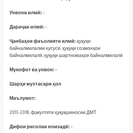
Унвони илмӣ:
–
Дараҷаи илмӣ:
–
Ҷанбаҳои фаъолияти илмӣ:
ҳуқуқи
байналмилалии хусусӣ, ҳуқуқи созмонҳои
байналмилалӣ, ҳуқуқи шартномаҳои байналмилалӣ
Мукофот ва унвон:
–
Шарҳи мухтасари ҳол
Маълумот:
2013-2018, факултети ҳуқуқшиносии ДМТ
Дифои рисолаи номзадӣ:
–