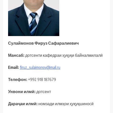
Сулаймонов Фируз Сафаралиевич
Мансаб:
дотсенти кафедраи ҳуқуқи байналмилалӣ
Email:
firuz_sulaimonov@mail.ru
Телефон
:
+992 918 187679
Унвони
илмӣ
:
дотсент
Дараҷаи
илмӣ
:
номзади илмҳои ҳуқуқшиносӣ