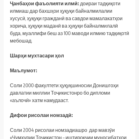
Ҷанбаҳои
фаъолияти
илмӣ
:
доираи тадқиқоти
илмиаш дар бахшҳои ҳуқуқи байналмилалии
хусусӣ, ҳуқуқи гражданӣ ва савдои мамалакатҳои
хориҷа, ҳуқуқи маданӣ ва ҳуқуқи байналмилалӣ
буда, муаллифи беш аз 100 маводи илмию тадқиқотӣ
мебошад.
Шарҳи мухтасари ҳол
Маълумот:
Соли 2000 факултети ҳуқуқшиносии Донишгоҳи
давлатии миллии Тоҷикистонро бо дипломи
«аълочӣ» хатм намудааст.
Дифои рисолаи номзадӣ:
Соли 2004 рисолаи номзадиашро дар мавзӯи
«Ҷумҳурии Тоҷикистон – иштирокчии муносибатҳои