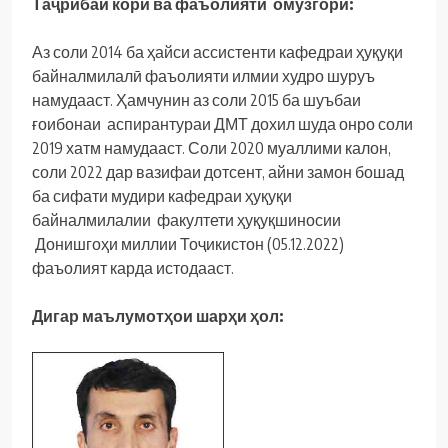
Таҷрибаи
корӣ
ва
фаъолияти
омӯзгорӣ
:
Аз соли 2014 ба ҳайси ассистенти кафедраи ҳуқуқи
байналмилалӣ фаъолияти илмии худро шуруъ
намудааст. Ҳамчунин аз соли 2015 ба шуъбаи
ғоибонаи аспирантураи ДМТ дохил шуда онро соли
2019 хатм намудааст. Соли 2020 муаллими калон,
соли 2022 дар вазифаи дотсент, айни замон бошад
ба сифати мудири кафедраи ҳуқуқи
байналмилалии факултети ҳуқуқшиносии
Донишгоҳи миллии Тоҷикистон (05.12.2022)
фаъолият карда истодааст.
Дигар
маълумотҳои
шарҳи
ҳол
: