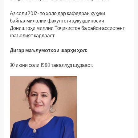
Аз соли 2012- то ҳоло дар кафедраи ҳуқуқи
байналмилалии факултети ҳуқуқшиносии
Донишгоҳи миллии Тоҷикистон ба ҳайси ассистент
фаъолият кардааст
Дигар маълумотҳои шарҳи ҳол:
30 июни соли 1989 таваллуд шудааст.