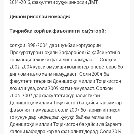
2014-2016, факултети ҳуқуқшиносии ДМТ
Дифои рисолаи номзадӣ:
Таҷрибаи корӣ ва фаъолияти омӯзгорӣ:
солҳои 1998-2004 дар шуъбаи коргузории
Прокуратураи ноҳияи Зафаробод ба ҳайси котиба-
корманди техникӣ фаъолият намудааст. Солҳои
2002-2004 курси омузиши компютер-опереторро бо
дипломи аъло хатм намудааст. Соли 2004 ба
факултети таърихи Донишгоҳи миллии Тоҷикистон
дохил шуда, соли 2009 хатм намудааст. Солҳои
2004-2007 дар факултети журналистикаи
Донишгоҳи миллии Тоҷикистон ба ҳайси танзимгар
фаъолият намудааст, соли 2007 бо тариқи интиқол
то кунун дар кафедраи ҳуқуқи байналмилалии
Донишгоҳи миллии Тоҷикистон ба ҳайси лабаранти
калони кафедра кор ва фаъолият дорад. Соли 2014