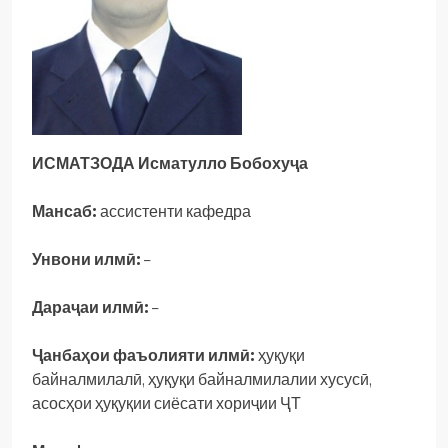
ИСМАТЗОДА Исматулло Бобохуҷа
Мансаб:
ассистенти кафедра
Унвони илмӣ:
–
Дараҷаи илмӣ:
–
Ҷанбаҳои фаъолияти илмӣ:
ҳуқуқи
байналмилалӣ, ҳуқуқи байналмилалии хусусӣ,
асосҳои ҳуқуқии сиёсати хориҷии ҶТ