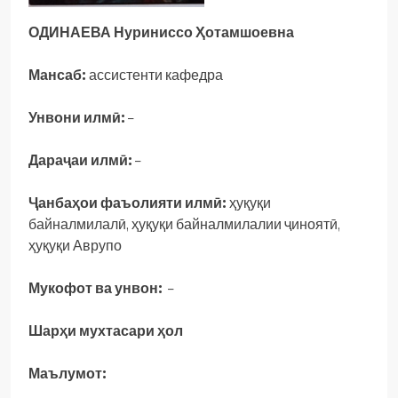
ОДИНАЕВА
Нуриниссо Ҳотамшоевна
Мансаб:
ассистенти кафедра
Унвони илмӣ:
–
Дараҷаи илмӣ:
–
Ҷанбаҳои фаъолияти илмӣ:
ҳуқуқи
байналмилалӣ, ҳуқуқи байналмилалии ҷиноятӣ,
ҳуқуқи Аврупо
Мукофот ва унвон:
–
Шарҳи мухтасари ҳол
Маълумот: