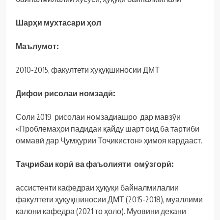
Шарҳи мухтасари ҳол
Маълумот:
2010-2015, факултети ҳуқуқшиносии ДМТ
Дифои рисолаи номзадӣ:
Соли 2019 рисолаи номзадиашро дар мавзӯи
«Проблемаҳои падидаи қайду шарт оид ба тартиби
оммавӣ дар Ҷумҳурии Тоҷикистон» ҳимоя кардааст.
Таҷрибаи корӣ ва фаъолияти омӯзгорӣ:
ассистенти кафедраи ҳуқуқи байналмилалии
факултети ҳуқуқшиносии ДМТ (2015-2018), муаллими
калони кафедра (2021 то ҳоло). Муовини декани