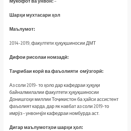
Мукофот ва унвон:
–
Шарҳи мухтасари ҳол
Маълумот:
2014-2019, факултети ҳуқуқшиносии ДМТ
Дифои рисолаи номзадӣ:
Таҷрибаи корӣ ва фаъолияти омӯзгорӣ:
Аз соли 2019- то ҳоло дар кафедраи ҳуқуқи
байналмилалии факултети ҳуқуқшиносии
Донишгоҳи миллии Тоҷикистон ба ҳайси ассистент
фаъолият карда, дар як навбат аз соли 2019-то
имрӯз – унвонҷӯи кафедраи номбурда аст.
Дигар маълумотҳои шарҳи ҳол: