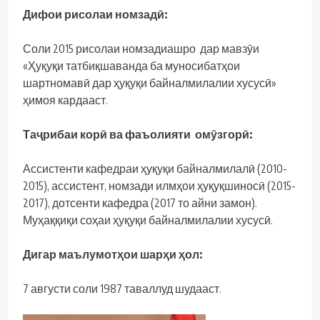
Дифои рисолаи номзадӣ:
Соли 2015 рисолаи номзадиашро дар мавзӯи
«Ҳуқуқи татбиқшаванда ба муносибатҳои
шартномавӣ дар ҳуқуқи байналмилалии хусусӣ»
ҳимоя кардааст.
Таҷрибаи корӣ ва фаъолияти омӯзгорӣ:
Ассистенти кафедраи ҳуқуқи байналмилалӣ (2010-
2015), ассистент, номзади илмҳои ҳуқуқшиносӣ (2015-
2017), дотсенти кафедра (2017 то айни замон).
Муҳаққиқи соҳаи ҳуқуқи байналмилалии хусусӣ.
Дигар маълумотҳои шарҳи ҳол:
7 августи соли 1987 таваллуд шудааст.