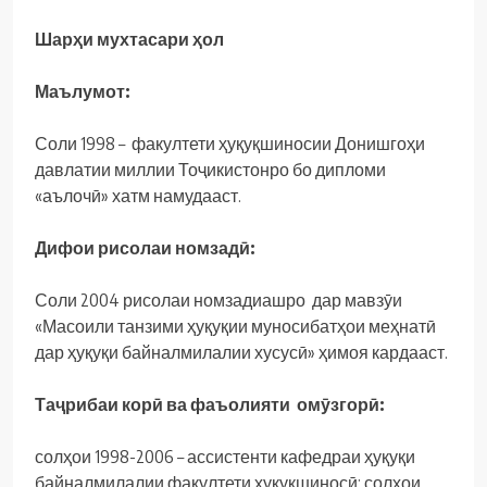
Шарҳи
мухтасари
ҳол
Маълумот
:
Соли 1998 – факултети ҳуқуқшиносии Донишгоҳи
давлатии миллии Тоҷикистонро бо дипломи
«аълочӣ» хатм намудааст.
Дифои
рисолаи
номзадӣ
:
Соли 2004 рисолаи номзадиашро дар мавзӯи
«Масоили танзими ҳуқуқии муносибатҳои меҳнатӣ
дар ҳуқуқи байналмилалии хусусӣ» ҳимоя кардааст.
Таҷрибаи корӣ ва фаъолияти омӯзгорӣ:
солҳои 1998-2006 – ассистенти кафедраи ҳуқуқи
байналмилалии факултети ҳуқуқшиносӣ; солҳои