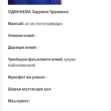
ОДИНАЕВА Заррина Ҷураевна
Мансаб:
ассистенти кафедра
Унвони илмӣ:
–
Дараҷаи илмӣ:
–
Ҷанбаҳои фаъолияти илмӣ:
ҳуқуқи
байналмилалӣ
Мукофот ва унвон:
–
Шарҳи мухтасари ҳол
Маълумот: