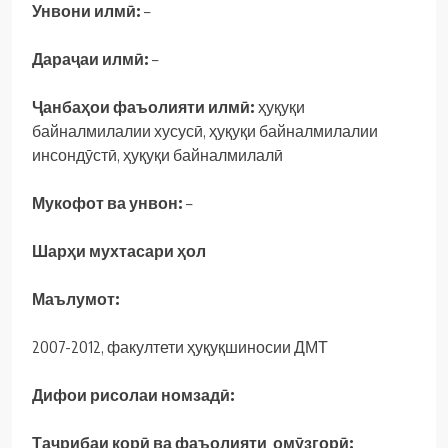
Унвони илмӣ:
–
Дараҷаи илмӣ:
–
Ҷанбаҳои фаъолияти илмӣ:
ҳуқуқи
байналмилалии хусусӣ, ҳуқуқи байналмилалии
инсондӯстӣ, ҳуқуқи байналмилалӣ
Мукофот ва унвон:
–
Шарҳи мухтасари ҳол
Маълумот:
2007-2012, факултети ҳуқуқшиносии ДМТ
Дифои рисолаи номзадӣ:
Таҷрибаи корӣ ва фаъолияти омӯзгорӣ: