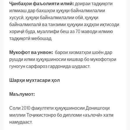
Ҷанбаҳои фаъолияти илмӣ:
доираи тадқиқоти
илмиаш дар бахшҳои ҳуқуқи байналмилалии
хусусӣ, ҳуқуқи байналмилалии обӣ, ҳуқуқи
байналмилалӣ ва танзими ҳуқуқии аҳдҳои иқтисоди
хориҷӣ буда, муаллифи беш аз 70 маводи илмию
тадқиқотӣ мебошад.
Мукофот ва унвон:
барои хизматҳои шоён дар
рушди илми ҳуқуқшиносии кишвар бо мукофотҳои
гуногун сарфароз гардонида шудааст.
Шарҳи мухтасари ҳол
Маълумот:
Соли 2010 факултети ҳуқуқшиносии Донишгоҳи
миллии Тоҷикистонро бо дипломи «аълочӣ» хатм
намудааст.