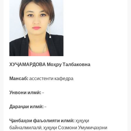
ХУҶАМАРДОВА Моҳру Талбаковна
Мансаб:
ассистенти кафедра
Унвони илмӣ:
–
Дараҷаи илмӣ:
–
Ҷанбаҳои фаъолияти илмӣ:
ҳуқуқи
байналмилалӣ, ҳуқуқи Созмони Умумиҷаҳони