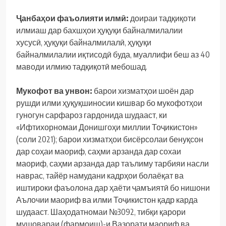
Ҷанбаҳои фаъолияти илмӣ:
доираи тадқиқоти
илмиаш дар бахшҳои ҳуқуқи байналмилалии
хусусӣ, ҳуқуқи байналмилалӣ, ҳуқуқи
байналмилалии иқтисодӣ буда, муаллифи беш аз 40
маводи илмию тадқиқотӣ мебошад.
Мукофот ва унвон:
барои хизматҳои шоён дар
рушди илми ҳуқуқшиносии кишвар бо мукофотҳои
гуногун сарфароз гардонида шудааст, ки
«Ифтихорномаи Донишгоҳи миллии Тоҷикистон»
(соли 2021); барои хизматҳои бисёрсолаи бенуқсон
дар соҳаи маориф, саҳми арзанда дар сохаи
маориф, саҳми арзанда дар таълиму тарбияи насли
наврас, тайёр намудани кадрҳои болаёқат ва
иштироки фаъолона дар ҳаёти ҷамъиятӣ бо нишони
Аълочии маориф ва илми Тоҷикистон қадр карда
шудааст. Шаҳодатномаи №3092, тибқи қарори
мушовараи (фармоиш)-и Вазорати маориф ва