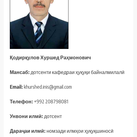
Қодирқулов
Хуршед
Раҳмонович
Мансаб
:
дотсенти кафедраи ҳуқуқи байналмилалӣ
Email:
khurshed.inis@gmail.com
Телефон
:
+992 208798081
Унвони
илмӣ
:
дотсент
Дараҷаи
илмӣ
:
номзади илмҳои ҳуқуқшиносӣ