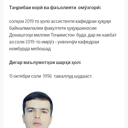
Таҷрибаи корӣ ва фаъолияти омӯзгорӣ:
солҳои 2019 то ҳоло ассистенти кафедраи ҳуқуқи
байналмилалии факултети ҳуқуқшиносии
Донишгоҳи миллии Тоҷикистон буда, дар як навбат
аз соли 2019-то имрӯз – унвонҷӯи кафедраи
номбурда мебошад.
Дигар маълумотҳои шарҳи ҳол:
13 октябри соли 1996 таваллуд шудааст.