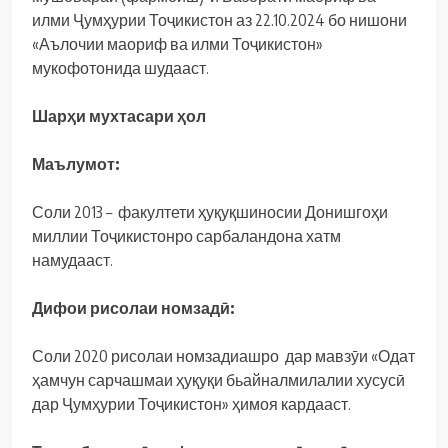
илми Ҷумҳурии Тоҷикистон аз 22.10.2024 бо нишони
«Аълочии маориф ва илми Тоҷикистон»
мукофотонида шудааст.
Шарҳи мухтасари ҳол
Маълумот:
Соли 2013 – факултети ҳуқуқшиносии Донишгоҳи
миллии Тоҷикистонро сарбаландона хатм
намудааст.
Дифои
рисолаи
номзадӣ
:
Соли 2020 рисолаи номзадиашро дар мавзӯи «Одат
ҳамчун сарчашмаи ҳуқуқи бьайналмилалии хусусӣ
дар Ҷумҳурии Тоҷикистон» ҳимоя кардааст.