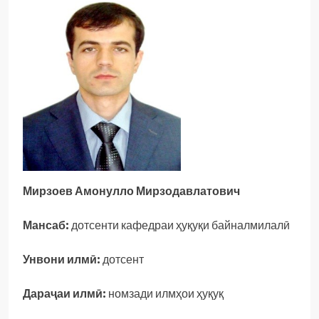
Мирзоев Амонулло Мирзодавлатович
Мансаб:
дотсенти кафедраи ҳуқуқи байналмилалӣ
Унвони илмӣ:
дотсент
Дараҷаи илмӣ:
номзади илмҳои ҳуқуқ