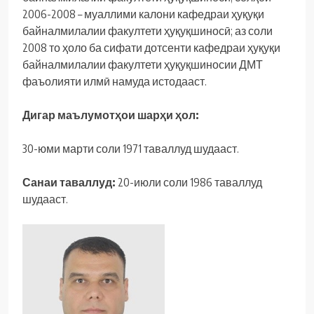
2006-2008 – муаллими калони кафедраи ҳуқуқи
байналмилалии факултети ҳуқуқшиносӣ; аз соли
2008 то ҳоло ба сифати дотсенти кафедраи ҳуқуқи
байналмилалии факултети ҳуқуқшиносии ДМТ
фаъолияти илмӣ намуда истодааст.
Дигар маълумотҳои шарҳи ҳол:
30-юми марти соли 1971 таваллуд шудааст.
Санаи
таваллуд
:
20-июли соли 1986 таваллуд
шудааст.