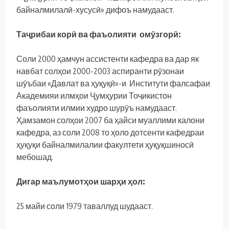
байналмилалӣ-хусусӣ» дифоъ намудааст.
Таҷрибаи корӣ ва фаъолияти омӯзгорӣ:
Соли 2000 ҳамчун ассистенти кафедра ва дар як
навбат солҳои 2000-2003 аспиранти рӯзонаи
шӯъбаи «Давлат ва ҳуқуқӣ»-и Институти фалсафаи
Академияи илмҳои Ҷумҳурии Тоҷикистон
фаъолияти илмии худро шурӯъ намудааст.
Ҳамзамон солҳои 2007 ба ҳайси муаллими калони
кафедра, аз соли 2008 то ҳоло дотсенти кафедраи
ҳуқуқи байналмилалии факултети ҳуқуқшиносӣ
мебошад.
Дигар маълумотҳои шарҳи ҳол:
25 майи соли 1979 таваллуд шудааст.