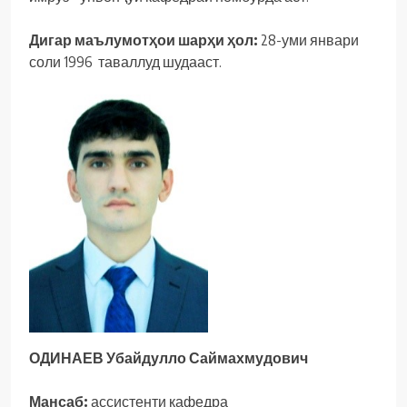
Дигар маълумотҳои шарҳи ҳол:
28-уми январи
соли 1996 таваллуд шудааст.
ОДИНАЕВ Убайдулло Саймахмудович
Мансаб:
ассистенти кафедра