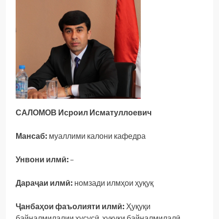
САЛОМОВ Исроил Исматуллоевич
Мансаб:
муаллими калони кафедра
Унвони илмӣ:
–
Дараҷаи илмӣ:
номзади илмҳои ҳуқуқ
Ҷанбаҳои фаъолияти илмӣ:
Ҳуқуқи
байналмилалии хусусӣ, ҳуқуқи байналмилалӣ