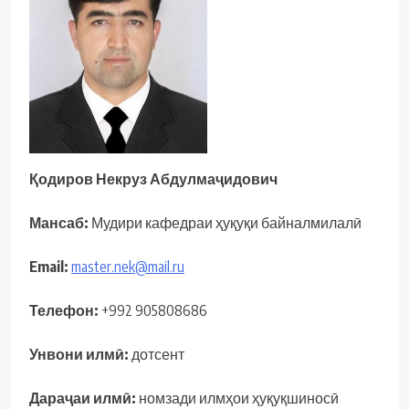
Қодиров Некруз Абдулмаҷидович
Мансаб:
Мудири кафедраи ҳуқуқи байналмилалӣ
Email
:
master.nek@mail.ru
Телефон:
+992 905808686
Унвони илмӣ:
дотсент
Дараҷаи илмӣ:
номзади илмҳои ҳуқуқшиносӣ