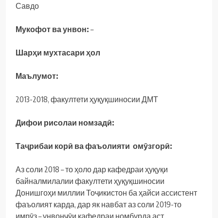
Савдо
Мукофот ва унвон:
–
Шарҳи мухтасари ҳол
Маълумот:
2013-2018, факултети ҳуқуқшиносии ДМТ
Дифои рисолаи номзадӣ:
Таҷрибаи корӣ ва фаъолияти омӯзгорӣ:
Аз соли 2018 – то ҳоло дар кафедраи ҳуқуқи
байналмилалии факултети ҳуқуқшиносии
Донишгоҳи миллии Тоҷикистон ба ҳайси ассистент
фаъолият карда, дар як навбат аз соли 2019-то
имрӯз – унвонҷӯи кафедраи номбурда аст.