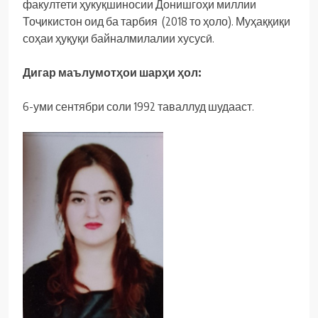
факултети ҳукуқшиносии Донишгоҳи миллии
Тоҷикистон оид ба тарбия (2018 то ҳоло). Муҳаққиқи
соҳаи ҳуқуқи байналмилалии хусусӣ.
Дигар маълумотҳои шарҳи ҳол:
6-уми сентябри соли 1992 таваллуд шудааст.