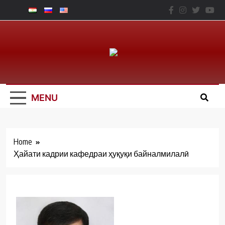
Skip
to
content
Юридический
Факальтет – ТНУ
MENU
Home
Ҳайати кадрии кафедраи ҳуқуқи байналмилалӣ