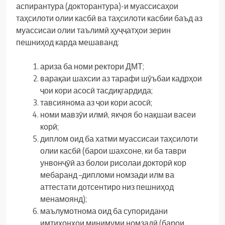
аспирантура (докторантура)-и муассисаҳои
таҳсилоти олии касбӣ ва таҳсилоти касбии баъд аз
муассисаи олии таълимӣ ҳуҷҷатҳои зерин
пешниҳод карда мешаванд:
ариза ба номи ректори ДМТ;
варақаи шахсии аз тарафи шӯъбаи кадрҳои
ҷои кори асосӣ тасдиқгардида;
тавсиянома аз ҷои кори асосӣ;
номи мавзӯи илмӣ, якҷоя бо нақшаи васеи
корӣ;
диплом оид ба хатми муассисаи таҳсилоти
олии касбӣ (барои шахсоне, ки ба таври
унвонҷӯӣ аз болои рисолаи докторӣ кор
мебаранд –дипломи номзади илм ва
аттестати дотсентиро низ пешниҳод
менамоянд);
маълумотнома оид ба супоридани
имтиҳонҳои минимуми номзадӣ (барои