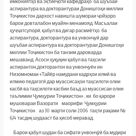
имкониятҳо ва эҳтиёҷоти кафедраҳо ба шуъбаи
аспирантура ва докторантураи Донишгоҳи миллии
Тоҷикистон дархост навишта шумораи ҷойҳоро
барои довталабон муайян менамояд. Масъалаи
ҳуҷҷатсупорӣ, қабул ва дигар расмиётҳо ба
аспирантура, докторантура ва унвонҷуӣ дар
шуъбаи аспирантура ва докторантураи Донишгоҳи
миллии Тоҷикистон ба танзим дароварда
мешаванд. Асоси ҳуқуқии қабул ва таҳсили
аспирантон,докторантон ва унвонҷуён ин
Низомномаи «Тайёр намудани кадрҳои илмӣ ва
илмию педагогӣ дар муассисаҳои таҳсилоти олии
касбӣ ва таҳсилоти касбии баъд аз муассисаи олии
таълимии Ҷумҳурии Тоҷикистон» , ки бо қарори
мушовараи Вазорати маорифи Ҷумҳурии
Тоҷикистон аз 30 марти соли 2006 таҳти рақами №
6/4 тасдиқ шудааст ба ҳисоб меравад.
Барои қабул шудан ба сифати унвонҷӯӣ ба мудири