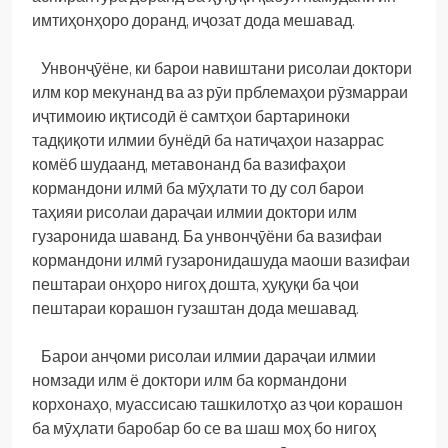
имтиҳонҳоро доранд, иҷозат дода мешавад.
Унвонҷӯёне, ки барои навиштани рисолаи доктори
илм кор мекунанд ва аз рӯи прблемаҳои рӯзмарраи
иҷтимоию иқтисодӣ ё самтҳои бартариноки
тадқиқоти илмии бунёдӣ ба натиҷаҳои назаррас
комёб шудаанд, метавонанд ба вазифаҳои
кормандони илмӣ ба мӯҳлати то ду сол барои
таҳияи рисолаи дараҷаи илмии доктори илм
гузаронида шаванд. Ба унвонҷӯёни ба вазифаи
кормандони илмӣ гузаронидашуда маоши вазифаи
пештараи онҳоро нигоҳ дошта, ҳуқуқи ба ҷои
пештараи корашон гузаштан дода мешавад.
Барои анҷоми рисолаи илмии дараҷаи илмии
номзади илм ё доктори илм ба кормандони
корхонаҳо, муассисаю ташкилотҳо аз ҷои корашон
ба мӯҳлати баробар бо се ва шаш моҳ бо нигоҳ