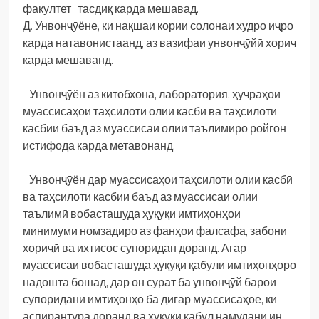
факултет тасдиқ карда мешавад.
Д. Унвонҷӯёне, ки нақшаи кории солонаи худро иҷро
карда натавонистаанд, аз вазифаи унвонҷӯйӣ хориҷ
карда мешаванд.
Унвонҷӯён аз китобхона, лаборатория, ҳуҷраҳои
муассисаҳои таҳсилоти олии касбӣ ва таҳсилоти
касбии баъд аз муассисаи олии таълимиро ройгон
истифода карда метавонанд.
Унвонҷӯён дар муассисаҳои таҳсилоти олии касбӣ
ва таҳсилоти касбии баъд аз муассисаи олии
таълимӣ вобасташуда ҳуқуқи имтиҳонҳои
минимуми номзадиро аз фанҳои фалсафа, забони
хориҷӣ ва ихтисос супоридан доранд. Агар
муассисаи вобасташуда ҳуқуқи қабули имтиҳонҳоро
надошта бошад, дар он сурат ба унвонҷӯй барои
супоридани имтиҳонҳо ба дигар муассисаҳое, ки
аспирантура доранд ва ҳуқуқи қабул намудани ин