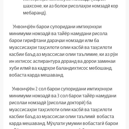
шахсоне, ки аз болои рисолаҳои номзадӣ кор
мебаранд).
Унвонҷӯён барои супоридани имтиҳонҳои
минимуми номзадӣ ва тайёр намудани рисола
барои гирифтани дараҷаи номзади илм ба
муассисаҳои таҳсилоти олии касбӣ ва таҳсилоти
касбии баъд аз муассисаи олии таълимие, ки аз рӯи
ин ихтисос аспирантура доранд ва дорои заминаи
хуби илмӣ ва кадрҳои баландихтисос мебошанд,
вобаста карда мешаванд.
Унвонҷӯён 2 сол барои супоридани имтиҳонҳои
минимуми номзадӣ ва 3 сол барои тайёр намудани
рисолаи номзадӣ (рисолаи докторӣ) ба
муассисаҳои таҳсилоти олии касбӣ ва таҳсилоти
касбии баъд аз муассисаи олии таълимӣ вобаста
карда мешаванд. Мӯҳлати умумии вобастагӣ барои