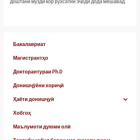
доштани музди кор рухсатии эҷодӣ дода мешавад.
Бакалавриат
Магистрантҳо
Докторантураи Ph.D
Донишҷӯёни хориҷӣ
Ҳаёти донишҷуӣ
Хобгоҳ
Маълумоти дуюми олӣ