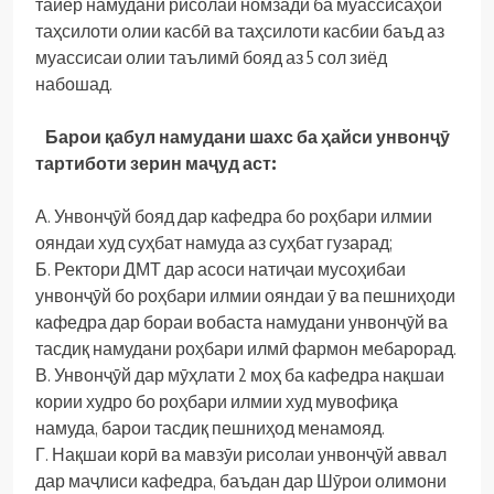
тайёр намудани рисолаи номзадӣ ба муассисаҳои
таҳсилоти олии касбӣ ва таҳсилоти касбии баъд аз
муассисаи олии таълимӣ бояд аз 5 сол зиёд
набошад.
Барои қабул намудани шахс ба ҳайси унвонҷӯ
тартиботи зерин маҷуд аст:
А. Унвонҷӯй бояд дар кафедра бо роҳбари илмии
ояндаи худ суҳбат намуда аз суҳбат гузарад;
Б. Ректори ДМТ дар асоси натиҷаи мусоҳибаи
унвонҷӯй бо роҳбари илмии ояндаи ӯ ва пешниҳоди
кафедра дар бораи вобаста намудани унвонҷӯй ва
тасдиқ намудани роҳбари илмӣ фармон мебарорад.
В. Унвонҷӯй дар мӯҳлати 2 моҳ ба кафедра нақшаи
кории худро бо роҳбари илмии худ мувофиқа
намуда, барои тасдиқ пешниҳод менамояд.
Г. Нақшаи корӣ ва мавзӯи рисолаи унвонҷӯй аввал
дар маҷлиси кафедра, баъдан дар Шӯрои олимони