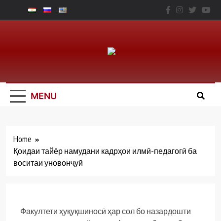
Skip
to
content
Юридический
Факальтет – ТНУ
MENU
Home
Қоидаи тайёр намудани кадрҳои илмӣ-педагогӣ ба
воситаи уновонҷуӣ
Факултети ҳуқуқшиносӣ ҳар сол бо назардошти