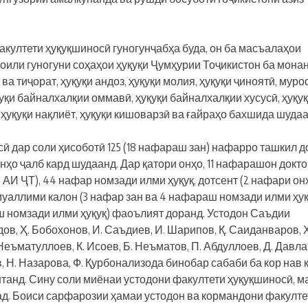
култети ҳуқуқшиносӣ гуногунҷабҳа буда, он ба масъалаҳои
асоили гуногуни соҳаҳои ҳуқуқи Ҷумҳурии Тоҷикистон ба мона
 ва тиҷорат, ҳуқуқи андоз, ҳуқуқи молия, ҳуқуқи ҷиноятӣ, мур
қуқи байналхалқии оммавӣ, ҳуқуқи байналхалқии хусусӣ, ҳуқу
, ҳуқуқи нақлиёт, ҳуқуқи кишоварзӣ ва ғайраҳо бахшида шудаа
 дар соли ҳисоботӣ 125 (18 нафараш зан) нафарро ташкил д
нҳо ҷалб кард шудаанд. Дар қатори онҳо, 11 нафарашон докт
 АИ ҶТ), 44 нафар номзади илми ҳуқуқ, дотсент (2 нафари он
 муаллими калон (3 нафар зан ва 4 нафараш номзади илми ҳуқ
ш номзади илми ҳуқуқ) фаоълият доранд. Устодон Саъдии
в, Ҳ. Бобохонов, И. Саъдиев, И. Шарипов, Қ. Саиданваров, Ҳ
Неъматуллоев, К. Исоев, Б. Неъматов, П. Абдуллоев, Д. Давлат
, Н. Назарова, Ф. Қурбонализода бинобар сабаби ба кор нав 
танд. Сину соли миёнаи устодони факултети ҳуқуқшиносӣ, м
ад. Боиси сарфарозии ҳамаи устодон ва кормандони факулте