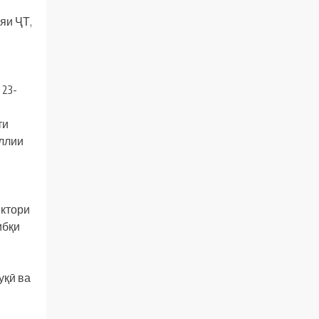
яи ҶТ,
 23-
ти
иллии
ектори
ибқи
уқӣ ва