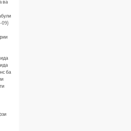
а ва
абули
-09)
ёрии
шида
нида
нс ба
ии
ти
фзи