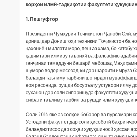
корҳои илмӣ-тадқиқотии факултети ҳуқуқши
1. Пешгуфтор
Президенти Ҷумҳурии Тоҷикистон Ҷаноби Олӣ, м
дониш дар Донишгоҳи техникии Тоҷикистон ба но
ҷаҳониён миллати моро, пеш аз ҳама, бо китобу 
қадимтари илмиву таърихӣ ва фалсафию адабии 
ганҷинаи тамаддуни башарӣ мебошад.Маҳз ҳамин
шуморо водор месозад, ки дар шароити имрӯза б
баланди таълиму тарбияи шогирдон муваффақ ша
воя расонида, рушди босуръату устувори илму до
суханон дар соли сипаришуда факултети ҳуқуқши
сифати таълиму тарбия ва рушди илми ҳуқуқшин
Соли 2014 яке аз солҳои бобарор ва пурсамари 
Устодони факултет дар соли ҳисоботӣ баҳри иҷр
баландихтисос дар соҳаи ҳуқуқшиносӣ ҳиссаи ар
баланд бардоштани сифати таълим, такмили қон