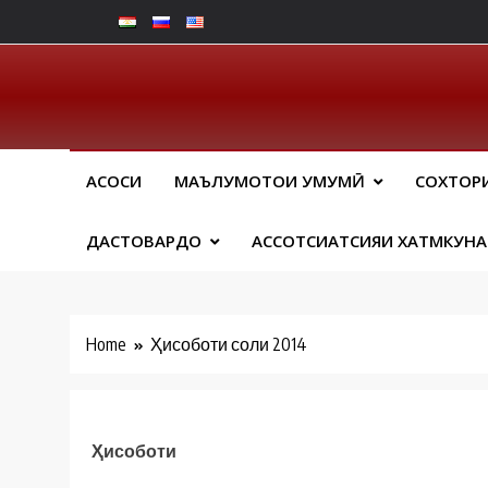
Skip
to
content
Юрид
АСОСИ
МАЪЛУМОТҲОИ УМУМӢ
СОХТОР
ДАСТОВАРДҲО
АССОТСИАТСИЯИ ХАТМКУН
Home
Ҳисоботи соли 2014
Ҳисоботи