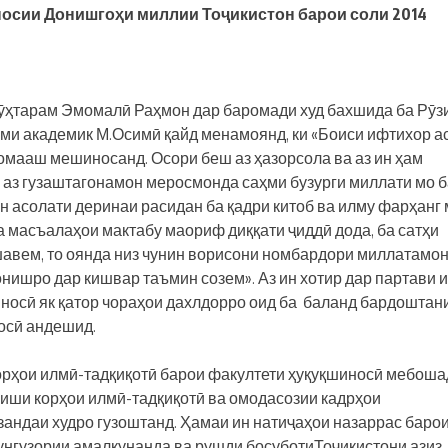
носии Донишгоҳи миллии Тоҷикистон барои соли 2014
ӯҳтарам Эмомалӣ Раҳмон дар баромади худ бахшида ба Рӯз
ми академик М.Осимӣ қайд менамоянд, ки «Боиси ифтихор ас
хомааш мешиносанд. Осори беш аз ҳазорсола ва аз ин ҳам
аз гузаштагонамон меросмонда саҳми бузурги миллати мо б
 асолати деринаи расидан ба қадри китоб ва илму фарҳанг
а масъалаҳои мактабу маориф диққати ҷиддӣ дода, ба сатҳи
вем, то оянда низ чунин ворисони номбардори миллатамон
нишро дар кишвар таъмин созем». Аз ин хотир дар партави 
носӣ як қатор чораҳои дахлдорро оид ба баланд бардоштан
осӣ андешид.
корҳои илмӣ-тадқиқотӣ барои факултети ҳуқуқшиносӣ мебоша
оиши корҳои илмӣ-тадқиқотӣ ва омодасозии кадрҳои
зандаи худро гузоштанд. Ҳамаи ин натиҷаҳои назаррас баро
унгузории амалкунанда ва рушди босуботиТоҷикистони азиз