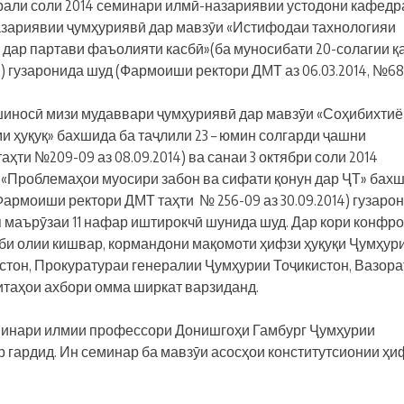
рали соли 2014 семинари илмӣ-назариявии устодони кафедр
назариявии ҷумҳуриявӣ дар мавзӯи «Истифодаи тахнологияи
 дар партави фаъолияти касбӣ»(ба муносибати 20-солагии қ
) гузаронида шуд (Фармоиши ректори ДМТ аз 06.03.2014, №68
уқшиносӣ мизи мудаввари ҷумҳуриявӣ дар мавзӯи «Соҳибихти
 ҳуқуқ» бахшида ба таҷлили 23 – юмин солгарди ҷашни
ти №209-09 аз 08.09.2014) ва санаи 3 октябри соли 2014
«Проблемаҳои муосири забон ва сифати қонун дар ҶТ» бах
Фармоиши ректори ДМТ таҳти № 256-09 аз 30.09.2014) гузаро
 маърӯзаи 11 нафар иштирокчӣ шунида шуд. Дар кори конфро
иби олии кишвар, кормандони мақомоти ҳифзи ҳуқуқи Ҷумҳур
истон, Прокуратураи генералии Ҷумҳурии Тоҷикистон, Вазора
итаҳои ахбори омма ширкат варзиданд.
семинари илмии профессори Донишгоҳи Гамбург Ҷумҳурии
 гардид. Ин семинар ба мавзӯи асосҳои конститутсионии ҳи