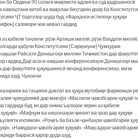
одон бо Ордени 90 солаги мақомоти адлия ва суд қадршиносӣ
 навиштани китоб ва мақолаи беҳтарин доир ба Конститутси
усияи ҶТ баргузор шуда буд, «Фарҳанги истилоҳи ҳуқуқи
ифон) сазовори ҷои аввал гардид.
аз қабили таҷлили рӯзи Артиши миллӣ, рӯзи Ваҳдати миллӣ,
олгарди қабули Конститутсияи (Сарқонуни) Ҷумҳурии
 нақшаи Раёсати Донишгоҳи миллии Тоҷикистон дар факулте
зор гардид.Дар асоси нақшаи конференсияҳои Донишгоҳи м
а дар факултети ҳуқуқшиносӣ якчанд конференсияҳо, мизи
ида шуд. Чунончи:
и назарияи ва таърихи давлат ва ҳуқуқ мутобиқи фармоиши р
малии ҷумҳуриявӣ дар мавзӯи: «Масоили ҷавобгарии ҳуқуқӣ т
р гардида буд, ки дар онмасъалаҳои зерин аз қабили
уқуқӣ», «Мафҳум ва нишонаҳои ҷиноят ва ҷазо дар ҳуқуқи
ъулияти иҷтимоӣ», «Роҷеъ ба баъзе ҷанбаҳои ҷавобгарии ҳуқ
уқӣ», «Намудҳои ҷавобгарии ҳуқуқӣ», «Мақсадҳои ҷавобгарии
авриди баррасӣ қарор дода шуд.