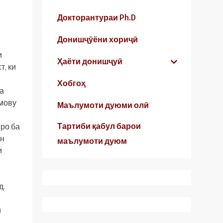
Докторантураи Ph.D
Донишҷӯёни хориҷӣ
и
Ҳаёти донишҷуӣ
т, ки
Хобгоҳ
а
 мову
Маълумоти дуюми олӣ
Тартиби қабул барои
ро ба
ин
маълумоти дуюм
и
д.
и