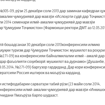
 №305-09, рӯзи 25 декабри соли 2013 дар заминаи кафедраи ҳу
малии ҷумҳуриявӣ дар мавзӯи «Ислоҳоти судӣ дар Тоҷикист
соли 2014 семенари илмӣ-амалии ҷумҳуриявӣ дар мавзӯи
р Ҷумҳурии Тоҷикистон» (Фармоиши ректори ДМТ аз 12.05.201
ратӣ бошадсанаи 30 декабри соли 2013конференсияи илмию
қуқии туризм дар Ҷумҳурии Тоҷикистон: мушкилот ва роҳҳои
, №271-09) ва конференсияи байналмилалии илмӣ – амалӣ дар
дар фаъолияти соҳибкорӣ: мушкилот ва дурнамо» (Душанбе, 
.05.2014, №271-09) баргузор гардиданд. Дар кори конференс
ратсияи Россия иштирок ва маърӯза карданд.
и истифодабарии сарватҳои табиӣ рӯзи (23 майи соли 2014,
 конференсияи илмӣ-амалии ҷумхуриявӣ дар мавзӯи «Инкиш
унидани 11маърӯза барпо шудааст.