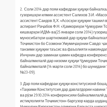
2. Соли 2014 дар пояи кафедраи ҳуқуқи байналхал
гузоришҳои илмии ассистент Салихов З.И. «Мас
ассистент Саидов Ҳ.Х. «Асосҳои ҳуқуқии ташкил
аспирант Раҷабов Ф.Н. «Ҳамкориҳои Ҷумҳурии То
кишварҳои ИДМ» ва(25 январи соли 2014) гузори
муносибатҳои шартномавӣ дар ҳуқуқи байналхалқ
Тоҷикистон бо Созмони Умумиҷаҳонии Савдо: ҷа
танзими ҳуқуқии таъсис ва фаъолияти намояндаг
Инчунин дар заминаи ҳамин кафедра конференс
байналмилалӣ дар низоми ҳуқуқи Ҷумҳурии Тоҷи
байналмилалӣ (14 марти соли 2014) бо шунидани 
№23-09).
3. Дар пояи кафедраи ҳуқуқи конститусионӣ боша
«Таҳкими Конститутсия дар давлатдории навини 
ва рӯзи 29.10.2014 конференсияи байналмилалӣ
истиқлолияти Тоҷикистон» баргузор карда шудан
Ҷумҳурии Қирғизистон олимони барҷаста ширкат 