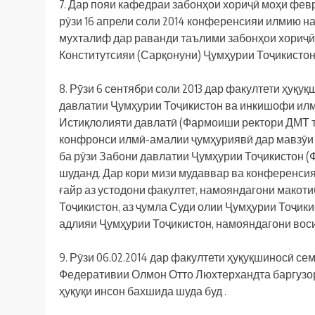
7. Дар пояи кафедраи забонҳои хориҷӣ моҳи фев
рӯзи 16 апрели соли 2014 конференсияи илмию 
мухталиф дар раванди таълими забонҳои хориҷӣ
Конститутсияи (Сарқонуни) Ҷумҳурии Тоҷикистон
8. Рӯзи 6 сентябри соли 2013 дар факултети ҳуқ
давлатии Ҷумҳурии Тоҷикистон ва инкишофи илми
Истиқлолияти давлатӣ (Фармоиши ректори ДМТ таҳ
конфронси илмӣ-амалии ҷумҳуриявӣ дар мавзӯи 
ба рӯзи Забони давлатии Ҷумҳурии Тоҷикистон (
шуданд. Дар кори мизи мудаввар ва конференсия
ғайр аз устодони факултет, намояндагони макот
Тоҷикистон, аз ҷумла Суди олии Ҷумҳурии Тоҷик
адлияи Ҷумҳурии Тоҷикистон, намояндагони вос
9. Рӯзи 06.02.2014 дар факултети ҳуқуқшиносӣ 
Федеративии Олмон Отто Люхтерхандта баргузор
ҳуқуқи инсон бахшида шуда буд .