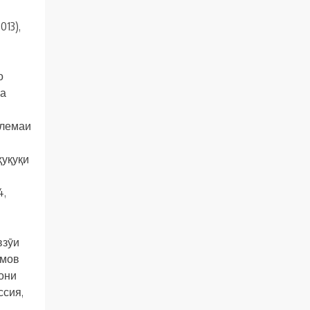
13),
о
ба
блемаи
ҳуқуқи
4,
взӯи
омов
они
ссия,