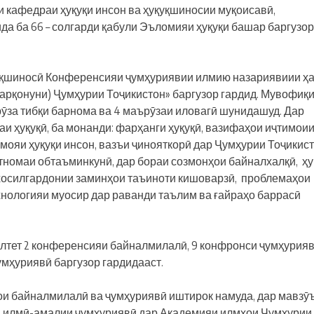
и кафедраи ҳуқуқи инсон ва ҳуқуқшиносии муқоисавӣ,
 ба 66 – солгарди қабули Эъломияи ҳуқуқи башар баргузор
 ҳуқуқшиносӣ Конференсияи ҷумҳуриявии илмию назариявиии ҳ
Сарқонуни) Ҷумҳурии Тоҷикистон» баргузор гардид. Мувофиқ
ӯза тибқи барнома ва 4 маърӯзаи иловагӣ шунидашуд. Дар
 ҳуқуқӣ, ба монанди: фарҳанги ҳуқуқӣ, вазифаҳои иҷтимои
имояи ҳуқуқи инсон, вазъи ҷинояткорӣ дар Ҷумҳурии Тоҷикист
тномаи обтаъминкунӣ, дар бораи созмонҳои байналхалқӣ, ҳу
и хосилгардонии заминҳои таъиноти кишоварзӣ, проблемаҳои
хнологияи муосир дар раванди таълим ва ғайраҳо баррасӣ
ултет 2 конференсияи байналмилалӣ, 9 конфронси ҷумҳуриявӣ
умҳуриявӣ баргузор гардидааст.
ои байналмилалӣ ва ҷумҳуриявӣ иштирок намуда, дар мавзӯ
яи илмӣ-амалии ҷумҳуриявӣ дар Академияи илмҳои Ҷумҳурии