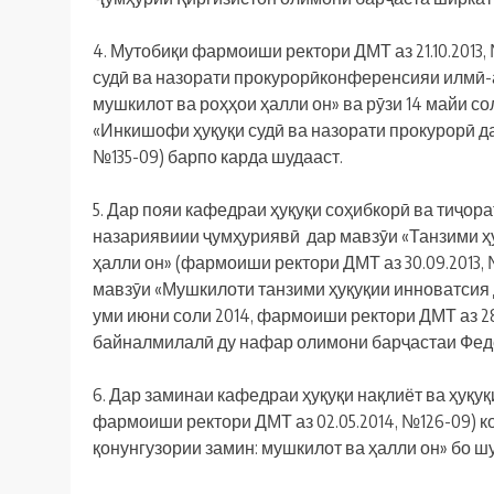
4. Мутобиқи фармоиши ректори ДМТ аз 21.10.2013,
судӣ ва назорати прокурорӣконференсияи илмӣ-а
мушкилот ва роҳҳои ҳалли он» ва рӯзи 14 майи 
«Инкишофи ҳуқуқи судӣ ва назорати прокурорӣ да
№135-09) барпо карда шудааст.
5. Дар пояи кафедраи ҳуқуқи соҳибкорӣ ва тиҷо
назариявиии ҷумҳуриявӣ дар мавзӯи «Танзими ҳу
ҳалли он» (фармоиши ректори ДМТ аз 30.09.2013
мавзӯи «Мушкилоти танзими ҳуқуқии инноватсия 
уми июни соли 2014, фармоиши ректори ДМТ аз 28
байналмилалӣ ду нафар олимони барҷастаи Феде
6. Дар заминаи кафедраи ҳуқуқи нақлиёт ва ҳуқуқ
фармоиши ректори ДМТ аз 02.05.2014, №126-09)
қонунгузории замин: мушкилот ва ҳалли он» бо ш