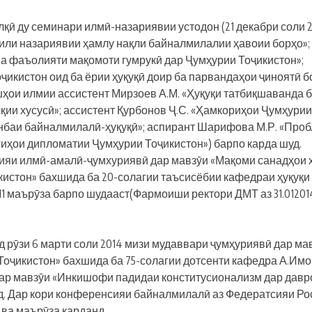
қӣ ду семинари илмӣ-назариявии устодон (21 декабри соли 20
оили назариявии ҳамлу нақли байналмилалии ҳавоии борҳо»;
 ва фаъолияти мақомоти гумрукӣ дар Ҷумҳурии Тоҷикистон»;
ҷикистон оид ба ёрии ҳуқуқӣ доир ба парвандаҳои ҷиноятӣ б
шҳои илмии ассистент Мирзоев А.М. «Ҳуқуқи татбиқшаванда 
ии хусусӣ»; ассистент Қурбонов Ҷ.С. «Ҳамкориҳои Ҷумҳурии
нбаи байналмилалӣ-ҳуқуқӣ»; аспирант Шарифова М.Р. «Про
иҳои дипломатии Ҷумҳурии Тоҷикистон») барпо карда шуд.
ияи илмӣ-амалӣ-ҷумхуриявӣ дар мавзӯи «Мақоми санадҳои 
кистон» бахшида ба 20-солагии таъсисёбии кафедраи ҳуқуқи
11 маърӯза барпо шудааст(Фармоиши ректори ДМТ аз 31.01201
д рӯзи 6 марти соли 2014 мизи мудаввари ҷумҳуриявӣ дар ма
Тоҷикистон» бахшида ба 75-солагии дотсенти кафедра А.Им
 дар мавзӯи «Инкишофи падидаи конститусионализм дар давр
д. Дар кори конференсияи байналмилалӣ аз Федератсияи Ро
ва маърӯза карданд.