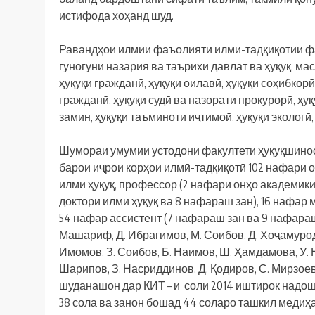
истифода хоҳанд шуд.
Равандҳои илмии фаъолияти илмӣ-тадқиқотии фа
гуногуни назария ва таърихи давлат ва ҳуқуқ, м
ҳуқуқи гражданӣ, ҳуқуқи оилавӣ, ҳуқуқи соҳибкорӣ
гражданӣ, ҳуқуқи судӣ ва назорати прокурорӣ, ҳу
замин, ҳуқуқи таъминоти иҷтимоӣ, ҳуқуқи экологӣ
Шумораи умумии устодони факултети ҳуқуқшиносӣ
барои иҷрои корҳои илмӣ-тадқиқотӣ 102 нафари о
илми ҳуқуқ, профессор (2 нафари онҳо академики
доктори илми ҳуқуқ ва 8 нафараш зан), 16 нафар
54 нафар ассистент (7 нафараш зан ва 9 нафара
Машариф, Д. Ибрагимов, М. Соибов, Д. Хоҷамуродо
Имомов, З. Соибов, Б. Наимов, Ш. Ҳамдамова, У. 
Шарипов, З. Насриддинов, Д. Қодиров, С. Мирзоев
шуданашон дар КИТ – и соли 2014 иштирок надош
38 сола ва занон бошад 44 соларо ташкил медиҳ