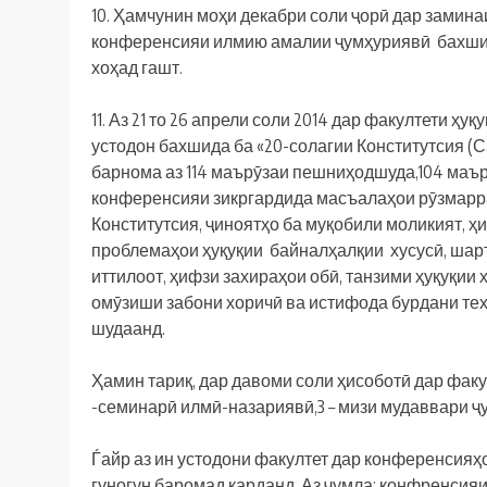
10. Ҳамчунин моҳи декабри соли ҷорӣ дар замина
конференсияи илмию амалии ҷумҳуриявӣ бахшида
хоҳад гашт.
11. Аз 21 то 26 апрели соли 2014 дар факултети
устодон бахшида ба «20-солагии Конститутсия (
барнома аз 114 маърӯзаи пешниҳодшуда,104 маър
конференсияи зикргардида масъалаҳои рӯзмарраи
Конститутсия, ҷиноятҳо ба муқобили моликият, ҳ
проблемаҳои ҳуқуқии байналҳалқии хусусӣ, шар
иттилоот, ҳифзи захираҳои обӣ, танзими ҳуқуқи
омӯзиши забони хоричӣ ва истифода бурдани те
шудаанд.
Ҳамин тариқ, дар давоми соли ҳисоботӣ дар фак
-семинарӣ илмӣ-назариявӣ,3 – мизи мудаввари ҷ
Ѓайр аз ин устодони факултет дар конференсияҳ
гуногун баромад карданд. Аз ҷумла: конфренси