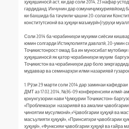
ҳуқуқшиносӣ аст, ки дар соли 2014, 23 нафар уст
гардиданд. Инчунин дар озмуниҷумҳуриявӣоид ба
ки бахшида ба таҷлили ҷашни 20-солагии Констит
конститутсионӣ ва ҳуқуқи маъмурӣ»(гуруҳи муалл
Соли 2014 ба чорабиниҳои муҳими сиёсии кишвар 
юмин солгарди Истиқлолияти давлатӣ, 20-умин с
Тоҷикистонрост омад. Ба ин муносибат мутобиқи
ҳуқуқшиносӣ як қатор чорабиниҳои муҳим баргу
Тоҷикистон ва чорабиниҳои дар боло зикргардид
мудаввар ва семинарҳои илми назариявӣ гузарон
1. Рӯзи 29 марти соли 2014 дар заминаи кафедра
ДМТ аз 17.02.2014, №36-09 конференсияи илмӣ-а
қонунгузории нави Ҷумҳурии Тоҷикистон» баргузо
«Проблемаҳои назариявӣ ва амалии ҷавобгарии ҳ
ҷиноятии мусулмонӣ»,«Ҷавобгарии ҳуқуқӣ ва мас
масъулияти ҳуқуқӣ», «Принсипҳои ҷавобгарии ҳуқ
ҳуқуқӣ», «Функсияи ҷавобгарии ҳуқуқӣ ва ғайра м