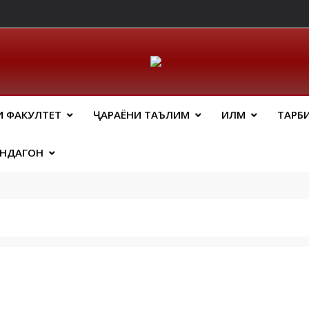
ический Факальтет 
И ФАКУЛТЕТ
ҶАРАЁНИ ТАЪЛИМ
ИЛМ
ТАРБ
АНДАГОН