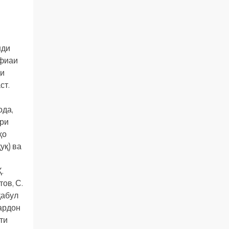
нди
офиаи
қи
ст.
ода,
ори
ҳо
уқ) ва
.
ов, С.
қабул
ардон
ти