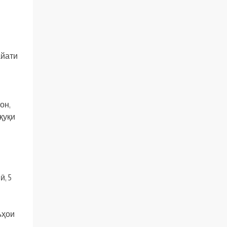
айати
и
и
он,
қуқи
, 5
ъҳои